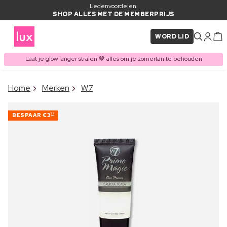
Ledenvoordelen:
SHOP ALLES MET DE MEMBERPRIJS
WORD LID
Laat je glow langer stralen 🤎 alles om je zomertan te behouden
×
Home
Merken
W7
ITEM TOEGEVOEGD AAN
Vaak samen gekocht met
WINKELMAND
BESPAAR
€3
70