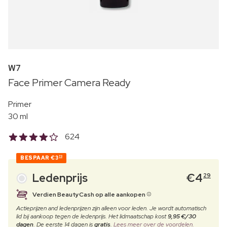
W7
Face Primer Camera Ready
Primer
30 ml
624
BESPAAR
€3
70
Ledenprijs
€
4
29
Verdien BeautyCash op alle aankopen
Actieprijzen and ledenprijzen zijn alleen voor leden. Je wordt automatisch
lid bij aankoop tegen de ledenprijs. Het lidmaatschap kost
9,95 €/30
dagen
. De eerste 14 dagen is
gratis
.
Lees meer over de voordelen.