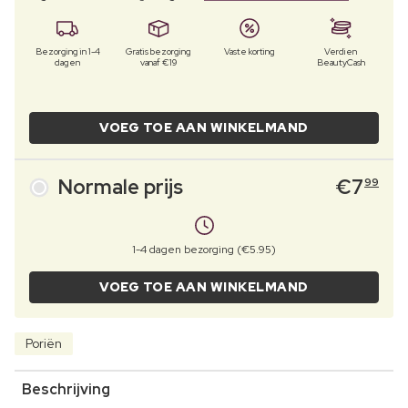
Bezorging in 1-4
Gratis bezorging
Vaste korting
Verdien
dagen
vanaf €19
BeautyCash
VOEG TOE AAN WINKELMAND
Normale prijs
€
7
99
1-4 dagen bezorging (€5.95)
VOEG TOE AAN WINKELMAND
Poriën
Beschrijving