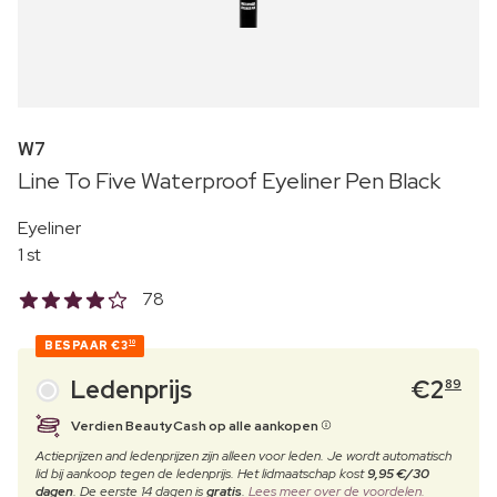
W7
Line To Five Waterproof Eyeliner Pen Black
Eyeliner
1 st
78
BESPAAR
€3
10
Ledenprijs
€
2
89
Verdien BeautyCash op alle aankopen
Actieprijzen and ledenprijzen zijn alleen voor leden. Je wordt automatisch
lid bij aankoop tegen de ledenprijs. Het lidmaatschap kost
9,95 €/30
dagen
. De eerste 14 dagen is
gratis
.
Lees meer over de voordelen.