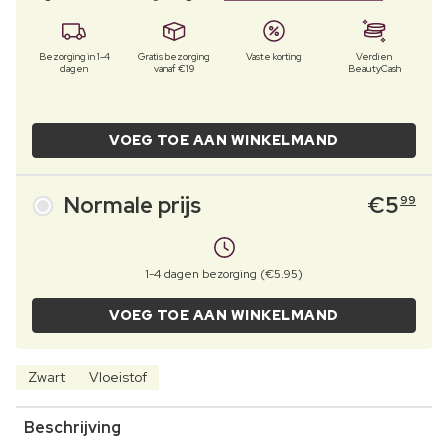
Bezorging in 1-4
Gratis bezorging
Vaste korting
Verdien
dagen
vanaf €19
BeautyCash
VOEG TOE AAN WINKELMAND
Normale prijs
€
5
99
1-4 dagen bezorging (€5.95)
VOEG TOE AAN WINKELMAND
Zwart
Vloeistof
Beschrijving