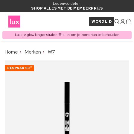
Ledenvoordelen:
SHOP ALLES MET DE MEMBERPRIJS
WORD LID
Laat je glow langer stralen 🤎 alles om je zomertan te behouden
×
Home
Merken
W7
ITEM TOEGEVOEGD AAN
Vaak samen gekocht met
WINKELMAND
BESPAAR
€3
10