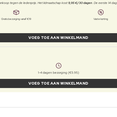
j aankoop tegen de ledenprijs. Het lidmaatschap kost
9,95 €/30 dagen
. De eerste 14 dag
Gratis bezorging vanaf €19
Vaste korting
VOEG TOE AAN WINKELMAND
1-4 dagen bezorging (€5.95)
VOEG TOE AAN WINKELMAND