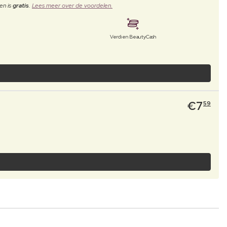
en is
gratis
.
Lees meer over de voordelen.
Verdien BeautyCash
€
7
59