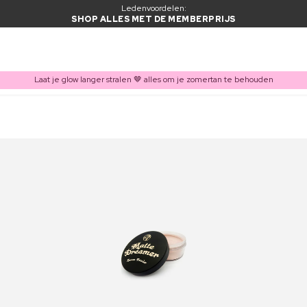
Ledenvoordelen:
SHOP ALLES MET DE MEMBERPRIJS
Laat je glow langer stralen 🤎 alles om je zomertan te behouden
ITEM TOEGEVOEGD AAN WINKELMAND
Vaak samen gekocht met