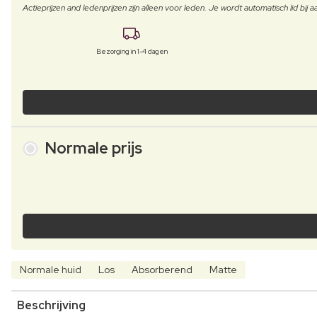
Actieprijzen and ledenprijzen zijn alleen voor leden. Je wordt automatisch lid bi
Bezorging in 1-4 dagen
Normale prijs
Normale huid
Los
Absorberend
Matte
Beschrijving