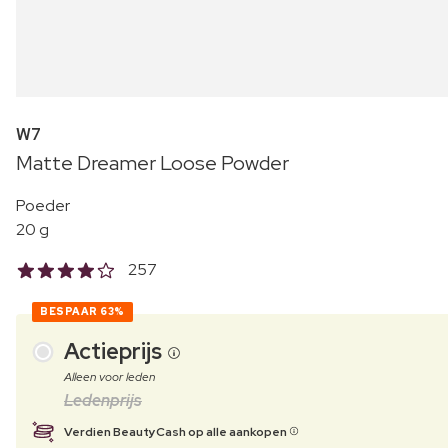
W7
Matte Dreamer Loose Powder
Poeder
20 g
257
BESPAAR
63%
Actieprijs
Alleen voor leden
Ledenprijs
Verdien BeautyCash op alle aankopen