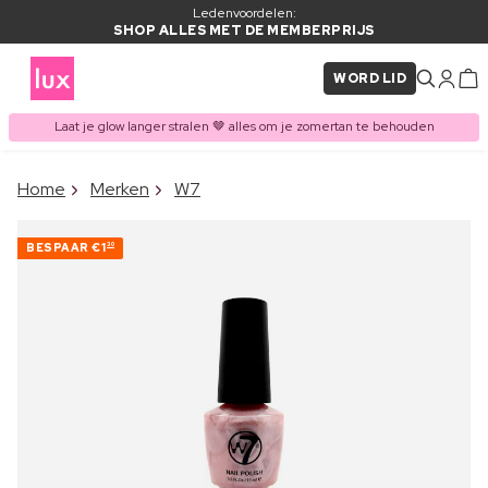
Ledenvoordelen:
SHOP ALLES MET DE MEMBERPRIJS
WORD LID
Laat je glow langer stralen 🤎 alles om je zomertan te behouden
×
Home
Merken
W7
ITEM TOEGEVOEGD AAN
Vaak samen gekocht met
WINKELMAND
BESPAAR
€1
30