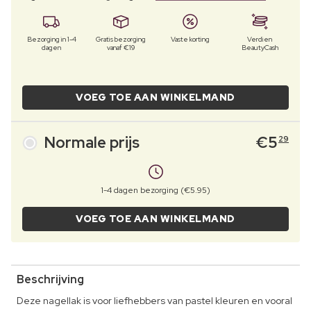
Bezorging in 1-4
Gratis bezorging
Vaste korting
Verdien
dagen
vanaf €19
BeautyCash
VOEG TOE AAN WINKELMAND
Normale prijs
€
5
29
1-4 dagen bezorging (€5.95)
VOEG TOE AAN WINKELMAND
Beschrijving
Deze nagellak is voor liefhebbers van pastel kleuren en vooral