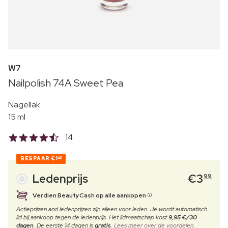
W7
Nailpolish 74A Sweet Pea
Nagellak
15 ml
14
BESPAAR
€1
30
Ledenprijs
€
3
99
Verdien BeautyCash op alle aankopen
Actieprijzen and ledenprijzen zijn alleen voor leden. Je wordt automatisch
lid bij aankoop tegen de ledenprijs. Het lidmaatschap kost
9,95 €/30
dagen
. De eerste 14 dagen is
gratis
.
Lees meer over de voordelen.