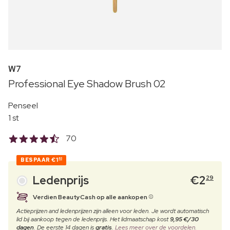
W7
Professional Eye Shadow Brush 02
Penseel
1 st
70
BESPAAR
€1
40
Ledenprijs
€
2
29
Verdien BeautyCash op alle aankopen
Actieprijzen and ledenprijzen zijn alleen voor leden. Je wordt automatisch
lid bij aankoop tegen de ledenprijs. Het lidmaatschap kost
9,95 €/30
dagen
. De eerste 14 dagen is
gratis
.
Lees meer over de voordelen.