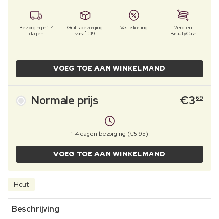
Bezorging in 1-4
Gratis bezorging
Vaste korting
Verdien
dagen
vanaf €19
BeautyCash
VOEG TOE AAN WINKELMAND
Normale prijs
€
3
69
1-4 dagen bezorging (€5.95)
VOEG TOE AAN WINKELMAND
Hout
Beschrijving