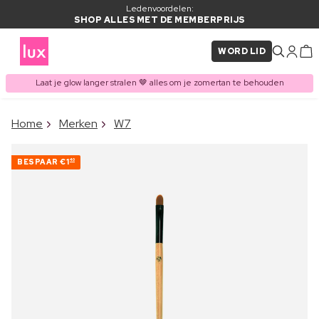
Ledenvoordelen:
SHOP ALLES MET DE MEMBERPRIJS
WORD LID
Laat je glow langer stralen 🤎 alles om je zomertan te behouden
×
Home
Merken
W7
ITEM TOEGEVOEGD AAN
Vaak samen gekocht met
WINKELMAND
BESPAAR
€1
40