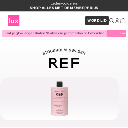
Ledenvoordelen:
SHOP ALLES MET DE MEMBERPRIJS
WORD LID
Laat je glow langer stralen 🤎 alles om je zomertan te behouden
Laat