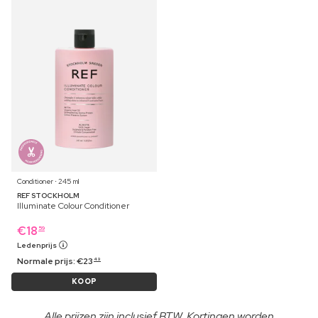
Conditioner ⋅ 245 ml
REF STOCKHOLM
Illuminate Colour Conditioner
€
18
59
Ledenprijs
Normale prijs:
€
23
49
KOOP
Alle prijzen zijn inclusief BTW. Kortingen worden