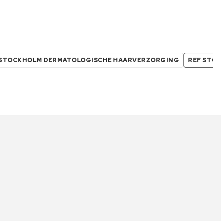
 STOCKHOLM DERMATOLOGISCHE HAARVERZORGING
REF STO