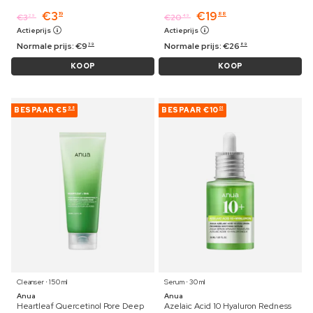
€
3
€
19
19
88
€
3
€
20
29
49
Actieprijs
Actieprijs
Normale prijs:
€
9
Normale prijs:
€
26
39
89
KOOP
KOOP
BESPAAR
€5
BESPAAR
€10
98
01
Cleanser ⋅ 150 ml
Serum ⋅ 30 ml
Anua
Anua
Heartleaf Quercetinol Pore Deep
Azelaic Acid 10 Hyaluron Redness