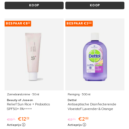
KOOP
KOOP
BESPAAR
€8
BESPAAR
€3
70
99
Zonnebrandcrème ⋅ 50 ml
Reiniging ⋅ 500 ml
Beauty of Joseon
Dettol
Relief Sun Rice + Probiotics
Antiseptische Disinfecterende
SPF50+ PA++++
Vloeistof Lavender & Orange
€
12
€
2
79
80
€
13
€
2
19
89
Actieprijs
Actieprijs