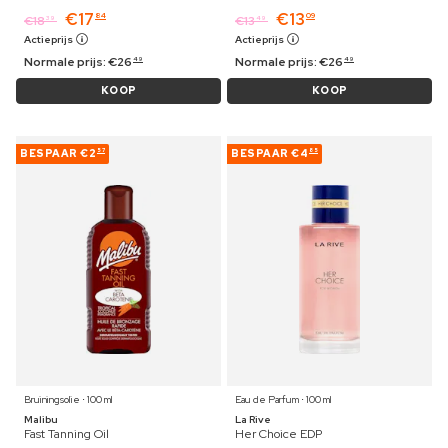
€
17
€
13
84
09
€
18
€
13
39
49
Actieprijs
Actieprijs
Normale prijs:
€
26
Normale prijs:
€
26
49
49
KOOP
KOOP
BESPAAR
€2
BESPAAR
€4
57
85
Bruiningsolie ⋅ 100 ml
Eau de Parfum ⋅ 100 ml
Malibu
La Rive
Fast Tanning Oil
Her Choice EDP