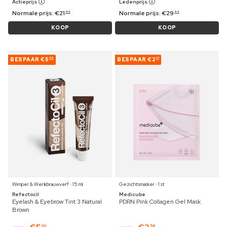
Actieprijs
Ledenprijs
Normale prijs:
€
21
Normale prijs:
€
29
49
99
KOOP
KOOP
BESPAAR
€5
BESPAAR
€2
46
41
Wimper & Wenkbrauwverf ⋅ 15 ml
Gezichtsmasker ⋅ 1 st
Refectocil
Medicube
Eyelash & Eyebrow Tint 3 Natural
PDRN Pink Collagen Gel Mask
Brown
03
58
19
69