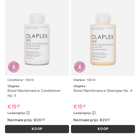
Conditioner ⋅ 100 ml
Shampoo ⋅ 100 ml
Olaplex
Olaplex
Bond Maintenance Conditioner
Bond Maintenance Shampoo No. 4
No. 5
€
15
€
15
09
09
Ledenprijs
Ledenprijs
Normale prijs:
€
20
Normale prijs:
€
23
99
29
KOOP
KOOP