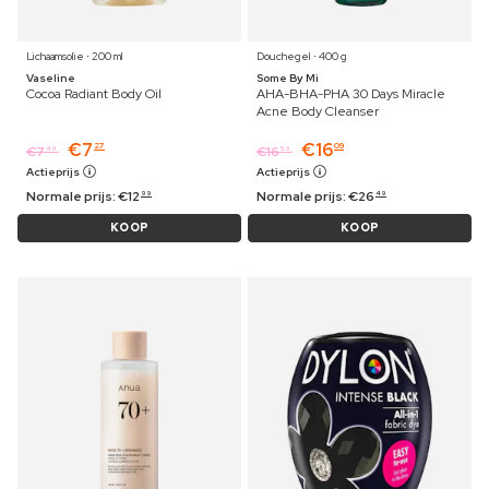
Lichaamsolie ⋅ 200 ml
Douchegel ⋅ 400 g
Vaseline
Some By Mi
Cocoa Radiant Body Oil
AHA-BHA-PHA 30 Days Miracle
Acne Body Cleanser
€
7
€
16
27
09
€
7
€
16
49
59
Actieprijs
Actieprijs
Normale prijs:
€
12
Normale prijs:
€
26
99
49
KOOP
KOOP