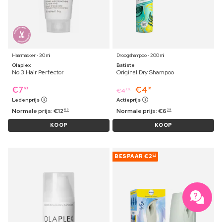
Haarmasker ⋅ 30 ml
Droogshampoo ⋅ 200 ml
Olaplex
Batiste
No.3 Hair Perfector
Original Dry Shampoo
€
7
€
4
69
16
€
4
29
Ledenprijs
Actieprijs
Normale prijs:
€
12
Normale prijs:
€
6
89
39
KOOP
KOOP
BESPAAR
€2
02