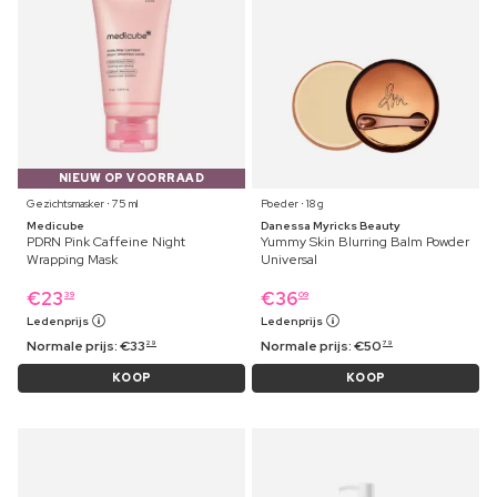
NIEUW OP VOORRAAD
Gezichtsmasker ⋅ 75 ml
Poeder ⋅ 18 g
Medicube
Danessa Myricks Beauty
PDRN Pink Caffeine Night
Yummy Skin Blurring Balm Powder
Wrapping Mask
Universal
€
23
€
36
39
09
Ledenprijs
Ledenprijs
Normale prijs:
€
33
Normale prijs:
€
50
29
79
KOOP
KOOP