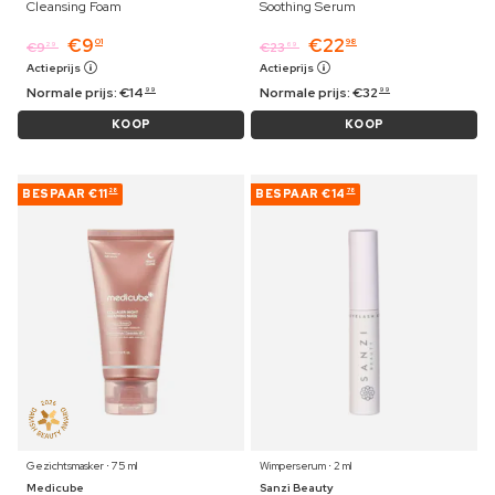
Cleansing Foam
Soothing Serum
€
9
€
22
01
98
€
9
€
23
29
69
Actieprijs
Actieprijs
Normale prijs:
€
14
Normale prijs:
€
32
99
99
KOOP
KOOP
BESPAAR
€11
BESPAAR
€14
28
78
Gezichtsmasker ⋅ 75 ml
Wimperserum ⋅ 2 ml
Medicube
Sanzi Beauty