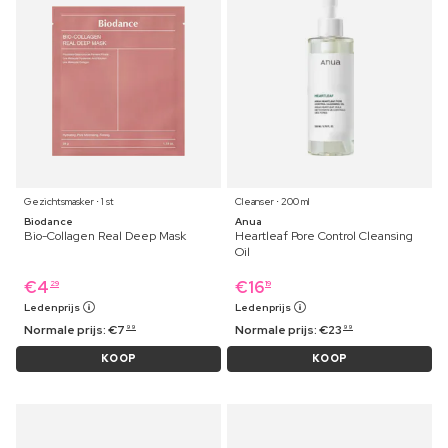
Gezichtsmasker ⋅ 1 st
Cleanser ⋅ 200 ml
Biodance
Anua
Bio-Collagen Real Deep Mask
Heartleaf Pore Control Cleansing
Oil
€
4
€
16
29
19
Ledenprijs
Ledenprijs
Normale prijs:
€
7
Normale prijs:
€
23
99
99
KOOP
KOOP