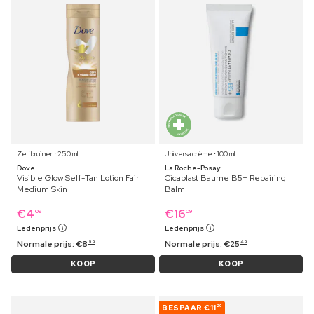
Zelfbruiner ⋅ 250 ml
Universalcrème ⋅ 100 ml
Dove
La Roche-Posay
Visible Glow Self-Tan Lotion Fair
Cicaplast Baume B5+ Repairing
Medium Skin
Balm
€
4
€
16
09
09
Ledenprijs
Ledenprijs
Normale prijs:
€
8
Normale prijs:
€
25
99
49
KOOP
KOOP
BESPAAR
€11
20