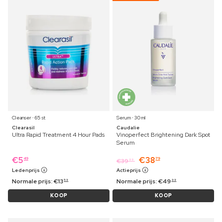
Cleanser ⋅ 65 st
Serum ⋅ 30 ml
Clearasil
Caudalie
Ultra Rapid Treatment 4 Hour Pads
Vinoperfect Brightening Dark Spot
Serum
€
5
€
38
49
79
€
39
99
Ledenprijs
Actieprijs
Normale prijs:
€
13
Normale prijs:
€
49
59
99
KOOP
KOOP