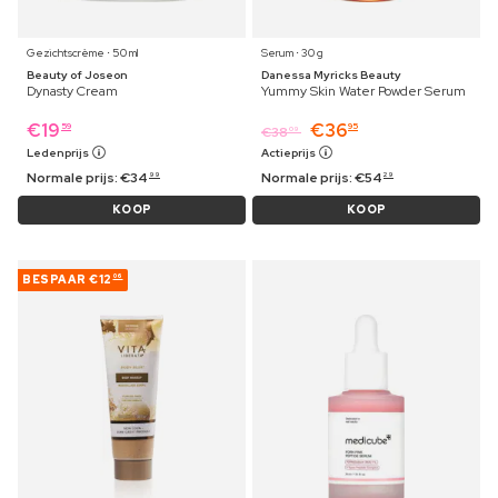
Gezichtscrème ⋅ 50 ml
Serum ⋅ 30 g
Beauty of Joseon
Danessa Myricks Beauty
Dynasty Cream
Yummy Skin Water Powder Serum
€
19
€
36
59
95
€
38
09
Ledenprijs
Actieprijs
Normale prijs:
€
34
Normale prijs:
€
54
99
29
KOOP
KOOP
BESPAAR
€12
06