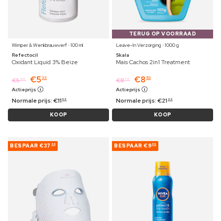
TERUG OP VOORRAAD
Wimper & Wenkbrauwverf ⋅ 100 ml
Leave-In Verzorging ⋅ 1000 g
Refectocil
Skala
Oxidant Liquid 3% Beize
Mais Cachos 2in1 Treatment
€
5
€
8
33
53
€
5
€
8
49
79
Actieprijs
Actieprijs
Normale prijs:
€
11
Normale prijs:
€
21
59
99
KOOP
KOOP
BESPAAR
€37
BESPAAR
€9
64
49