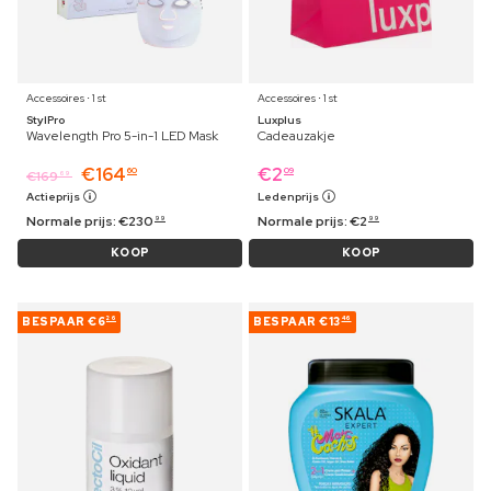
Accessoires ⋅ 1 st
Accessoires ⋅ 1 st
StylPro
Luxplus
Wavelength Pro 5-in-1 LED Mask
Cadeauzakje
€
164
€
2
60
09
€
169
69
Actieprijs
Ledenprijs
Normale prijs:
€
230
Normale prijs:
€
2
99
99
KOOP
KOOP
BESPAAR
€6
BESPAAR
€13
26
46