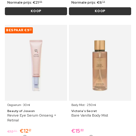
Normale prijs:
€
21
Normale prijs:
€
6
49
79
KOOP
KOOP
BESPAAR
€9
18
Oogserum ⋅ 30 ml
Body Mist ⋅ 250 ml
Beauty of Joseon
Victoria's Secret
Revive Eye Serum Ginseng +
Bare Vanilla Body Mist
Retinal
€
12
€
15
31
89
€
12
69