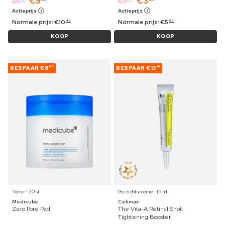
€
5
€
3
€
5
€
3
Actieprijs
Actieprijs
Normale prijs:
€
10
Normale prijs:
€
5
49
99
KOOP
KOOP
BESPAAR
€8
BESPAAR
€13
65
40
Toner ⋅ 70 st
Gezichtscrème ⋅ 15 ml
Medicube
Celimax
Zero Pore Pad
The Vita-A Retinal Shot
Tightening Booster