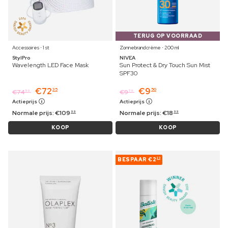
TERUG OP VOORRAAD
Accessoires ⋅ 1 st
Zonnebrandcrème ⋅ 200 ml
StylPro
NIVEA
Wavelength LED Face Mask
Sun Protect & Dry Touch Sun Mist
SPF30
€
72
€
9
35
50
€
74
€
9
59
79
Actieprijs
Actieprijs
Normale prijs:
€
109
Normale prijs:
€
18
99
99
KOOP
KOOP
BESPAAR
€2
23