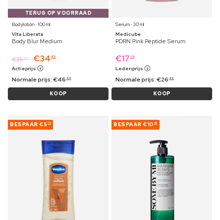
TERUG OP VOORRAAD
Bodylotion ⋅ 100 ml
Serum ⋅ 30 ml
Vita Liberata
Medicube
Body Blur Medium
PDRN Pink Peptide Serum
€
34
€
17
43
29
€
35
49
Actieprijs
Ledenprijs
Normale prijs:
€
46
Normale prijs:
€
26
49
49
KOOP
KOOP
BESPAAR
€5
BESPAAR
€10
72
40