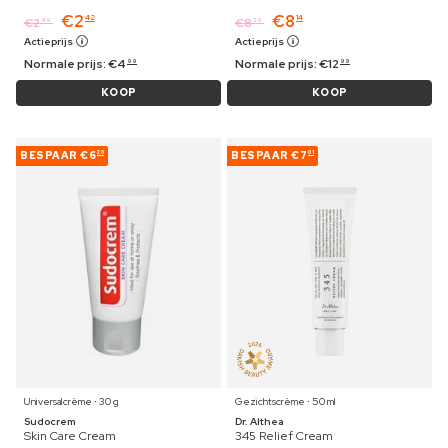
€
2
€
8
42
14
€
2
€
8
49
39
Actieprijs
Actieprijs
Normale prijs:
€
4
Normale prijs:
€
12
99
99
KOOP
KOOP
BESPAAR
€6
BESPAAR
€7
20
01
Universalcrème ⋅ 30 g
Gezichtscrème ⋅ 50 ml
Sudocrem
Dr. Althea
Skin Care Cream
345 Relief Cream