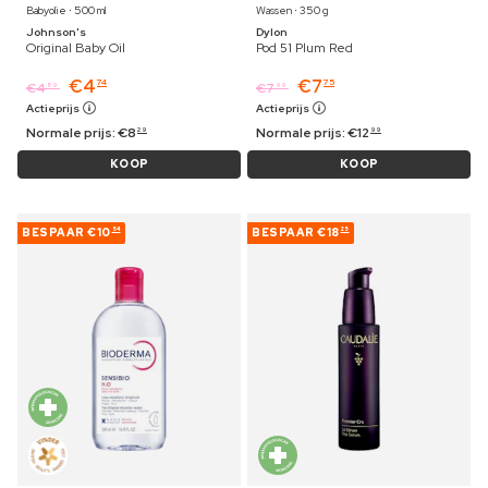
Babyolie ⋅ 500 ml
Wassen ⋅ 350 g
Johnson's
Dylon
Original Baby Oil
Pod 51 Plum Red
€
4
€
7
74
75
€
4
€
7
89
99
Actieprijs
Actieprijs
Normale prijs:
€
8
Normale prijs:
€
12
29
99
KOOP
KOOP
BESPAAR
€10
BESPAAR
€18
54
25