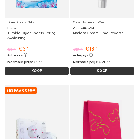
Dryer Sheets ⋅ 34 st
Gezichtscrème ⋅ 50 ml
Lenor
Centellian24
Tumble Dryer Sheets Spring
Madeca Cream Time Reverse
Awakening
€
3
€
13
00
18
€
3
€
13
09
59
Actieprijs
Actieprijs
Normale prijs:
€
5
Normale prijs:
€
20
99
99
KOOP
KOOP
BESPAAR
€66
39