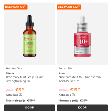
BESPAAR
€6
BESPAAR
€12
09
02
Haarolie ⋅ 59 ml
Serum ⋅ 30 ml
Mielle
Anua
Rosemary Mint Scalp & Hair
Niacinamide 10% + Tranexamin
Strengthening Oil
Acid 4% Serum
€
9
€
19
40
97
€
9
€
20
69
59
Actieprijs
Actieprijs
Normale prijs:
€
15
Normale prijs:
€
31
49
99
KOOP
KOOP