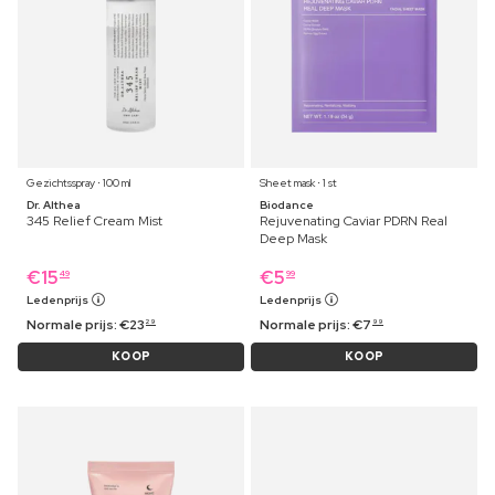
Gezichtsspray ⋅ 100 ml
Sheet mask ⋅ 1 st
Dr. Althea
Biodance
345 Relief Cream Mist
Rejuvenating Caviar PDRN Real
Deep Mask
€
15
€
5
49
99
Ledenprijs
Ledenprijs
Normale prijs:
€
23
Normale prijs:
€
7
29
99
KOOP
KOOP