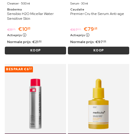
Cleanser ⋅ 500 ml
Serum ⋅ 30 ml
Bioderma
Caudalie
Sensibio H2O Micellar Water
Premier Cru the Serum Anti-age
Sensitive Skin
€
10
€
79
95
24
€
11
€
67
29
29
Actieprijs
Actieprijs
Normale prijs:
€
21
Normale prijs:
€
97
49
49
KOOP
KOOP
BESPAAR
€6
88