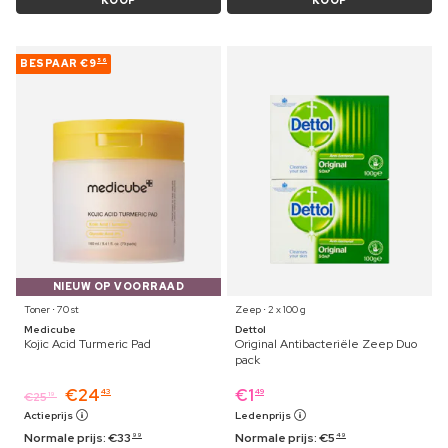
KOOP
KOOP
BESPAAR
€9
56
NIEUW OP VOORRAAD
Toner ⋅ 70 st
Zeep ⋅ 2 x 100 g
Medicube
Dettol
Kojic Acid Turmeric Pad
Original Antibacteriële Zeep Duo
pack
€
24
€
1
43
49
€
25
19
Actieprijs
Ledenprijs
Normale prijs:
€
33
Normale prijs:
€
5
99
49