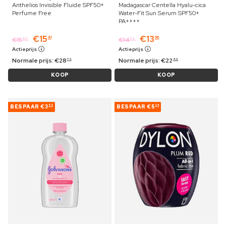
Anthelios Invisible Fluide SPF50+
Madagascar Centella Hyalu-cica
Perfume Free
Water-Fit Sun Serum SPF50+
PA++++
€
15
€
13
41
96
€
15
€
14
89
39
Actieprijs
Actieprijs
Normale prijs:
€
28
Normale prijs:
€
22
79
49
KOOP
KOOP
BESPAAR
€3
BESPAAR
€5
55
24