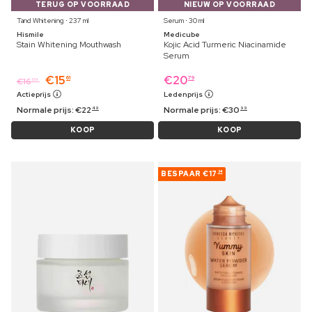
TERUG OP VOORRAAD
NIEUW OP VOORRAAD
Tand Whitening ⋅ 237 ml
Serum ⋅ 30 ml
Hismile
Medicube
Stain Whitening Mouthwash
Kojic Acid Turmeric Niacinamide
Serum
€
15
€
20
61
79
€
16
09
Actieprijs
Ledenprijs
Normale prijs:
€
22
Normale prijs:
€
30
49
99
KOOP
KOOP
BESPAAR
€17
34