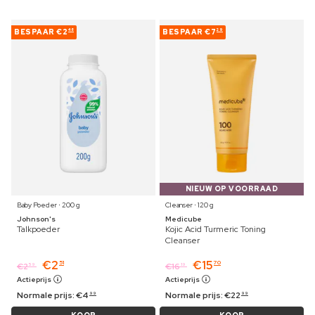
BESPAAR
€2
BESPAAR
€7
48
29
NIEUW OP VOORRAAD
Baby Poeder ⋅ 200 g
Cleanser ⋅ 120 g
Johnson's
Medicube
Talkpoeder
Kojic Acid Turmeric Toning
Cleanser
€
2
€
15
51
70
€
2
€
16
59
19
Actieprijs
Actieprijs
Normale prijs:
€
4
Normale prijs:
€
22
99
99