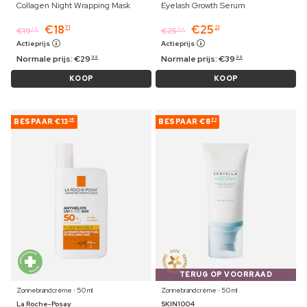
Collagen Night Wrapping Mask
Eyelash Growth Serum
€
18
€
25
71
21
€
19
€
25
29
99
Actieprijs
Actieprijs
Normale prijs:
€
29
Normale prijs:
€
39
99
99
KOOP
KOOP
BESPAAR
€13
BESPAAR
€8
38
53
TERUG OP VOORRAAD
Zonnebrandcrème ⋅ 50 ml
Zonnebrandcrème ⋅ 50 ml
La Roche-Posay
SKIN1004