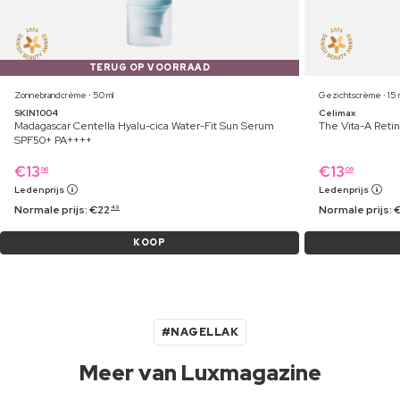
TERUG OP VOORRAAD
Zonnebrandcrème ⋅ 50 ml
Gezichtscrème ⋅ 15 
SKIN1004
Celimax
Madagascar Centella Hyalu-cica Water-Fit Sun Serum
The Vita-A Retin
SPF50+ PA++++
€
13
€
13
96
09
Ledenprijs
Ledenprijs
Normale prijs:
€
22
Normale prijs:
49
KOOP
#NAGELLAK
Meer van Luxmagazine