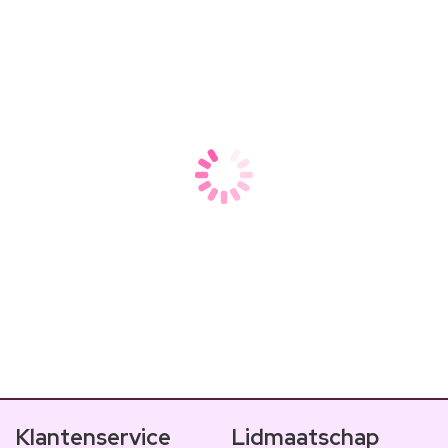
De ultieme guide voor mooie
Wil je de kunst van het vlekkeloos aanbrengen van nagellak o
Klantenservice
Lidmaatschap