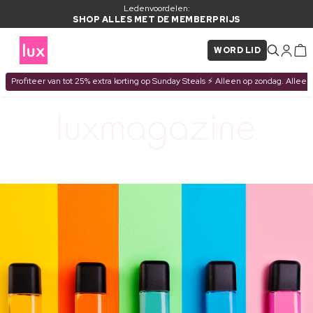
Ledenvoordelen:
SHOP ALLES MET DE MEMBERPRIJS
WORD LID
Profiteer van tot 25% extra korting op Sunday Steals ⚡ Alleen op zondag. Alleen