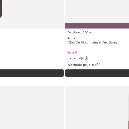
Deodorant ⋅ 200 ml
Armaf
Club De Nuit Intense Deo Spray
€
5
29
Ledenprijs
Normale prijs:
€
6
89