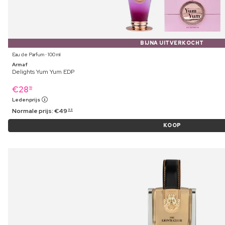
BIJNA UITVERKOCHT
Eau de Parfum ⋅ 100 ml
Armaf
Delights Yum Yum EDP
€
28
19
Ledenprijs
Normale prijs:
€
49
99
KOOP