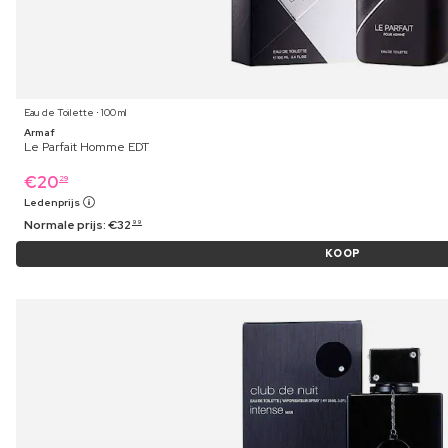
Eau de Toilette ⋅ 100 ml
Armaf
Le Parfait Homme EDT
€
20
29
Ledenprijs
Normale prijs:
€
32
99
KOOP