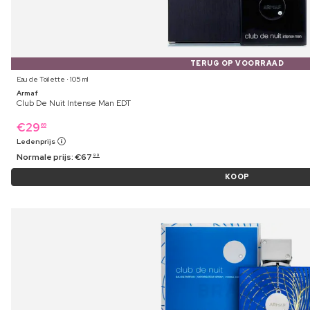
TERUG OP VOORRAAD
Eau de Toilette ⋅ 105 ml
Armaf
Club De Nuit Intense Man EDT
€
29
69
Ledenprijs
Normale prijs:
€
67
99
KOOP