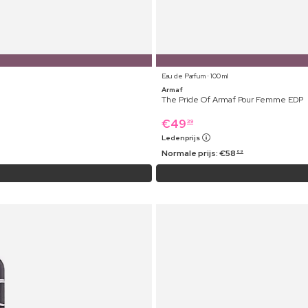
Eau de Parfum ⋅ 100 ml
Armaf
The Pride Of Armaf Pour Femme EDP
€
49
39
Ledenprijs
Normale prijs:
€
58
69