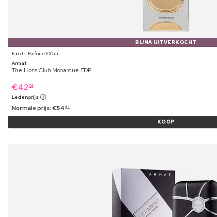
BIJNA UITVERKOCHT
Eau de Parfum ⋅ 100 ml
Armaf
The Lions Club Monarque EDP
€
42
09
Ledenprijs
Normale prijs:
€
54
49
KOOP