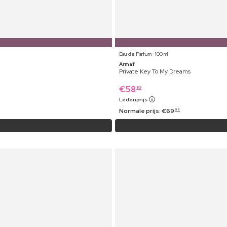
Eau de Parfum ⋅ 100 ml
Armaf
Private Key To My Dreams
€
58
89
Ledenprijs
Normale prijs:
€
69
99