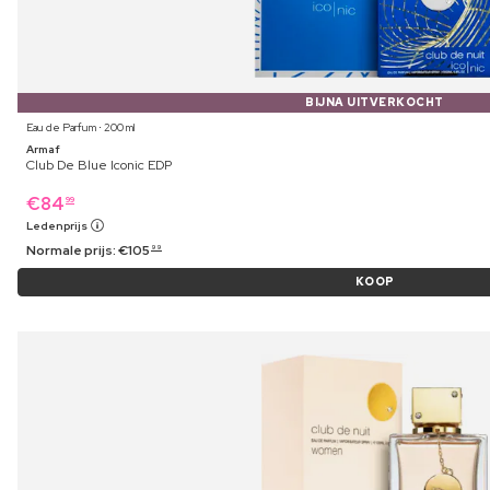
BIJNA UITVERKOCHT
Eau de Parfum ⋅ 200 ml
Armaf
Club De Blue Iconic EDP
€
84
99
Ledenprijs
Normale prijs:
€
105
99
KOOP