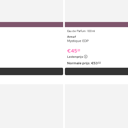
Eau de Parfum ⋅ 100 ml
Armaf
Mystique EDP
€
45
39
Ledenprijs
Normale prijs:
€
53
99