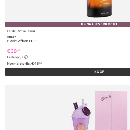
BIJNA UITVERKOCHT
Eau de Parfum ⋅ 100 ml
Armaf
Black Saffron EDP
€
39
49
Ledenprijs
Normale prijs:
€
46
99
KOOP