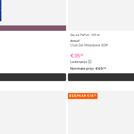
Eau de Parfum ⋅ 105 ml
Armaf
Club De Milestone EDP
€
35
09
Ledenprijs
Normale prijs:
€
69
99
BESPAAR
€36
27