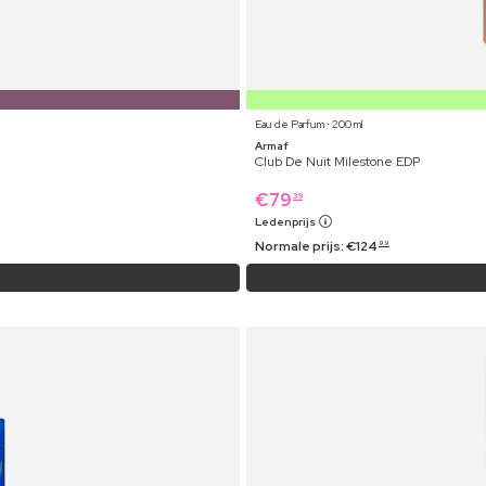
Eau de Parfum ⋅ 200 ml
Armaf
Club De Nuit Milestone EDP
€
79
39
Ledenprijs
Normale prijs:
€
124
99