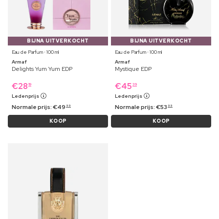
BIJNA UITVERKOCHT
BIJNA UITVERKOCHT
Eau de Parfum ⋅ 100 ml
Eau de Parfum ⋅ 100 ml
Armaf
Armaf
Delights Yum Yum EDP
Mystique EDP
€
28
€
45
19
39
Ledenprijs
Ledenprijs
Normale prijs:
€
49
Normale prijs:
€
53
99
99
KOOP
KOOP