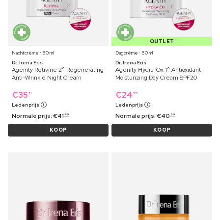
OUTLET
Nachtcrème ⋅ 50 ml
Dagcrème ⋅ 50 ml
Dr. Irena Eris
Dr. Irena Eris
Agenity Retivine 2° Regenerating
Agenity Hydra-Ox 1° Antioxidant
Anti-Wrinkle Night Cream
Moisturizing Day Cream SPF20
€
35
€
24
19
95
Ledenprijs
Ledenprijs
Normale prijs:
€
41
Normale prijs:
€
40
49
99
KOOP
KOOP