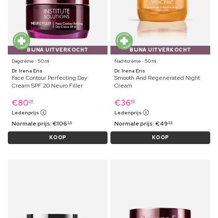
BIJNA UITVERKOCHT
BIJNA UITVERKOCHT
Dagcrème ⋅ 50 ml
Nachtcrème ⋅ 50 ml
Dr. Irena Eris
Dr. Irena Eris
Face Contour Perfecting Day
Smooth And Regenerated Night
Cream SPF 20 Neuro Filler
Cream
€
80
€
36
09
69
Ledenprijs
Ledenprijs
Normale prijs:
€
106
Normale prijs:
€
49
39
09
KOOP
KOOP