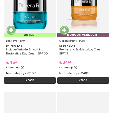
OUTLET
BIJNA UITVERKOCHT
Dagcrème ⋅ 50 ml
Gezichtscrème ⋅ 50 ml
Dr. Irena Eris
Dr. Irena Eris
Invitive-Wrinkle Smoothing
Revitalizing & Moisturizig Cream
Restorative Day Cream SPF 30
SPF 15
€
46
€
34
29
49
Ledenprijs
Ledenprijs
Normale prijs:
€
80
Normale prijs:
€
48
09
09
KOOP
KOOP