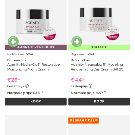
BIJNA UITVERKOCHT
OUTLET
Nachtcrème ⋅ 50 ml
Dagcrème ⋅ 50 ml
Dr. Irena Eris
Dr. Irena Eris
Agenity Hydra-Ox 1° Restorative
Agenity Neuroglow 5° Modeling
Moisturizing Night Cream
Rejuvenating Day Cream SPF20
€
26
€
44
09
19
Ledenprijs
Ledenprijs
Normale prijs:
€
38
Normale prijs:
€
57
49
79
KOOP
KOOP
BESPAAR
€27
19