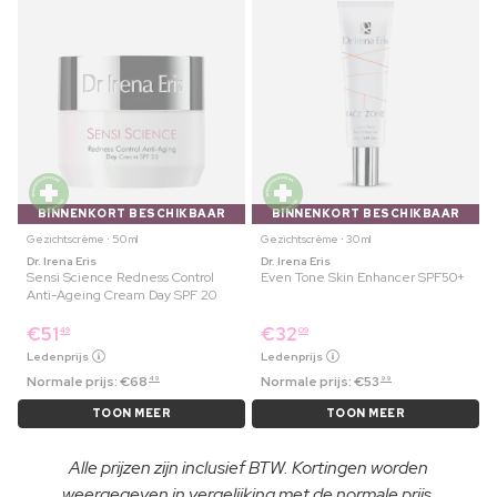
BINNENKORT BESCHIKBAAR
BINNENKORT BESCHIKBAAR
Gezichtscrème ⋅ 50 ml
Gezichtscrème ⋅ 30 ml
Dr. Irena Eris
Dr. Irena Eris
Sensi Science Redness Control
Even Tone Skin Enhancer SPF50+
Anti-Ageing Cream Day SPF 20
€
51
€
32
49
09
Ledenprijs
Ledenprijs
Normale prijs:
€
68
Normale prijs:
€
53
49
99
TOON MEER
TOON MEER
Alle prijzen zijn inclusief BTW. Kortingen worden
weergegeven in vergelijking met de normale prijs.