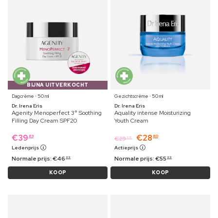
BIJNA UITVERKOCHT
Dagcrème ⋅ 50 ml
Gezichtscrème ⋅ 50 ml
Dr. Irena Eris
Dr. Irena Eris
Agenity Menoperfect 3° Soothing
Aquality intense Moisturizing
Filling Day Cream SPF20
Youth Cream
€
39
€
28
89
80
€
29
69
Ledenprijs
Actieprijs
Normale prijs:
€
46
Normale prijs:
€
55
99
99
KOOP
KOOP