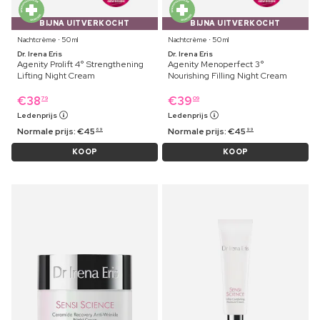
BIJNA UITVERKOCHT
BIJNA UITVERKOCHT
Nachtcrème ⋅ 50 ml
Nachtcrème ⋅ 50 ml
Dr. Irena Eris
Dr. Irena Eris
Agenity Prolift 4° Strengthening
Agenity Menoperfect 3°
Lifting Night Cream
Nourishing Filling Night Cream
€
38
€
39
79
09
Ledenprijs
Ledenprijs
Normale prijs:
€
45
Normale prijs:
€
45
69
99
KOOP
KOOP