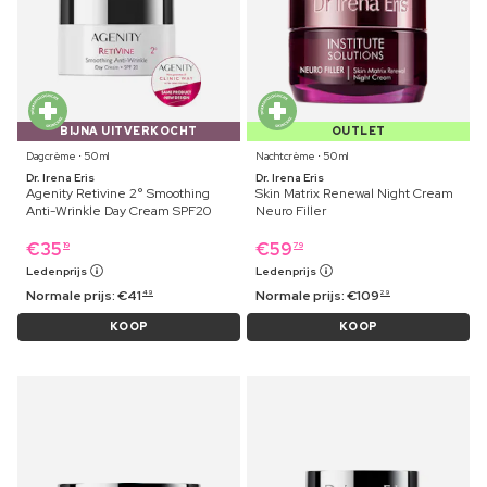
BIJNA UITVERKOCHT
OUTLET
Dagcrème ⋅ 50 ml
Nachtcrème ⋅ 50 ml
Dr. Irena Eris
Dr. Irena Eris
Agenity Retivine 2° Smoothing
Skin Matrix Renewal Night Cream
Anti-Wrinkle Day Cream SPF20
Neuro Filler
€
35
€
59
19
79
Ledenprijs
Ledenprijs
Normale prijs:
€
41
Normale prijs:
€
109
49
29
KOOP
KOOP