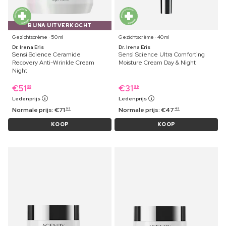
BIJNA UITVERKOCHT
Gezichtscrème ⋅ 50 ml
Gezichtscrème ⋅ 40 ml
Dr. Irena Eris
Dr. Irena Eris
Sensi Science Ceramide
Sensi Science Ultra Comforting
Recovery Anti-Wrinkle Cream
Moisture Cream Day & Night
Night
€
51
€
31
99
89
Ledenprijs
Ledenprijs
Normale prijs:
€
71
Normale prijs:
€
47
99
49
KOOP
KOOP