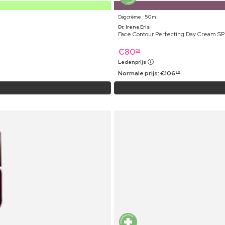
Dagcrème ⋅ 50 ml
Dr. Irena Eris
Face Contour Perfecting Day Cream SPF
€
80
09
Ledenprijs
Normale prijs:
€
106
39