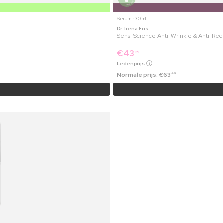
Serum ⋅ 30 ml
Dr. Irena Eris
Sensi Science Anti-Wrinkle & Anti-Re
€
43
29
Ledenprijs
Normale prijs:
€
63
49