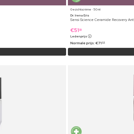
Gezichtscrème ⋅ 50 ml
Dr. Irena Eris
Sensi Science Ceramide Recovery Ant
€
51
99
Ledenprijs
Normale prijs:
€
71
99