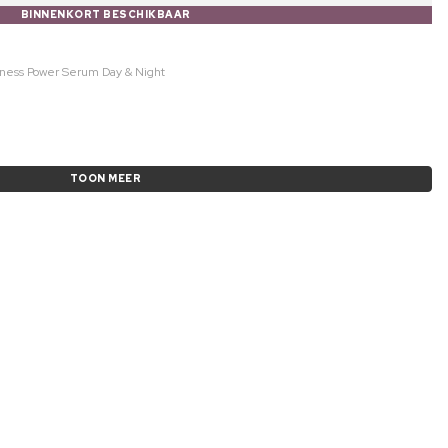
BINNENKORT BESCHIKBAAR
dness Power Serum Day & Night
TOON MEER