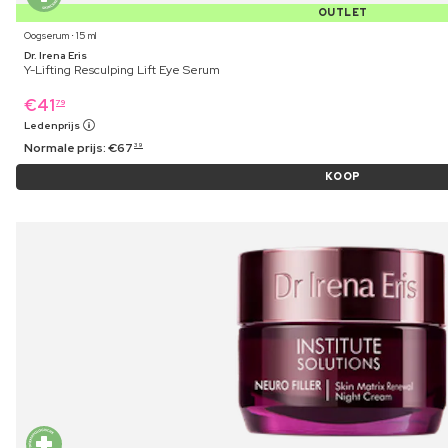
OUTLET
Oogserum ⋅ 15 ml
Dr. Irena Eris
Y-Lifting Resculping Lift Eye Serum
€
41
79
Ledenprijs
Normale prijs:
€
67
39
KOOP