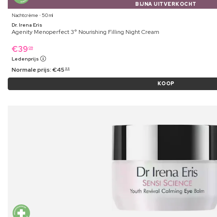
BIJNA UITVERKOCHT
Nachtcrème ⋅ 50 ml
Dr. Irena Eris
Agenity Menoperfect 3° Nourishing Filling Night Cream
€
39
09
Ledenprijs
Normale prijs:
€
45
99
KOOP