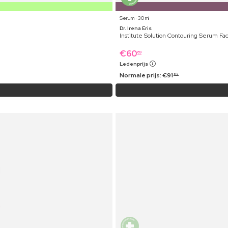
Serum ⋅ 30 ml
Dr. Irena Eris
Institute Solution Contouring Serum Fa
€
60
69
Ledenprijs
Normale prijs:
€
91
89