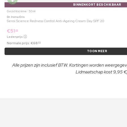
BINNENKORT BESCHIKBAAR
Gezichtscrème ⋅ 50 ml
Dr. Irena Eris
Sensi Science Redness Control Anti-Ageing Cream Day SPF 20
€
51
49
Ledenprijs
Normale prijs:
€
68
49
TOON MEER
Alle prijzen zijn inclusief BTW. Kortingen worden weergegeve
Lidmaatschap kost 9,95 €/