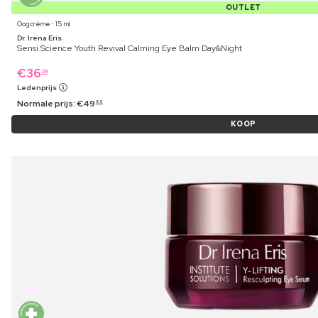
OUTLET
Oogcrème ⋅ 15 ml
Dr. Irena Eris
Sensi Science Youth Revival Calming Eye Balm Day&Night
€
36
29
Ledenprijs
Normale prijs:
€
49
89
KOOP