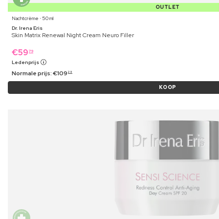
OUTLET
Nachtcrème ⋅ 50 ml
Dr. Irena Eris
Skin Matrix Renewal Night Cream Neuro Filler
€
59
79
Ledenprijs
Normale prijs:
€
109
29
KOOP