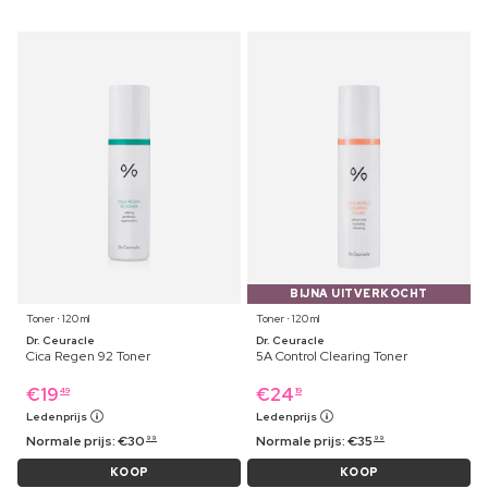
BIJNA UITVERKOCHT
Toner ⋅ 120 ml
Toner ⋅ 120 ml
Dr. Ceuracle
Dr. Ceuracle
Cica Regen 92 Toner
5A Control Clearing Toner
€
19
€
24
49
19
Ledenprijs
Ledenprijs
Normale prijs:
€
30
Normale prijs:
€
35
99
99
KOOP
KOOP