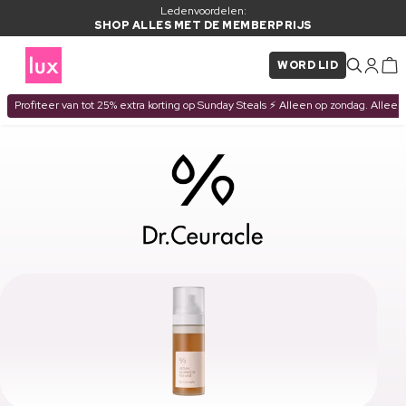
Ledenvoordelen:
SHOP ALLES MET DE MEMBERPRIJS
WORD LID
Profiteer van tot 25% extra korting op Sunday Steals ⚡ Alleen op zondag. Alleen