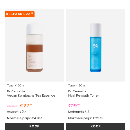
BESPAAR
€22
65
Toner ⋅ 150 ml
Toner ⋅ 120 ml
Dr. Ceuracle
Dr. Ceuracle
Vegan Kombucha Tea Essence
Hyal Reyouth Toner
€
27
€
19
34
99
€
29
39
Actieprijs
Ledenprijs
Normale prijs:
€
49
Normale prijs:
€
29
99
99
KOOP
KOOP