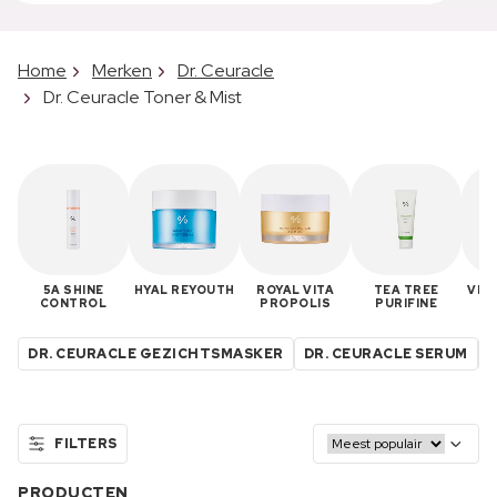
Home
Merken
Dr. Ceuracle
Dr. Ceuracle Toner & Mist
5A SHINE
HYAL REYOUTH
ROYAL VITA
TEA TREE
VEG
CONTROL
PROPOLIS
PURIFINE
DR. CEURACLE GEZICHTSMASKER
DR. CEURACLE SERUM
D
FILTERS
PRODUCTEN