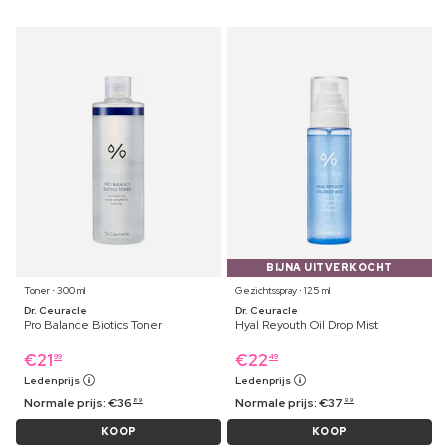
BIJNA UITVERKOCHT
Toner ⋅ 300 ml
Gezichtsspray ⋅ 125 ml
Dr. Ceuracle
Dr. Ceuracle
Pro Balance Biotics Toner
Hyal Reyouth Oil Drop Mist
€
21
€
22
99
49
Ledenprijs
Ledenprijs
Normale prijs:
€
36
Normale prijs:
€
37
89
99
KOOP
KOOP