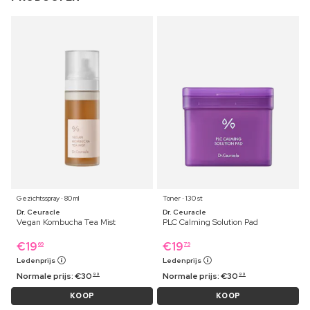
Gezichtsspray ⋅ 80 ml
Toner ⋅ 130 st
Dr. Ceuracle
Dr. Ceuracle
Vegan Kombucha Tea Mist
PLC Calming Solution Pad
€
19
€
19
69
79
Ledenprijs
Ledenprijs
Normale prijs:
€
30
Normale prijs:
€
30
99
99
KOOP
KOOP