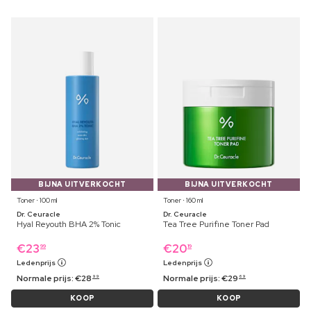
BIJNA UITVERKOCHT
BIJNA UITVERKOCHT
Toner ⋅ 100 ml
Toner ⋅ 160 ml
Dr. Ceuracle
Dr. Ceuracle
Hyal Reyouth BHA 2% Tonic
Tea Tree Purifine Toner Pad
€
23
€
20
99
19
Ledenprijs
Ledenprijs
Normale prijs:
€
28
Normale prijs:
€
29
99
69
KOOP
KOOP