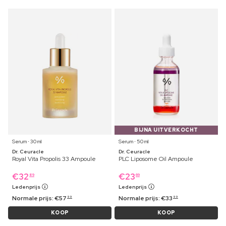
BIJNA UITVERKOCHT
Serum ⋅ 30 ml
Serum ⋅ 50 ml
Dr. Ceuracle
Dr. Ceuracle
Royal Vita Propolis 33 Ampoule
PLC Liposome Oil Ampoule
€
32
€
23
89
69
Ledenprijs
Ledenprijs
Normale prijs:
€
57
Normale prijs:
€
33
99
99
KOOP
KOOP