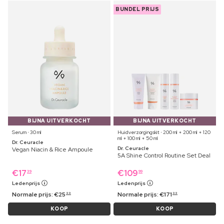
BUNDEL PRIJS
BIJNA UITVERKOCHT
BIJNA UITVERKOCHT
Serum ⋅ 30 ml
Huidverzorgingskit ⋅ 200 ml + 200 ml + 120
ml + 100 ml + 50 ml
Dr. Ceuracle
Dr. Ceuracle
Vegan Niacin & Rice Ampoule
5A Shine Control Routine Set Deal
€
17
€
109
39
99
Ledenprijs
Ledenprijs
Normale prijs:
€
25
Normale prijs:
€
171
99
99
KOOP
KOOP