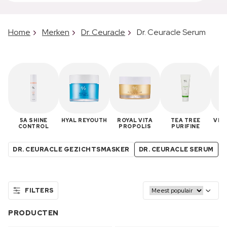
Home
Merken
Dr. Ceuracle
Dr. Ceuracle Serum
5A SHINE
HYAL REYOUTH
ROYAL VITA
TEA TREE
VEG
CONTROL
PROPOLIS
PURIFINE
DR. CEURACLE GEZICHTSMASKER
DR. CEURACLE SERUM
D
FILTERS
PRODUCTEN