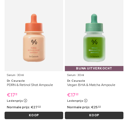
BIJNA UITVERKOCHT
Serum ⋅ 30 ml
Serum ⋅ 30 ml
Dr. Ceuracle
Dr. Ceuracle
PDRN & Retinol Shot Ampoule
Vegan BHA & Matcha Ampoule
€
17
€
17
19
39
Ledenprijs
Ledenprijs
Normale prijs:
€
27
Normale prijs:
€
25
99
99
KOOP
KOOP