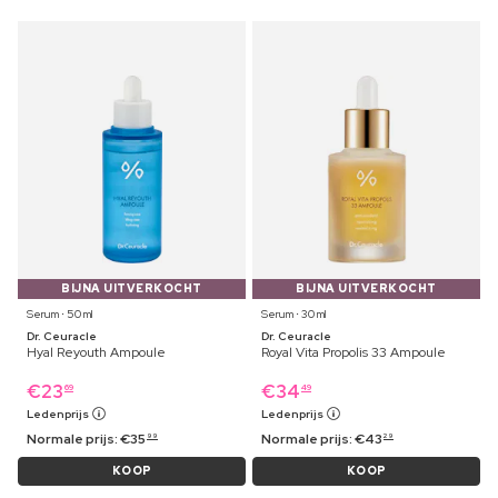
BIJNA UITVERKOCHT
BIJNA UITVERKOCHT
Serum ⋅ 50 ml
Serum ⋅ 30 ml
Dr. Ceuracle
Dr. Ceuracle
Hyal Reyouth Ampoule
Royal Vita Propolis 33 Ampoule
€
23
€
34
69
49
Ledenprijs
Ledenprijs
Normale prijs:
€
35
Normale prijs:
€
43
99
29
KOOP
KOOP