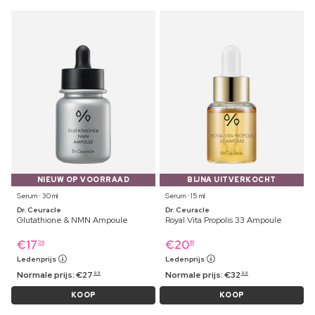
NIEUW OP VOORRAAD
BIJNA UITVERKOCHT
Serum ⋅ 30 ml
Serum ⋅ 15 ml
Dr. Ceuracle
Dr. Ceuracle
Glutathione & NMN Ampoule
Royal Vita Propolis 33 Ampoule
€
17
€
20
39
19
Ledenprijs
Ledenprijs
Normale prijs:
€
27
Normale prijs:
€
32
99
99
KOOP
KOOP