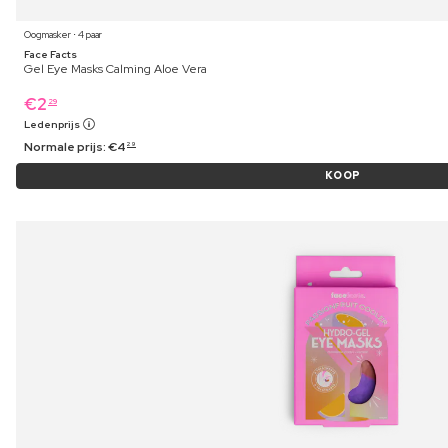
Oogmasker ⋅ 4 paar
Face Facts
Gel Eye Masks Calming Aloe Vera
€
2
29
Ledenprijs
Normale prijs:
€
4
29
KOOP