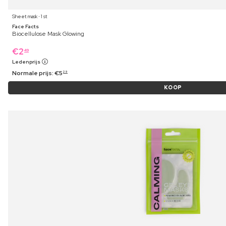
Sheet mask ⋅ 1 st
Face Facts
Biocellulose Mask Glowing
€
2
49
Ledenprijs
Normale prijs:
€
5
29
KOOP