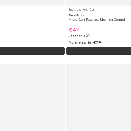
Spottreatment ⋅ 6 st
Face Facts
Micro-Dart Patches Blemish Control
€
4
99
Ledenprijs
Normale prijs:
€
7
49