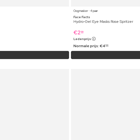
Oogmasker ⋅ 4 paar
Face Facts
Hydro-Gel Eye Masks Rose Spritzer
€
2
99
Ledenprijs
Normale prijs:
€
4
59