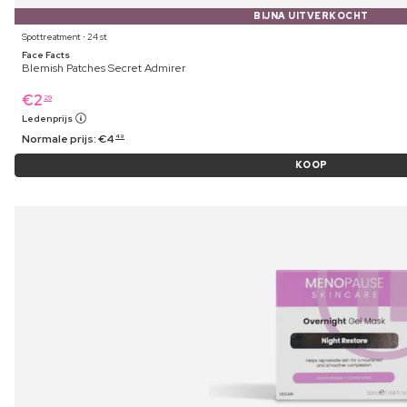
BIJNA UITVERKOCHT
Spottreatment ⋅ 24 st
Face Facts
Blemish Patches Secret Admirer
€
2
29
Ledenprijs
Normale prijs:
€
4
49
KOOP