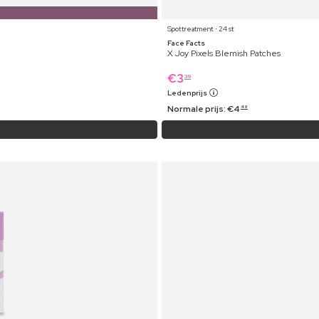
Spottreatment ⋅ 24 st
Face Facts
X Joy Pixels Blemish Patches
€
3
39
Ledenprijs
Normale prijs:
€
4
49