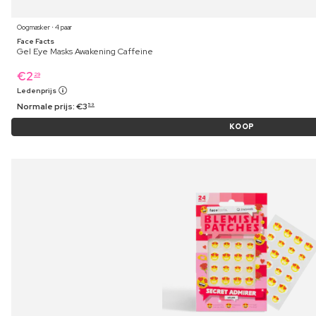
Oogmasker ⋅ 4 paar
Face Facts
Gel Eye Masks Awakening Caffeine
€
2
29
Ledenprijs
Normale prijs:
€
3
59
KOOP