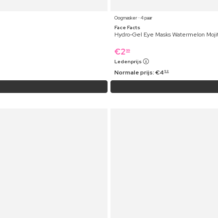
Oogmasker ⋅ 4 paar
Face Facts
Hydro-Gel Eye Masks Watermelon Moji
€
2
99
Ledenprijs
Normale prijs:
€
4
59