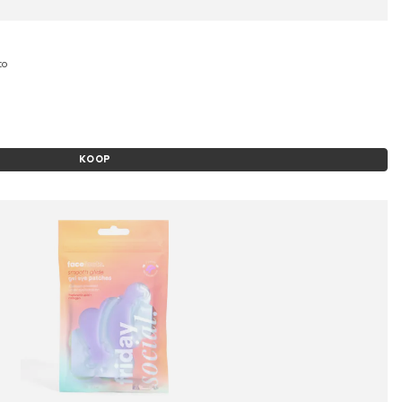
to
KOOP