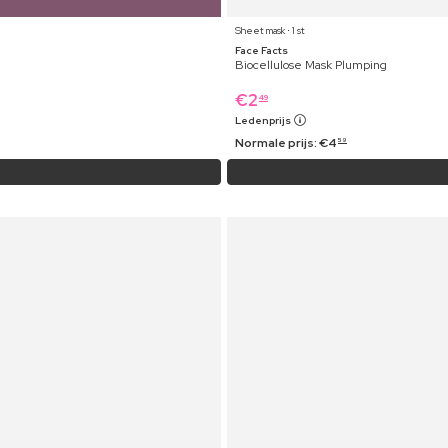
Sheet mask ⋅ 1 st
Face Facts
Biocellulose Mask Plumping
€
2
49
Ledenprijs
Normale prijs:
€
4
59