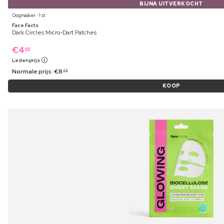
BIJNA UITVERKOCHT
Oogmasker ⋅ 1 st
Face Facts
Dark Circles Micro-Dart Patches
€
4
89
Ledenprijs
Normale prijs:
€
8
99
KOOP