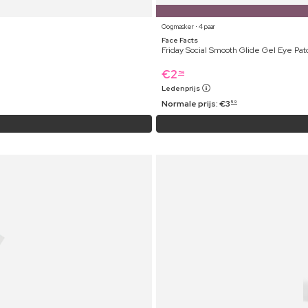
Oogmasker ⋅ 4 paar
Face Facts
Friday Social Smooth Glide Gel Eye Pa
€
2
59
Ledenprijs
Normale prijs:
€
3
59