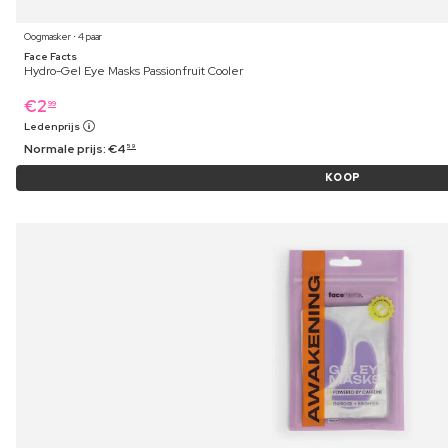
Oogmasker ⋅ 4 paar
Face Facts
Hydro-Gel Eye Masks Passionfruit Cooler
€
2
99
Ledenprijs
Normale prijs:
€
4
59
KOOP