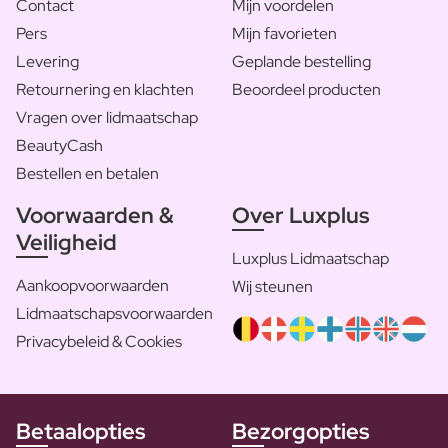
Contact
Mijn voordelen
Pers
Mijn favorieten
Levering
Geplande bestelling
Retournering en klachten
Beoordeel producten
Vragen over lidmaatschap
BeautyCash
Bestellen en betalen
Voorwaarden &
Over Luxplus
Veiligheid
Luxplus Lidmaatschap
Aankoopvoorwaarden
Wij steunen
Lidmaatschapsvoorwaarden
Privacybeleid & Cookies
Betaalopties
Bezorgopties