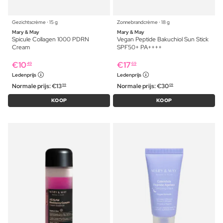
Gezichtscrème ⋅ 15 g
Zonnebrandcrème ⋅ 18 g
Mary & May
Mary & May
Spicule Collagen 1000 PDRN
Vegan Peptide Bakuchiol Sun Stick
Cream
SPF50+ PA++++
€
10
€
17
49
69
Ledenprijs
Ledenprijs
Normale prijs:
€
13
Normale prijs:
€
30
99
09
KOOP
KOOP