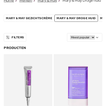
Home
Merken
Mary & May
Mary & May Droge huid
MARY & MAY GEZICHTSCRÈME
MARY & MAY DROGE HUID
MAR
FILTERS
PRODUCTEN