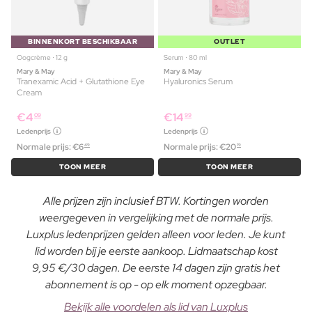
BINNENKORT BESCHIKBAAR
OUTLET
Oogcrème ⋅ 12 g
Serum ⋅ 80 ml
Mary & May
Mary & May
Tranexamic Acid + Glutathione Eye
Hyaluronics Serum
Cream
€
4
€
14
09
99
Ledenprijs
Ledenprijs
Normale prijs:
€
6
Normale prijs:
€
20
49
19
TOON MEER
TOON MEER
Alle prijzen zijn inclusief BTW. Kortingen worden
weergegeven in vergelijking met de normale prijs.
Luxplus ledenprijzen gelden alleen voor leden. Je kunt
lid worden bij je eerste aankoop. Lidmaatschap kost
9,95 €/30 dagen. De eerste 14 dagen zijn gratis het
abonnement is op - op elk moment opzegbaar.
Bekijk alle voordelen als lid van Luxplus