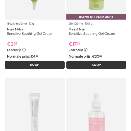
BIJNA UITVERKOCHT
Gezichtscrème ⋅ 12 g
Gel Crème ⋅ 100 g
Mary & May
Mary & May
Sensitive Soothing Gel Cream
Sensitive Soothing Gel Cream
€
2
€
17
69
59
Ledenprijs
Ledenprijs
Normale prijs:
€
4
Normale prijs:
€
30
49
49
KOOP
KOOP