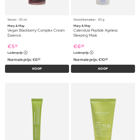
Serum ⋅ 30 ml
Gezichtsmasker ⋅ 30 g
Mary & May
Mary & May
Vegan Blackberry Complex Cream
Calendula Peptide Ageless
Essence
Sleeping Mask
€
5
€
6
19
09
Ledenprijs
Ledenprijs
Normale prijs:
€
6
Normale prijs:
€
10
59
49
KOOP
KOOP