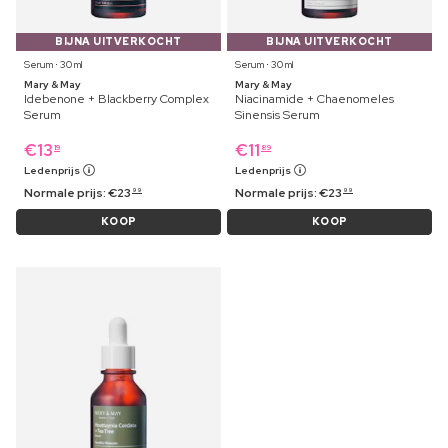
BIJNA UITVERKOCHT
BIJNA UITVERKOCHT
Serum ⋅ 30 ml
Serum ⋅ 30 ml
Mary & May
Mary & May
Idebenone + Blackberry Complex
Niacinamide + Chaenomeles
Serum
Sinensis Serum
€
13
€
11
19
89
Ledenprijs
Ledenprijs
Normale prijs:
€
23
Normale prijs:
€
23
99
99
KOOP
KOOP