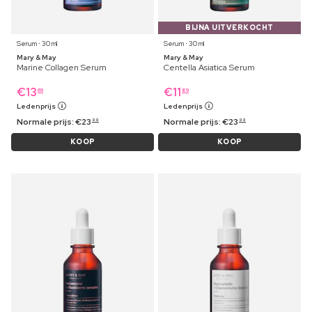
BIJNA UITVERKOCHT
Serum ⋅ 30 ml
Serum ⋅ 30 ml
Mary & May
Mary & May
Marine Collagen Serum
Centella Asiatica Serum
€
13
€
11
69
89
Ledenprijs
Ledenprijs
Normale prijs:
€
23
Normale prijs:
€
23
99
99
KOOP
KOOP