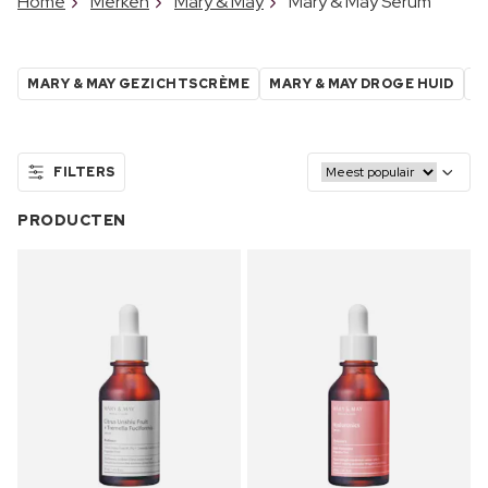
Home
Merken
Mary & May
Mary & May Serum
MARY & MAY GEZICHTSCRÈME
MARY & MAY DROGE HUID
M
FILTERS
PRODUCTEN