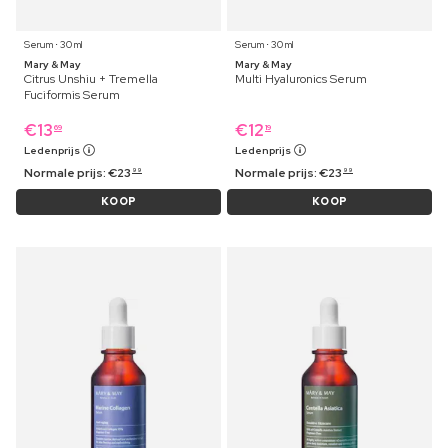
Serum ⋅ 30 ml
Serum ⋅ 30 ml
Mary & May
Mary & May
Citrus Unshiu + Tremella
Multi Hyaluronics Serum
Fuciformis Serum
€
13
€
12
69
19
Ledenprijs
Ledenprijs
Normale prijs:
€
23
Normale prijs:
€
23
99
99
KOOP
KOOP