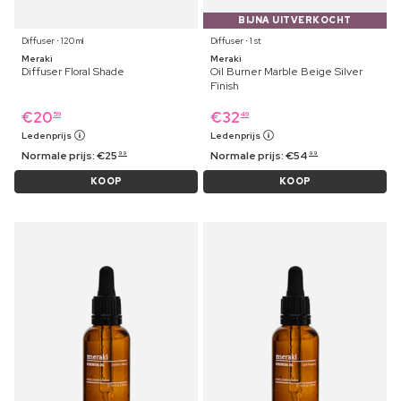
BIJNA UITVERKOCHT
Diffuser ⋅ 120 ml
Diffuser ⋅ 1 st
Meraki
Meraki
Diffuser Floral Shade
Oil Burner Marble Beige Silver
Finish
€
20
€
32
59
49
Ledenprijs
Ledenprijs
Normale prijs:
€
25
Normale prijs:
€
54
99
99
KOOP
KOOP