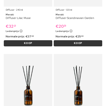
Diffuser ⋅ 240 ml
Diffuser ⋅ 120 ml
Meraki
Meraki
Diffuser Lilac Muse
Diffuser Scandinavian Garden
€
32
€
20
29
59
Ledenprijs
Ledenprijs
Normale prijs:
€
37
Normale prijs:
€
25
99
99
KOOP
KOOP