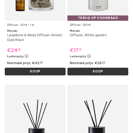
TERUG OP VOORRAAD
Diffuser ⋅ 30 ml + 1 st
Diffuser ⋅ 100 ml
Meraki
Meraki
Lavastone & Wood Diffuser Amber
Diffuser, White garden
Dust Black
€
24
€
17
39
79
Ledenprijs
Ledenprijs
Normale prijs:
€
42
Normale prijs:
€
26
99
99
KOOP
KOOP