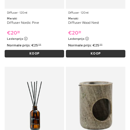
Diffuser ⋅ 120 ml
Diffuser ⋅ 120 ml
Meraki
Meraki
Diffuser Nordic Pine
Diffuser Wood Nest
€
20
€
20
59
59
Ledenprijs
Ledenprijs
Normale prijs:
€
25
Normale prijs:
€
25
99
99
KOOP
KOOP