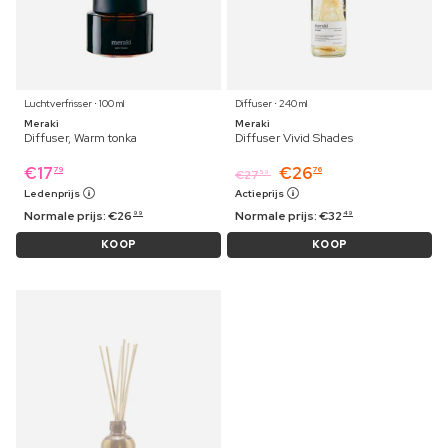
Luchtverfrisser ⋅ 100 ml
Diffuser ⋅ 240 ml
Meraki
Meraki
Diffuser, Warm tonka
Diffuser Vivid Shades
€
17
€
26
79
76
€
27
59
Ledenprijs
Actieprijs
Normale prijs:
€
26
Normale prijs:
€
32
99
49
KOOP
KOOP