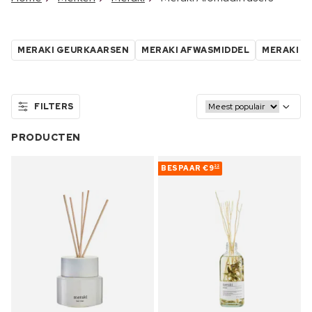
MERAKI GEURKAARSEN
MERAKI AFWASMIDDEL
MERAKI H
FILTERS
PRODUCTEN
BESPAAR
€9
22