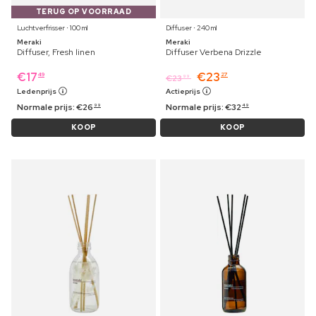
TERUG OP VOORRAAD
Luchtverfrisser ⋅ 100 ml
Diffuser ⋅ 240 ml
Meraki
Meraki
Diffuser, Fresh linen
Diffuser Verbena Drizzle
€
17
€
23
49
27
€
23
99
Ledenprijs
Actieprijs
Normale prijs:
€
26
Normale prijs:
€
32
99
49
KOOP
KOOP