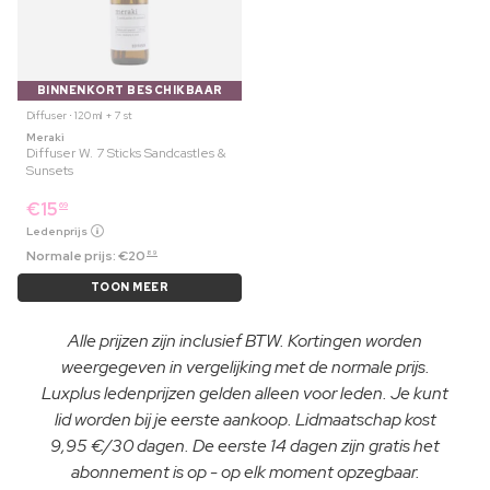
BINNENKORT BESCHIKBAAR
Diffuser ⋅ 120 ml + 7 st
Meraki
Diffuser W. 7 Sticks Sandcastles &
Sunsets
€
15
69
Ledenprijs
Normale prijs:
€
20
89
TOON MEER
Alle prijzen zijn inclusief BTW. Kortingen worden
weergegeven in vergelijking met de normale prijs.
Luxplus ledenprijzen gelden alleen voor leden. Je kunt
lid worden bij je eerste aankoop. Lidmaatschap kost
9,95 €/30 dagen. De eerste 14 dagen zijn gratis het
abonnement is op - op elk moment opzegbaar.