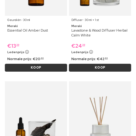
Geuroliën ⋅ 30 ml
Diffuser ⋅ 30 ml + 1 st
Meraki
Meraki
Essential Oil Amber Dust
Lavastone & Wood Diffuser Herbal
Calm White
€
13
€
24
39
39
Ledenprijs
Ledenprijs
Normale prijs:
€
20
Normale prijs:
€
42
99
99
KOOP
KOOP