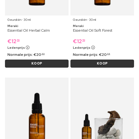
Geuroliën ⋅ 30 ml
Geuroliën ⋅ 30 ml
Meraki
Meraki
Essential Oil Herbal Calm
Essential Oil Soft Forest
€
12
€
12
59
59
Ledenprijs
Ledenprijs
Normale prijs:
€
20
Normale prijs:
€
20
99
99
KOOP
KOOP