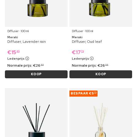
Diffuser ⋅ 100 ml
Diffuser ⋅ 100 ml
Meraki
Meraki
Diffuser, Lavender rain
Diffuser, Oud leaf
€
15
€
17
89
79
Ledenprijs
Ledenprijs
Normale prijs:
€
26
Normale prijs:
€
26
99
99
KOOP
KOOP
BESPAAR
€5
73