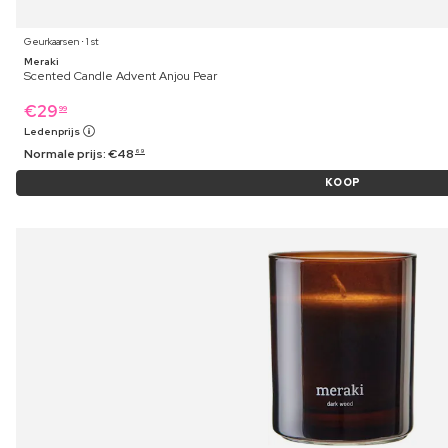
Geurkaarsen ⋅ 1 st
Meraki
Scented Candle Advent Anjou Pear
€
29
99
Ledenprijs
Normale prijs:
€
48
69
KOOP