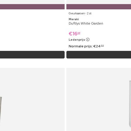
Geurkaarsen ⋅ 2 st
Meraki
Duftlys White Garden
€
16
09
Ledenprijs
Normale prijs:
€
24
99