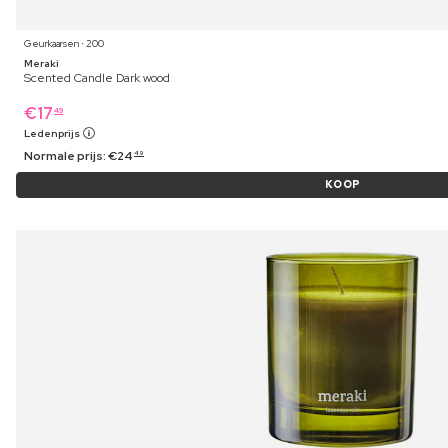
Geurkaarsen ⋅ 200
Meraki
Scented Candle Dark wood
€
17
49
Ledenprijs
Normale prijs:
€
24
49
KOOP