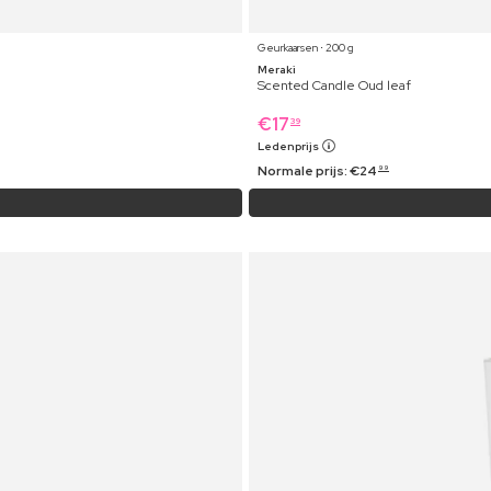
Geurkaarsen ⋅ 200 g
Meraki
Scented Candle Oud leaf
€
17
39
Ledenprijs
Normale prijs:
€
24
99