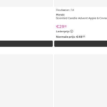
Geurkaarsen ⋅ 1 st
Meraki
Scented Candle Advent Apple & Cinn
€
29
99
Ledenprijs
Normale prijs:
€
48
69