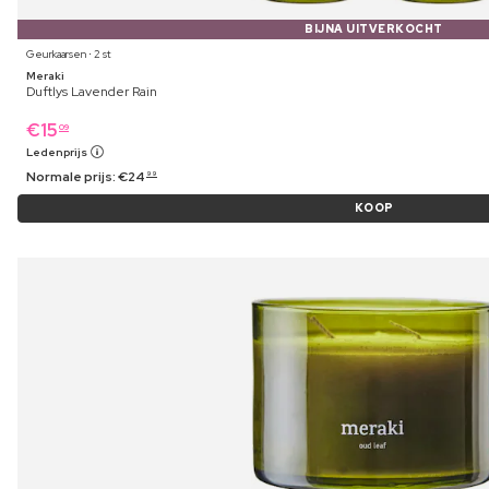
BIJNA UITVERKOCHT
Geurkaarsen ⋅ 2 st
Meraki
Duftlys Lavender Rain
€
15
09
Ledenprijs
Normale prijs:
€
24
99
KOOP