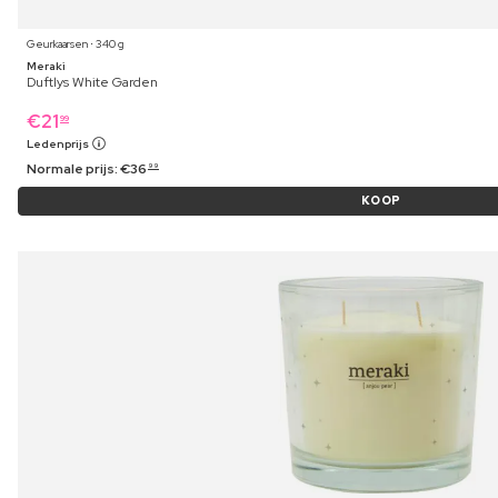
Geurkaarsen ⋅ 340 g
Meraki
Duftlys White Garden
€
21
99
Ledenprijs
Normale prijs:
€
36
99
KOOP