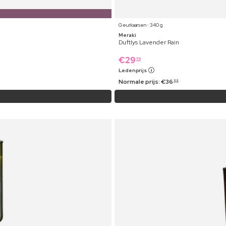
Geurkaarsen ⋅ 340 g
Meraki
Duftlys Lavender Rain
€
29
79
Ledenprijs
Normale prijs:
€
36
99