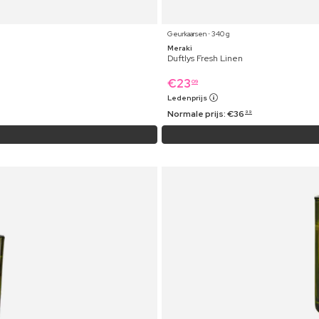
Geurkaarsen ⋅ 340 g
Meraki
Duftlys Fresh Linen
€
23
09
Ledenprijs
Normale prijs:
€
36
99