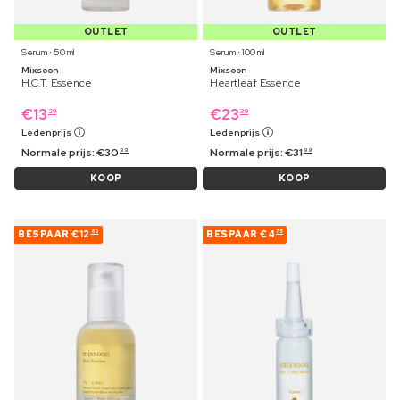
OUTLET
OUTLET
Serum ⋅ 50 ml
Serum ⋅ 100 ml
Mixsoon
Mixsoon
H.C.T. Essence
Heartleaf Essence
€
13
€
23
29
39
Ledenprijs
Ledenprijs
Normale prijs:
€
30
Normale prijs:
€
31
99
99
KOOP
KOOP
BESPAAR
€12
BESPAAR
€4
63
75