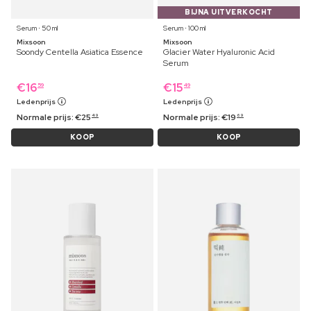
BIJNA UITVERKOCHT
Serum ⋅ 50 ml
Serum ⋅ 100 ml
Mixsoon
Mixsoon
Soondy Centella Asiatica Essence
Glacier Water Hyaluronic Acid
Serum
€
16
€
15
59
49
Ledenprijs
Ledenprijs
Normale prijs:
€
25
Normale prijs:
€
19
49
69
KOOP
KOOP