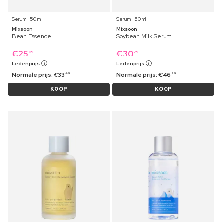
Serum ⋅ 50 ml
Serum ⋅ 50 ml
Mixsoon
Mixsoon
Bean Essence
Soybean Milk Serum
€
25
€
30
09
79
Ledenprijs
Ledenprijs
Normale prijs:
€
33
Normale prijs:
€
46
49
99
KOOP
KOOP