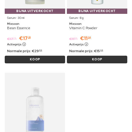
BIJNA UITVERKOCHT
BIJNA UITVERKOCHT
Serum ⋅ 30 ml
Serum ⋅ 8 g
Mixsoon
Mixsoon
Bean Essence
Vitamin C Powder
€
17
€
11
26
24
€
17
€
11
79
59
Actieprijs
Actieprijs
Normale prijs:
€
29
Normale prijs:
€
15
89
99
KOOP
KOOP