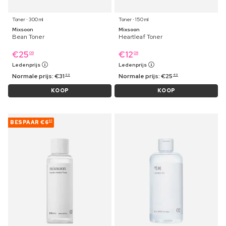
Toner ⋅ 300 ml
Toner ⋅ 150 ml
Mixsoon
Mixsoon
Bean Toner
Heartleaf Toner
€
25
€
12
09
09
Ledenprijs
Ledenprijs
Normale prijs:
€
31
Normale prijs:
€
25
99
49
KOOP
KOOP
BESPAAR
€6
01