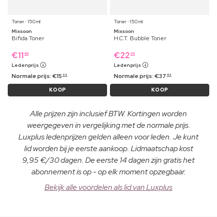
Toner ⋅ 150 ml
Toner ⋅ 150 ml
Mixsoon
Mixsoon
Bifida Toner
H.C.T. Bubble Toner
€
11
€
22
49
39
Ledenprijs
Ledenprijs
Normale prijs:
€
15
Normale prijs:
€
37
99
49
KOOP
KOOP
Alle prijzen zijn inclusief BTW. Kortingen worden
weergegeven in vergelijking met de normale prijs.
Luxplus ledenprijzen gelden alleen voor leden. Je kunt
lid worden bij je eerste aankoop. Lidmaatschap kost
9,95 €/30 dagen. De eerste 14 dagen zijn gratis het
abonnement is op - op elk moment opzegbaar.
Bekijk alle voordelen als lid van Luxplus