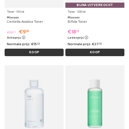
BIJNA UITVERKOCHT
Toner ⋅ 150 ml
Toner ⋅ 300 ml
Mixsoon
Mixsoon
Centella Asiatica Toner
Bifida Toner
€
9
€
18
98
79
€
10
29
Actieprijs
Ledenprijs
Normale prijs:
€
15
Normale prijs:
€
27
99
49
KOOP
KOOP