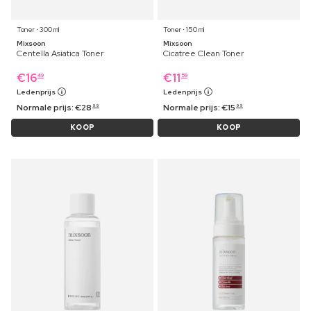
Toner ⋅ 300 ml
Toner ⋅ 150 ml
Mixsoon
Mixsoon
Centella Asiatica Toner
Cicatree Clean Toner
€
16
€
11
49
59
Ledenprijs
Ledenprijs
Normale prijs:
€
28
Normale prijs:
€
15
99
99
KOOP
KOOP