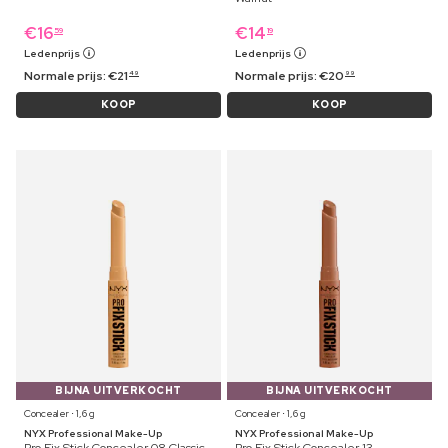
€
16
€
14
59
19
Ledenprijs
Ledenprijs
Normale prijs:
€
21
Normale prijs:
€
20
49
99
KOOP
KOOP
BIJNA UITVERKOCHT
BIJNA UITVERKOCHT
Concealer ⋅ 1,6 g
Concealer ⋅ 1,6 g
NYX Professional Make-Up
NYX Professional Make-Up