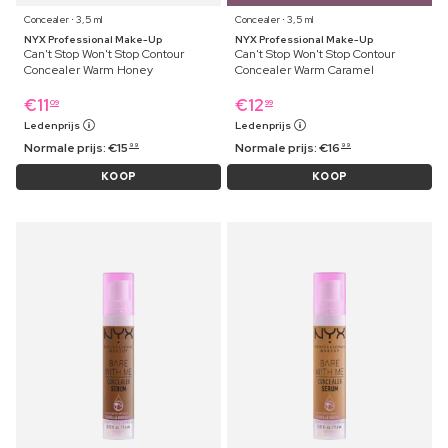
Concealer ⋅ 3,5 ml
Concealer ⋅ 3,5 ml
NYX Professional Make-Up
NYX Professional Make-Up
Can't Stop Won't Stop Contour
Can't Stop Won't Stop Contour
Concealer Warm Honey
Concealer Warm Caramel
€
11
€
12
09
99
Ledenprijs
Ledenprijs
Normale prijs:
€
15
Normale prijs:
€
16
99
99
KOOP
KOOP