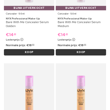
BIJNA UITVERKOCHT
BIJNA UITVERKOCHT
Concealer ⋅ 9.6 ml
Concealer ⋅ 9,6 ml
NYX Professional Make-Up
NYX Professional Make-Up
Bare With Me Concealer Serum
Bare With Me Concealer Serum
Golden
Medium
€
14
€
14
49
49
Ledenprijs
Ledenprijs
Normale prijs:
€
18
Normale prijs:
€
18
99
99
KOOP
KOOP