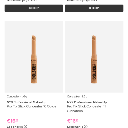
Normale prijs:
€
21
Normale prijs:
€
21
KOOP
KOOP
Concealer ⋅ 1,6 g
Concealer ⋅ 1,6 g
NYX Professional Make-Up
NYX Professional Make-Up
Pro Fix Stick Concealer 10 Golden
Pro Fix Stick Concealer 11
Cinnamon
€
16
€
16
29
29
Ledenprijs
Ledenprijs