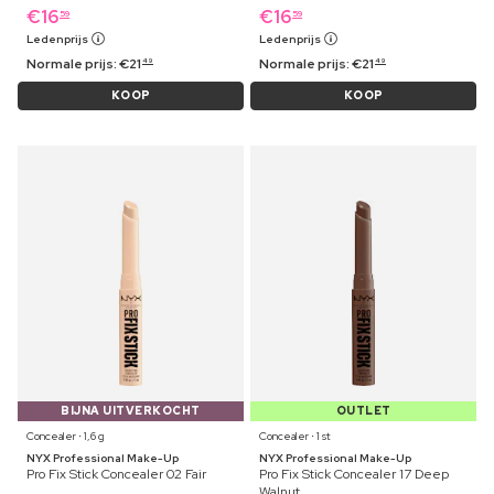
€
16
€
16
59
59
Ledenprijs
Ledenprijs
Normale prijs:
€
21
Normale prijs:
€
21
49
49
KOOP
KOOP
BIJNA UITVERKOCHT
OUTLET
Concealer ⋅ 1,6 g
Concealer ⋅ 1 st
NYX Professional Make-Up
NYX Professional Make-Up
Pro Fix Stick Concealer 02 Fair
Pro Fix Stick Concealer 17 Deep
Walnut