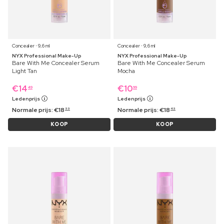
Concealer ⋅ 9,6 ml
Concealer ⋅ 9,6 ml
NYX Professional Make-Up
NYX Professional Make-Up
Bare With Me Concealer Serum
Bare With Me Concealer Serum
Light Tan
Mocha
€
14
€
10
49
99
Ledenprijs
Ledenprijs
Normale prijs:
€
18
Normale prijs:
€
18
99
49
KOOP
KOOP