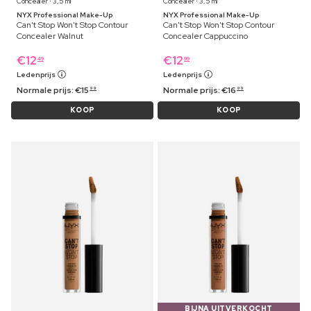
Concealer ⋅ 3,5 ml
Concealer ⋅ 3,5 ml
NYX Professional Make-Up
NYX Professional Make-Up
Can't Stop Won't Stop Contour
Can't Stop Won't Stop Contour
Concealer Walnut
Concealer Cappuccino
€
12
€
12
49
99
Ledenprijs
Ledenprijs
Normale prijs:
€
15
Normale prijs:
€
16
99
99
KOOP
KOOP
BIJNA UITVERKOCHT