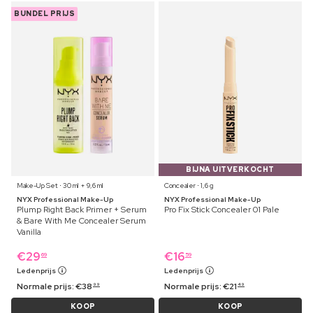
BUNDEL PRIJS
BIJNA UITVERKOCHT
Make-Up Set ⋅ 30 ml + 9,6 ml
Concealer ⋅ 1,6 g
NYX Professional Make-Up
NYX Professional Make-Up
Plump Right Back Primer + Serum
Pro Fix Stick Concealer 01 Pale
& Bare With Me Concealer Serum
Vanilla
€
29
€
16
69
59
Ledenprijs
Ledenprijs
Normale prijs:
€
38
Normale prijs:
€
21
99
49
KOOP
KOOP