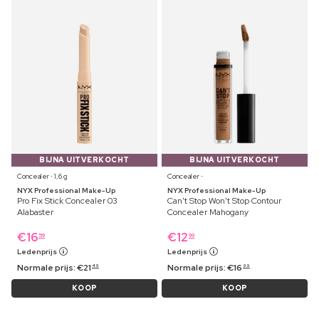
BIJNA UITVERKOCHT
BIJNA UITVERKOCHT
Concealer ⋅ 1,6 g
Concealer ⋅
NYX Professional Make-Up
NYX Professional Make-Up
Pro Fix Stick Concealer 03
Can't Stop Won't Stop Contour
Alabaster
Concealer Mahogany
€
16
€
12
59
99
Ledenprijs
Ledenprijs
Normale prijs:
€
21
Normale prijs:
€
16
49
99
KOOP
KOOP