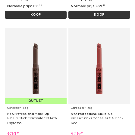
Normale prijs:
€
21
Normale prijs:
€
21
49
49
KOOP
KOOP
OUTLET
Concealer ⋅ 1,6 g
Concealer ⋅ 1,6 g
NYX Professional Make-Up
NYX Professional Make-Up
Pro Fix Stick Concealer 18 Rich
Pro Fix Stick Concealer 0.6 Brick
Espresso
Red
€
14
€
16
19
29