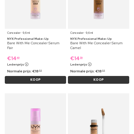
Concealer ⋅ 9,6 ml
Concealer ⋅ 9,6 ml
NYX Professional Make-Up
NYX Professional Make-Up
Bare With Me Concealer Serum
Bare With Me Concealer Serum
Fair
Camel
€
14
€
14
49
59
Ledenprijs
Ledenprijs
Normale prijs:
€
18
Normale prijs:
€
18
99
99
KOOP
KOOP