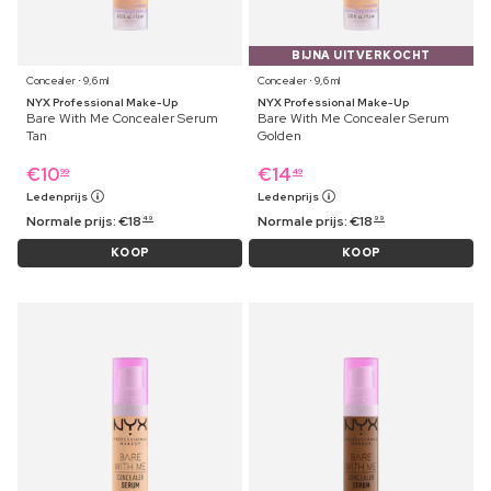
BIJNA UITVERKOCHT
Concealer ⋅ 9,6 ml
Concealer ⋅ 9,6 ml
NYX Professional Make-Up
NYX Professional Make-Up
Bare With Me Concealer Serum
Bare With Me Concealer Serum
Tan
Golden
€
10
€
14
99
49
Ledenprijs
Ledenprijs
Normale prijs:
€
18
Normale prijs:
€
18
49
99
KOOP
KOOP