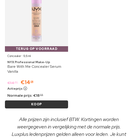
TERUG OP VOORRAAD
Concealer ⋅ 9,6 ml
NYX Professional Make-Up
Bare With Me Concealer Serum
Vanilla
€
14
06
€
14
49
Actieprijs
Normale prijs:
€
18
99
KOOP
Alle prijzen zijn inclusief BTW. Kortingen worden
weergegeven in vergelijking met de normale prijs.
Luxplus ledenprijzen gelden alleen voor leden. Je kunt