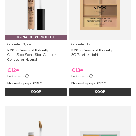
BIJNA UITVERKOCHT
Concealer ⋅ 3,5 ml
Concealer ⋅ 1 st
NYX Professional Make-Up
NYX Professional Make-Up
Can't Stop Won't Stop Contour
3C Palette Light
Concealer Natural
€
12
€
13
99
49
Ledenprijs
Ledenprijs
Normale prijs:
€
16
Normale prijs:
€
17
99
99
KOOP
KOOP