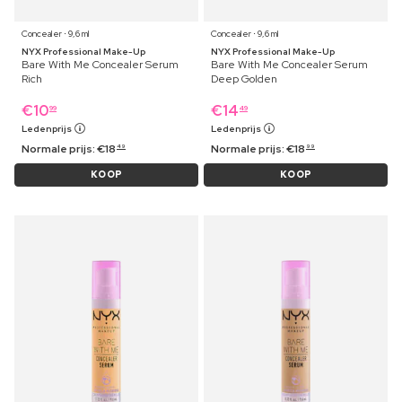
Concealer ⋅ 9,6 ml
Concealer ⋅ 9,6 ml
NYX Professional Make-Up
NYX Professional Make-Up
Bare With Me Concealer Serum
Bare With Me Concealer Serum
Rich
Deep Golden
€
10
€
14
99
49
Ledenprijs
Ledenprijs
Normale prijs:
€
18
Normale prijs:
€
18
49
99
KOOP
KOOP