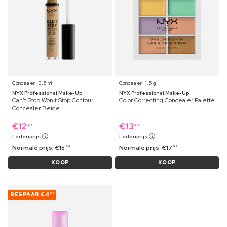
Concealer ⋅ 3,5 ml
Concealer ⋅ 1,5 g
NYX Professional Make-Up
NYX Professional Make-Up
Can't Stop Won't Stop Contour
Color Correcting Concealer Palette
Concealer Beige
€
12
€
13
49
49
Ledenprijs
Ledenprijs
Normale prijs:
€
15
Normale prijs:
€
17
99
99
KOOP
KOOP
BESPAAR
€4
93