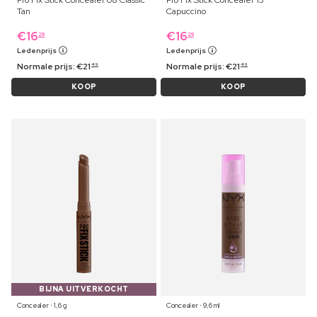
Pro Fix Stick Concealer 08 Classic
Pro Fix Stick Concealer 13
Tan
Capuccino
€
16
€
16
29
29
Ledenprijs
Ledenprijs
Normale prijs:
€
21
Normale prijs:
€
21
49
49
KOOP
KOOP
BIJNA UITVERKOCHT
Concealer ⋅ 1,6 g
Concealer ⋅ 9,6 ml