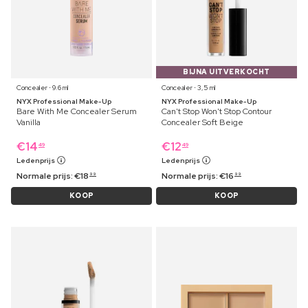
BIJNA UITVERKOCHT
Concealer ⋅ 9.6 ml
Concealer ⋅ 3,5 ml
NYX Professional Make-Up
NYX Professional Make-Up
Bare With Me Concealer Serum
Can't Stop Won't Stop Contour
Vanilla
Concealer Soft Beige
€
14
€
12
49
49
Ledenprijs
Ledenprijs
Normale prijs:
€
18
Normale prijs:
€
16
99
99
KOOP
KOOP