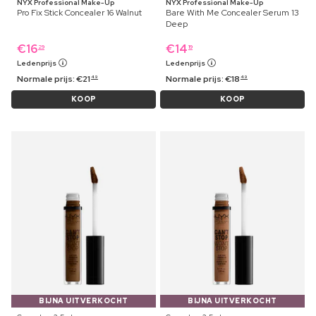
NYX Professional Make-Up
NYX Professional Make-Up
Pro Fix Stick Concealer 16 Walnut
Bare With Me Concealer Serum 13
Deep
€
16
€
14
29
19
Ledenprijs
Ledenprijs
Normale prijs:
€
21
Normale prijs:
€
18
49
49
KOOP
KOOP
BIJNA UITVERKOCHT
BIJNA UITVERKOCHT