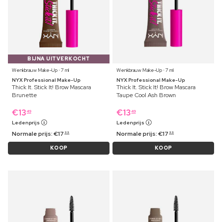
BIJNA UITVERKOCHT
Wenkbrauw Make-Up ⋅ 7 ml
Wenkbrauw Make-Up ⋅ 7 ml
NYX Professional Make-Up
NYX Professional Make-Up
Thick It. Stick It! Brow Mascara
Thick It. Stick It! Brow Mascara
Brunette
Taupe Cool Ash Brown
€
13
€
13
49
49
Ledenprijs
Ledenprijs
Normale prijs:
€
17
Normale prijs:
€
17
99
99
KOOP
KOOP