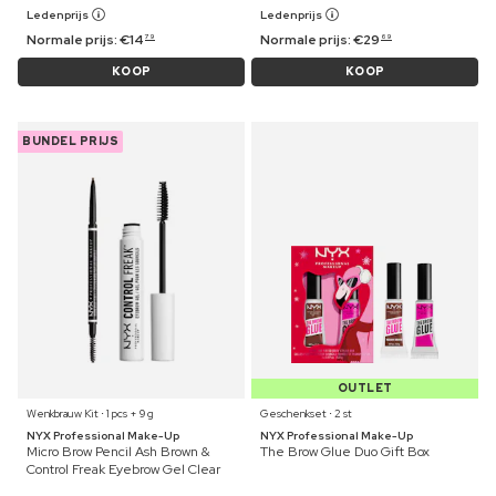
Ledenprijs
Ledenprijs
Normale prijs:
€
14
Normale prijs:
€
29
79
69
KOOP
KOOP
BUNDEL PRIJS
OUTLET
Wenkbrauw Kit ⋅ 1 pcs + 9 g
Geschenkset ⋅ 2 st
NYX Professional Make-Up
NYX Professional Make-Up
Micro Brow Pencil Ash Brown &
The Brow Glue Duo Gift Box
Control Freak Eyebrow Gel Clear