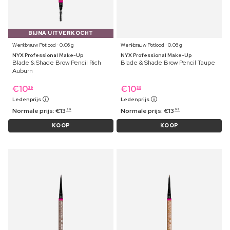
BIJNA UITVERKOCHT
Wenkbrauw Potlood ⋅ 0.06 g
Wenkbrauw Potlood ⋅ 0.06 g
NYX Professional Make-Up
NYX Professional Make-Up
Blade & Shade Brow Pencil Rich
Blade & Shade Brow Pencil Taupe
Auburn
€
10
€
10
39
39
Ledenprijs
Ledenprijs
Normale prijs:
€
13
Normale prijs:
€
13
99
99
KOOP
KOOP