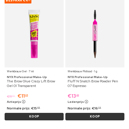
BESPAAR
€4
Wenkbrauw Gel ⋅ 7 ml
Wenkbrauw Potlood ⋅ 1 g
NYX Professional Make-Up
NYX Professional Make-Up
The Brow Glue Crazy Lift Brow
Fluff N Snatch Brow Powder Pen
Gel 01 Transparent
07 Espresso
€
11
€
13
05
49
€
11
39
Actieprijs
Ledenprijs
Normale prijs:
€
15
Normale prijs:
€
16
49
99
KOOP
KOOP