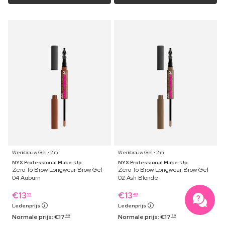
Wenkbrauw Gel ⋅ 2 ml
Wenkbrauw Gel ⋅ 2 ml
NYX Professional Make-Up
NYX Professional Make-Up
Zero To Brow Longwear Brow Gel
Zero To Brow Longwear Brow Gel
04 Auburn
02 Ash Blonde
€
13
€
13
99
49
Ledenprijs
Ledenprijs
Normale prijs:
€
17
Normale prijs:
€
17
49
99