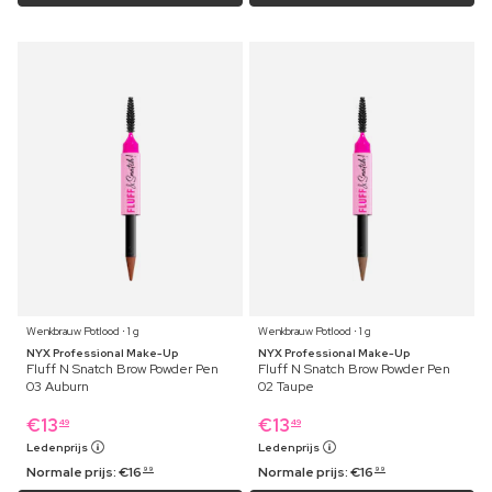
Wenkbrauw Potlood ⋅ 1 g
Wenkbrauw Potlood ⋅ 1 g
NYX Professional Make-Up
NYX Professional Make-Up
Fluff N Snatch Brow Powder Pen
Fluff N Snatch Brow Powder Pen
03 Auburn
02 Taupe
€
13
€
13
49
49
Ledenprijs
Ledenprijs
Normale prijs:
€
16
Normale prijs:
€
16
99
99