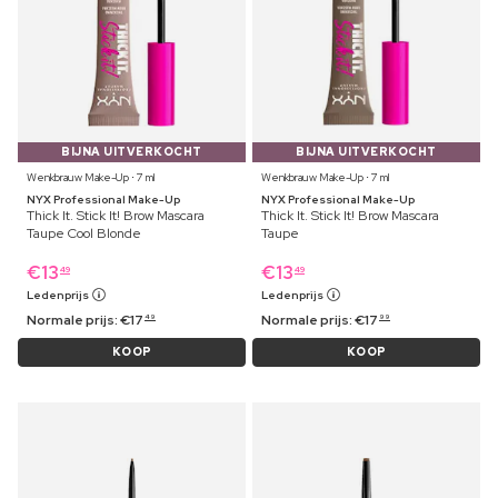
BIJNA UITVERKOCHT
BIJNA UITVERKOCHT
Wenkbrauw Make-Up ⋅ 7 ml
Wenkbrauw Make-Up ⋅ 7 ml
NYX Professional Make-Up
NYX Professional Make-Up
Thick It. Stick It! Brow Mascara
Thick It. Stick It! Brow Mascara
Taupe Cool Blonde
Taupe
€
13
€
13
49
49
Ledenprijs
Ledenprijs
Normale prijs:
€
17
Normale prijs:
€
17
49
99
KOOP
KOOP