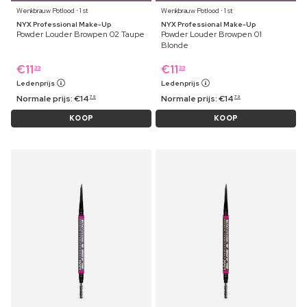
Wenkbrauw Potlood ⋅ 1 st
Wenkbrauw Potlood ⋅ 1 st
NYX Professional Make-Up
NYX Professional Make-Up
Powder Louder Browpen 02 Taupe
Powder Louder Browpen 01
Blonde
€
11
€
11
39
39
Ledenprijs
Ledenprijs
Normale prijs:
€
14
Normale prijs:
€
14
79
79
KOOP
KOOP