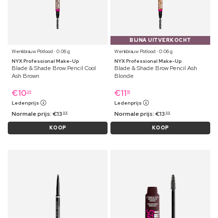
BIJNA UITVERKOCHT
Wenkbrauw Potlood ⋅ 0.06 g
Wenkbrauw Potlood ⋅ 0.06 g
NYX Professional Make-Up
NYX Professional Make-Up
Blade & Shade Brow Pencil Cool
Blade & Shade Brow Pencil Ash
Ash Brown
Blonde
€
10
€
11
39
19
Ledenprijs
Ledenprijs
Normale prijs:
€
13
Normale prijs:
€
13
99
99
KOOP
KOOP