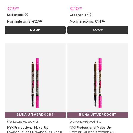
€
19
€
10
99
49
Ledenprijs
Ledenprijs
Normale prijs:
€
27
Normale prijs:
€
14
49
49
KOOP
KOOP
BIJNA UITVERKOCHT
BIJNA UITVERKOCHT
Wenkbrauw Potlood ⋅ 1 st
Wenkbrauw Potlood ⋅ 1 st
NYX Professional Make-Up
NYX Professional Make-Up
Powder Louder Browpen 08 Deep
Powder Louder Browpen 07