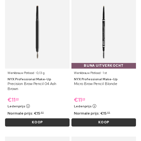
BIJNA UITVERKOCHT
Wenkbrauw Potlood ⋅ 0,13 g
Wenkbrauw Potlood ⋅ 1 st
NYX Professional Make-Up
NYX Professional Make-Up
Precision Brow Pencil 04 Ash
Micro Brow Pencil Blonde
Brown
€
11
€
11
39
39
Ledenprijs
Ledenprijs
Normale prijs:
€
15
Normale prijs:
€
15
49
49
KOOP
KOOP