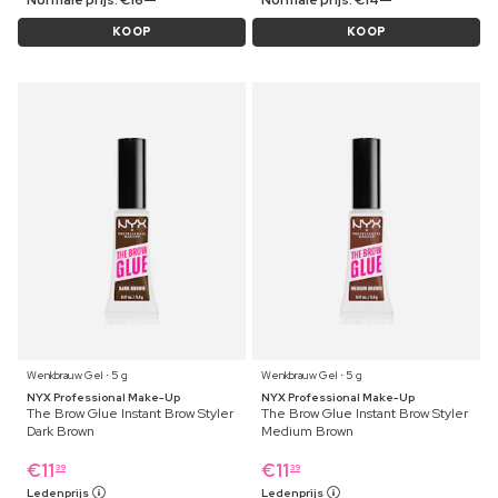
Normale prijs:
€
16
Normale prijs:
€
14
KOOP
KOOP
Wenkbrauw Gel ⋅ 5 g
Wenkbrauw Gel ⋅ 5 g
NYX Professional Make-Up
NYX Professional Make-Up
The Brow Glue Instant Brow Styler
The Brow Glue Instant Brow Styler
Dark Brown
Medium Brown
€
11
€
11
39
39
Ledenprijs
Ledenprijs