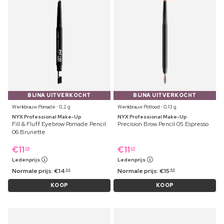
BIJNA UITVERKOCHT
BIJNA UITVERKOCHT
Wenkbrauw Pomade ⋅ 0,2 g
Wenkbrauw Potlood ⋅ 0,13 g
NYX Professional Make-Up
NYX Professional Make-Up
Fill & Fluff Eyebrow Pomade Pencil
Precision Brow Pencil 05 Espresso
06 Brunette
€
11
€
11
39
39
Ledenprijs
Ledenprijs
Normale prijs:
€
14
Normale prijs:
€
15
99
49
KOOP
KOOP