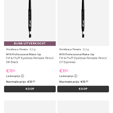
BIJNA UITVERKOCHT
Wenkbrauw Pomade ⋅ 0,2 g
Wenkbrauw Pomade ⋅ 0,2 g
NYX Professional Make-Up
NYX Professional Make-Up
Fill & Fluff Eyebrow Pomade Pencil
Fill & Fluff Eyebrow Pomade Pencil
08 Black
07 Espresso
€
11
€
11
39
39
Ledenprijs
Ledenprijs
Normale prijs:
€
15
Normale prijs:
€
15
49
49
KOOP
KOOP