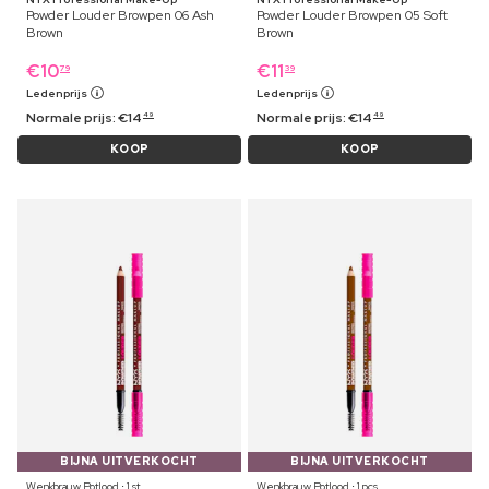
Powder Louder Browpen 06 Ash
Powder Louder Browpen 05 Soft
Brown
Brown
€
10
€
11
79
39
Ledenprijs
Ledenprijs
Normale prijs:
€
14
Normale prijs:
€
14
49
49
KOOP
KOOP
BIJNA UITVERKOCHT
BIJNA UITVERKOCHT
Wenkbrauw Potlood ⋅ 1 st
Wenkbrauw Potlood ⋅ 1 pcs