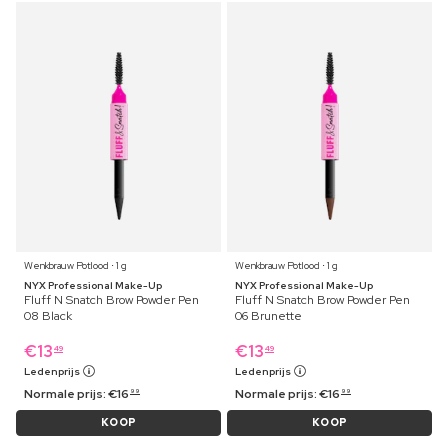
Wenkbrauw Potlood ⋅ 1 g
Wenkbrauw Potlood ⋅ 1 g
NYX Professional Make-Up
NYX Professional Make-Up
Fluff N Snatch Brow Powder Pen
Fluff N Snatch Brow Powder Pen
08 Black
06 Brunette
€
13
€
13
49
49
Ledenprijs
Ledenprijs
Normale prijs:
€
16
Normale prijs:
€
16
99
99
KOOP
KOOP