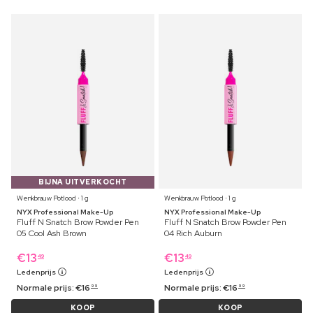
BIJNA UITVERKOCHT
Wenkbrauw Potlood ⋅ 1 g
Wenkbrauw Potlood ⋅ 1 g
NYX Professional Make-Up
NYX Professional Make-Up
Fluff N Snatch Brow Powder Pen
Fluff N Snatch Brow Powder Pen
05 Cool Ash Brown
04 Rich Auburn
€
13
€
13
49
49
Ledenprijs
Ledenprijs
Normale prijs:
€
16
Normale prijs:
€
16
99
99
KOOP
KOOP