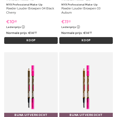
NYX Professional Make-Up
NYX Professional Make-Up
Powder Louder Browpen 04 Black
Powder Louder Browpen 03
Cherry
Auburn
€
10
€
11
49
39
Ledenprijs
Ledenprijs
Normale prijs:
€
14
Normale prijs:
€
14
49
49
KOOP
KOOP
BIJNA UITVERKOCHT
BIJNA UITVERKOCHT