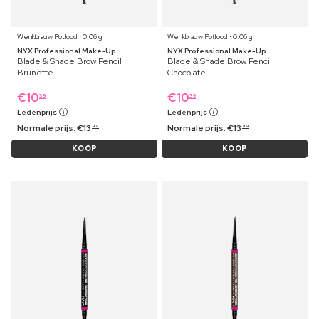
Wenkbrauw Potlood ⋅ 0.06 g
Wenkbrauw Potlood ⋅ 0.06 g
NYX Professional Make-Up
NYX Professional Make-Up
Blade & Shade Brow Pencil
Blade & Shade Brow Pencil
Brunette
Chocolate
€
10
€
10
39
39
Ledenprijs
Ledenprijs
Normale prijs:
€
13
Normale prijs:
€
13
99
99
KOOP
KOOP