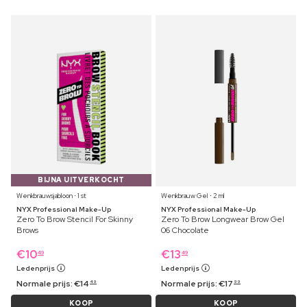
BIJNA UITVERKOCHT
Wenkbrauwsjabloon ⋅ 1 st
Wenkbrauw Gel ⋅ 2 ml
NYX Professional Make-Up
NYX Professional Make-Up
Zero To Brow Stencil For Skinny
Zero To Brow Longwear Brow Gel
Brows
06 Chocolate
€
10
€
13
49
49
Ledenprijs
Ledenprijs
Normale prijs:
€
14
Normale prijs:
€
17
49
99
KOOP
KOOP