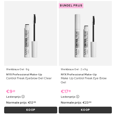
BUNDEL PRIJS
Wenkbrauw Gel ⋅ 9 g
Wenkbrauw Gel ⋅ 2 x 9 g
NYX Professional Make-Up
NYX Professional Make-Up
Control Freak Eyebrow Gel Clear
Make Up Control Freak Eye Brow
Gel
€
9
€
17
39
99
Ledenprijs
Ledenprijs
Normale prijs:
€
12
Normale prijs:
€
23
49
99
KOOP
KOOP