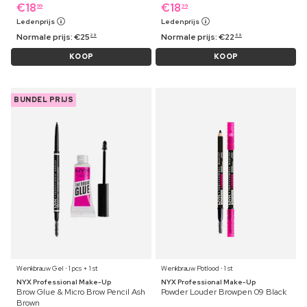
€
18
€
18
99
39
Ledenprijs
Ledenprijs
Normale prijs:
€
25
Normale prijs:
€
22
29
69
KOOP
KOOP
BUNDEL PRIJS
Wenkbrauw Gel ⋅ 1 pcs + 1 st
Wenkbrauw Potlood ⋅ 1 st
NYX Professional Make-Up
NYX Professional Make-Up
Brow Glue & Micro Brow Pencil Ash
Powder Louder Browpen 09 Black
Brown