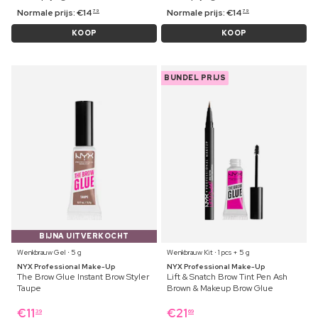
Normale prijs:
€
14
Normale prijs:
€
14
79
79
KOOP
KOOP
BUNDEL PRIJS
BIJNA UITVERKOCHT
Wenkbrauw Gel ⋅ 5 g
Wenkbrauw Kit ⋅ 1 pcs + 5 g
NYX Professional Make-Up
NYX Professional Make-Up
The Brow Glue Instant Brow Styler
Lift & Snatch Brow Tint Pen Ash
Taupe
Brown & Makeup Brow Glue
€
11
€
21
39
69