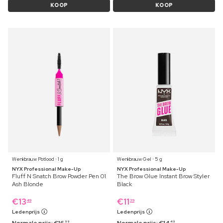
KOOP
KOOP
Wenkbrauw Potlood ⋅ 1 g
Wenkbrauw Gel ⋅ 5 g
NYX Professional Make-Up
NYX Professional Make-Up
Fluff N Snatch Brow Powder Pen 01
The Brow Glue Instant Brow Styler
Ash Blonde
Black
€
13
€
11
49
39
Ledenprijs
Ledenprijs
99
49