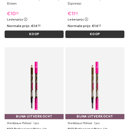
Brown
Espresso
€
10
€
11
79
39
Ledenprijs
Ledenprijs
Normale prijs:
€
14
Normale prijs:
€
14
49
79
KOOP
KOOP
BIJNA UITVERKOCHT
BIJNA UITVERKOCHT
Wenkbrauw Potlood ⋅ 1 pcs
Wenkbrauw Potlood ⋅ 1 pcs
NYX Professional Make-Up
NYX Professional Make-Up