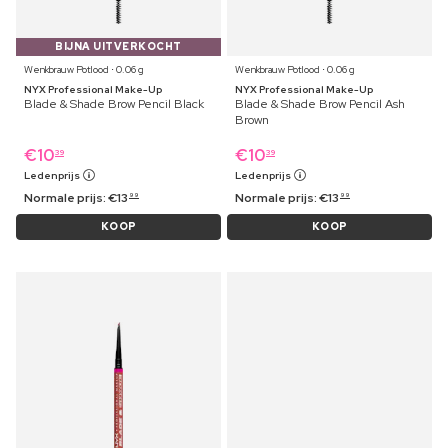
BIJNA UITVERKOCHT
Wenkbrauw Potlood ⋅ 0.06 g
Wenkbrauw Potlood ⋅ 0.06 g
NYX Professional Make-Up
NYX Professional Make-Up
Blade & Shade Brow Pencil Black
Blade & Shade Brow Pencil Ash
Brown
€
10
€
10
39
39
Ledenprijs
Ledenprijs
Normale prijs:
€
13
Normale prijs:
€
13
99
99
KOOP
KOOP