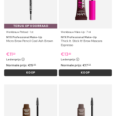
TERUG OP VOORRAAD
Wenkbrauw Potlood ⋅ 1 st
Wenkbrauw Make-Up ⋅ 7 ml
NYX Professional Make-Up
NYX Professional Make-Up
Micro Brow Pencil Cool Ash Brown
Thick It. Stick It! Brow Mascara
Espresso
€
11
€
13
39
49
Ledenprijs
Ledenprijs
Normale prijs:
€
15
Normale prijs:
€
17
49
99
KOOP
KOOP