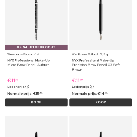
BIJNA UITVERKOCHT
Wenkbrauw Potlood ⋅ 1 st
Wenkbrauw Potlood ⋅ 0,13 g
NYX Professional Make-Up
NYX Professional Make-Up
Micro Brow Pencil Auburn
Precision Brow Pencil 03 Soft
Brown
€
11
€
11
39
39
Ledenprijs
Ledenprijs
Normale prijs:
€
15
Normale prijs:
€
14
49
99
KOOP
KOOP