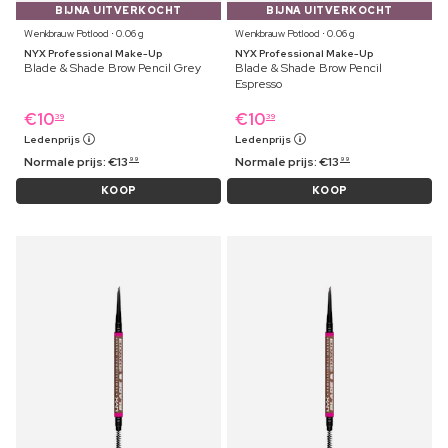
BIJNA UITVERKOCHT
BIJNA UITVERKOCHT
Wenkbrauw Potlood ⋅ 0.06 g
Wenkbrauw Potlood ⋅ 0.06 g
NYX Professional Make-Up
NYX Professional Make-Up
Blade & Shade Brow Pencil Grey
Blade & Shade Brow Pencil
Espresso
€
10
€
10
39
39
Ledenprijs
Ledenprijs
Normale prijs:
€
13
Normale prijs:
€
13
99
99
KOOP
KOOP