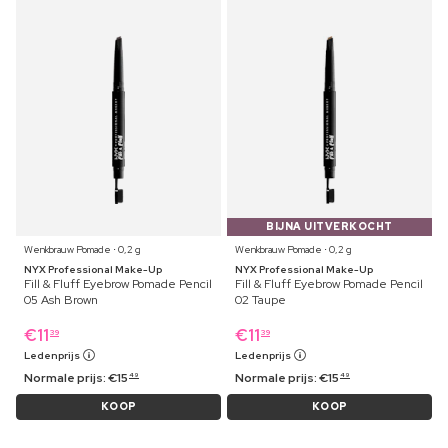
BIJNA UITVERKOCHT
Wenkbrauw Pomade ⋅ 0,2 g
Wenkbrauw Pomade ⋅ 0,2 g
NYX Professional Make-Up
NYX Professional Make-Up
Fill & Fluff Eyebrow Pomade Pencil
Fill & Fluff Eyebrow Pomade Pencil
05 Ash Brown
02 Taupe
€
11
€
11
39
39
Ledenprijs
Ledenprijs
Normale prijs:
€
15
Normale prijs:
€
15
49
49
KOOP
KOOP