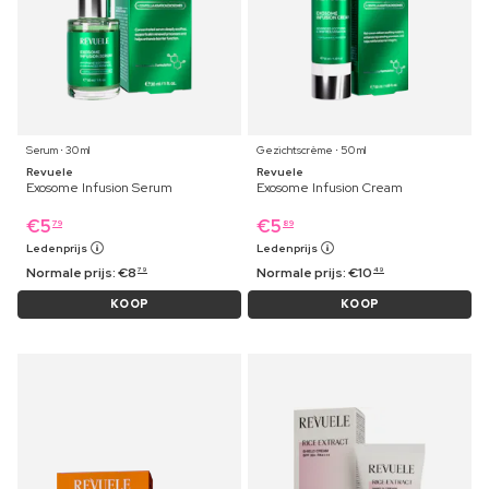
Serum ⋅ 30 ml
Gezichtscrème ⋅ 50 ml
Revuele
Revuele
Exosome Infusion Serum
Exosome Infusion Cream
€
5
€
5
79
89
Ledenprijs
Ledenprijs
Normale prijs:
€
8
Normale prijs:
€
10
79
49
KOOP
KOOP