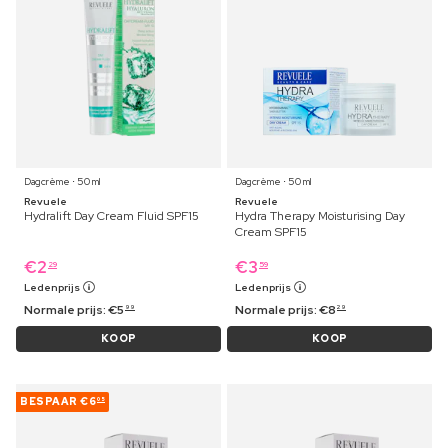
Dagcrème ⋅ 50 ml
Dagcrème ⋅ 50 ml
Revuele
Revuele
Hydralift Day Cream Fluid SPF15
Hydra Therapy Moisturising Day
Cream SPF15
€
2
€
3
29
59
Ledenprijs
Ledenprijs
Normale prijs:
€
5
Normale prijs:
€
8
99
29
KOOP
KOOP
BESPAAR
€6
05