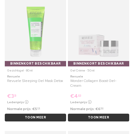
BINNENKORT BESCHIKBAAR
BINNENKORT BESCHIKBAAR
Gezichtsgel ⋅ 80 ml
Gel Crème ⋅ 50 ml
Revuele
Revuele
Revuele Sleeping Gel Mask Detox
Wonder Collagen Boost Gel-
Cream
€
3
€
4
19
89
Ledenprijs
Ledenprijs
Normale prijs:
€
5
Normale prijs:
€
6
79
59
TOON MEER
TOON MEER