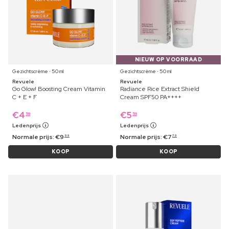
NIEUW OP VOORRAAD
Gezichtscrème ⋅ 50 ml
Gezichtscrème ⋅ 50 ml
Revuele
Revuele
Go Glow! Boosting Cream Vitamin
Radiance Rice Extract Shield
C + E + F
Cream SPF50 PA++++
€
4
€
5
59
59
Ledenprijs
Ledenprijs
Normale prijs:
€
9
Normale prijs:
€
7
99
79
KOOP
KOOP