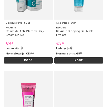
Gezichtscrème ⋅ 50 ml
Gezichtsgel ⋅ 80 ml
Revuele
Revuele
Ceramide Anti-Blemish Daily
Revuele Sleeping Gel Mask
Cream SPF50
Hydrate
€
4
€
3
19
39
Ledenprijs
Ledenprijs
Normale prijs:
€
10
Normale prijs:
€
5
99
79
KOOP
KOOP