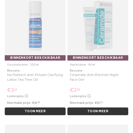
BINNENKORT BESCHIKBAAR
BINNENKORT BESCHIKBAAR
Gezichtscrème ⋅ 200 ml
Nachtcrème ⋅ 40 ml
Revuele
Revuele
No Problem Anti-Pimple Clarifying
Ceramide Anti-Blemish Night
Lotion Tea Tree Oil
Face Gel
€
3
€
2
29
89
Ledenprijs
Ledenprijs
Normale prijs:
€
6
Normale prijs:
€
6
09
79
TOON MEER
TOON MEER