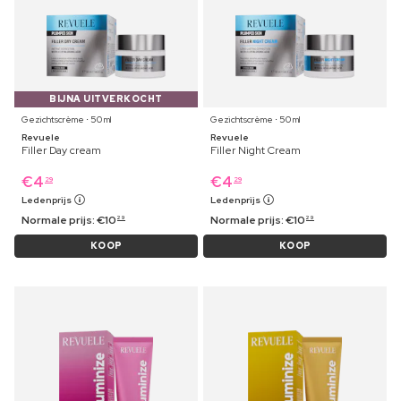
BIJNA UITVERKOCHT
Gezichtscrème ⋅ 50 ml
Gezichtscrème ⋅ 50 ml
Revuele
Revuele
Filler Day cream
Filler Night Cream
€
4
€
4
29
29
Ledenprijs
Ledenprijs
Normale prijs:
€
10
Normale prijs:
€
10
29
29
KOOP
KOOP