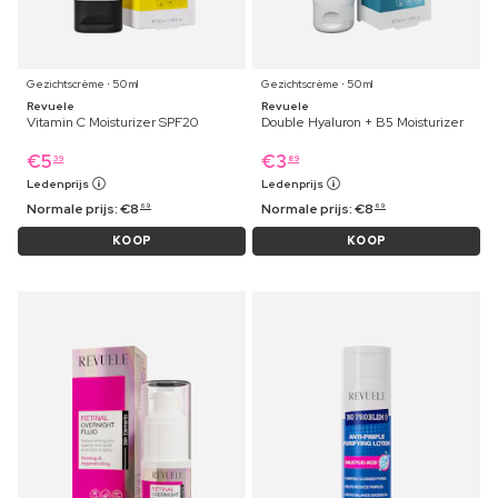
Gezichtscrème ⋅ 50 ml
Gezichtscrème ⋅ 50 ml
Revuele
Revuele
Vitamin C Moisturizer SPF20
Double Hyaluron + B5 Moisturizer
€
5
€
3
39
89
Ledenprijs
Ledenprijs
Normale prijs:
€
8
Normale prijs:
€
8
69
69
KOOP
KOOP