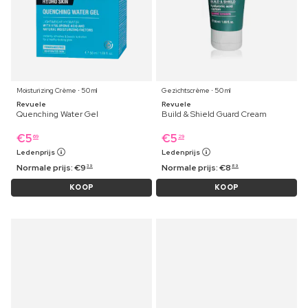
Moisturizing Crème ⋅ 50 ml
Gezichtscrème ⋅ 50 ml
Revuele
Revuele
Quenching Water Gel
Build & Shield Guard Cream
€
5
€
5
69
29
Ledenprijs
Ledenprijs
Normale prijs:
€
9
Normale prijs:
€
8
39
89
KOOP
KOOP