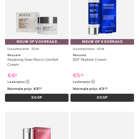
NIEUW OP VOORRAAD
NIEUW OP VOORRAAD
Gezichtscrème ⋅ 50 ml
Gezichtscrème ⋅ 50 ml
Revuele
Revuele
Repairing Snail Mucin Comfort
EGF Peptide Cream
Cream
€
6
€
5
19
29
Ledenprijs
Ledenprijs
Normale prijs:
€
8
Normale prijs:
€
9
59
49
KOOP
KOOP