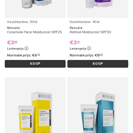
Gezichtscrème ⋅ 50 ml
Gezichtscrème ⋅ 40 ml
Revuele
Revuele
Ceramide Face Moisturizer SPF25
Retinol Moisturizer SPF30
€
3
€
3
09
79
Ledenprijs
Ledenprijs
Normale prijs:
€
6
Normale prijs:
€
8
79
39
KOOP
KOOP