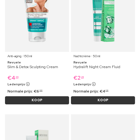
Anti-aging ⋅ 150 ml
Nachtcrème ⋅ 50 ml
Revuele
Revuele
Slim & Detox Sculpting Cream
Hydralift Night Cream Fluid
€
4
€
2
39
29
Ledenprijs
Ledenprijs
Normale prijs:
€
6
Normale prijs:
€
4
99
29
KOOP
KOOP