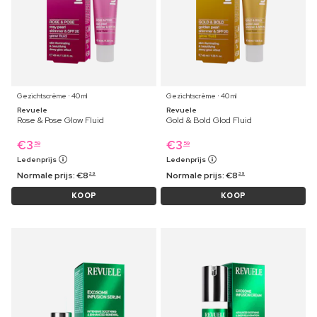
Gezichtscrème ⋅ 40 ml
Gezichtscrème ⋅ 40 ml
Revuele
Revuele
Rose & Pose Glow Fluid
Gold & Bold Glod Fluid
€
3
€
3
59
59
Ledenprijs
Ledenprijs
Normale prijs:
€
8
Normale prijs:
€
8
39
39
KOOP
KOOP