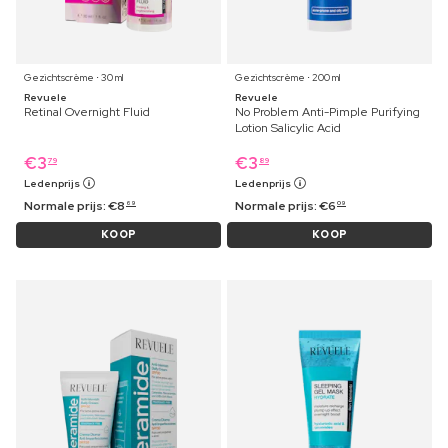
Gezichtscrème ⋅ 30 ml
Gezichtscrème ⋅ 200 ml
Revuele
Revuele
Retinal Overnight Fluid
No Problem Anti-Pimple Purifying
Lotion Salicylic Acid
€
3
€
3
79
89
Ledenprijs
Ledenprijs
Normale prijs:
€
8
Normale prijs:
€
6
69
09
KOOP
KOOP