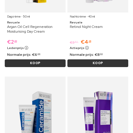
Dagcrème ⋅ 50 ml
Nachtcrème ⋅ 40 ml
Revuele
Revuele
Argan Oil Cell Regeneration
Retinol Night Cream
Moisturising Day Cream
€
2
€
4
49
26
€
3
89
Ledenprijs
Actieprijs
Normale prijs:
€
6
Normale prijs:
€
8
99
39
KOOP
KOOP