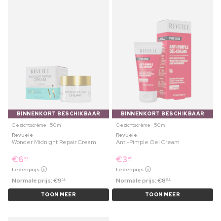
BINNENKORT BESCHIKBAAR
BINNENKORT BESCHIKBAAR
Gezichtscrème ⋅ 50 ml
Gezichtscrème ⋅ 50 ml
Revuele
Revuele
Wonder Midnight Repair Cream
Anti-Pimple Gel Cream
€
6
€
3
69
49
Ledenprijs
Ledenprijs
Normale prijs:
€
9
Normale prijs:
€
8
19
09
TOON MEER
TOON MEER