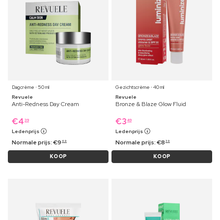
Dagcrème ⋅ 50 ml
Gezichtscrème ⋅ 40 ml
Revuele
Revuele
Anti-Redness Day Cream
Bronze & Blaze Glow Fluid
€
4
€
3
39
49
Ledenprijs
Ledenprijs
Normale prijs:
€
9
Normale prijs:
€
8
69
39
KOOP
KOOP