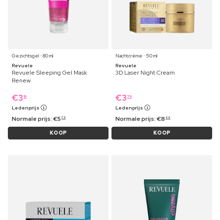
Gezichtsgel ⋅ 80 ml
Nachtcrème ⋅ 50 ml
Revuele
Revuele
Revuele Sleeping Gel Mask
3D Laser Night Cream
Renew
€
3
€
3
19
79
Ledenprijs
Ledenprijs
Normale prijs:
€
5
Normale prijs:
€
8
79
69
KOOP
KOOP