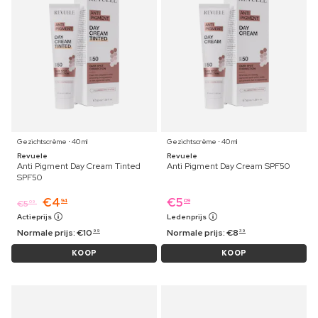
Gezichtscrème ⋅ 40 ml
Gezichtscrème ⋅ 40 ml
Revuele
Revuele
Anti Pigment Day Cream Tinted
Anti Pigment Day Cream SPF50
SPF50
€
4
€
5
94
09
€
5
09
Actieprijs
Ledenprijs
Normale prijs:
€
10
Normale prijs:
€
8
99
39
KOOP
KOOP