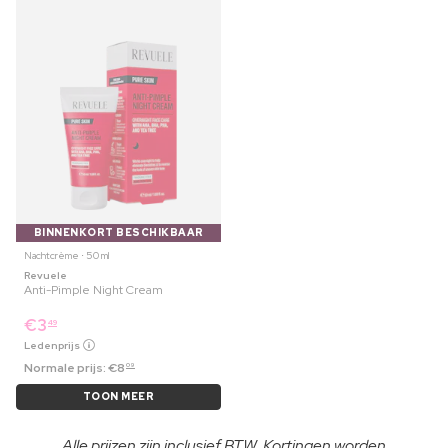
BINNENKORT BESCHIKBAAR
Nachtcrème ⋅ 50 ml
Revuele
Anti-Pimple Night Cream
€
3
49
Ledenprijs
Normale prijs:
€
8
09
TOON MEER
Alle prijzen zijn inclusief BTW. Kortingen worden