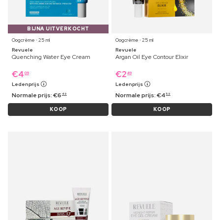
BIJNA UITVERKOCHT
Oogcrème ⋅ 25 ml
Oogcrème ⋅ 25 ml
Revuele
Revuele
Quenching Water Eye Cream
Argan Oil Eye Contour Elixir
€
4
€
2
09
49
Ledenprijs
Ledenprijs
Normale prijs:
€
6
Normale prijs:
€
4
49
59
KOOP
KOOP