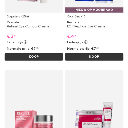
NIEUW OP VOORRAAD
Oogcrème ⋅ 25 ml
Oogcrème ⋅ 15 ml
Revuele
Revuele
Retinal Eye Contour Cream
EGF Peptide Eye Cream
€
3
€
4
19
19
Ledenprijs
Ledenprijs
Normale prijs:
€
7
Normale prijs:
€
7
09
49
KOOP
KOOP