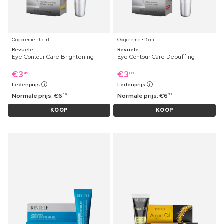
Oogcrème ⋅ 15 ml
Oogcrème ⋅ 15 ml
Revuele
Revuele
Eye Contour Care Brightening
Eye Contour Care Depuffing
€
3
€
3
49
09
Ledenprijs
Ledenprijs
Normale prijs:
€
6
Normale prijs:
€
6
39
39
KOOP
KOOP