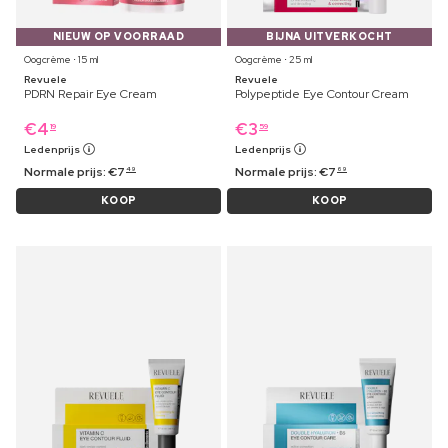
NIEUW OP VOORRAAD
BIJNA UITVERKOCHT
Oogcrème ⋅ 15 ml
Oogcrème ⋅ 25 ml
Revuele
Revuele
PDRN Repair Eye Cream
Polypeptide Eye Contour Cream
€
4
€
3
19
59
Ledenprijs
Ledenprijs
Normale prijs:
€
7
Normale prijs:
€
7
49
69
KOOP
KOOP