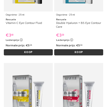
Oogcrème ⋅ 25 ml
Oogcrème ⋅ 25 ml
Revuele
Revuele
Vitamin C Eye Contour Fluid
Double Hyaluron + B5 Eye Contour
Care
€
3
€
3
69
59
Ledenprijs
Ledenprijs
Normale prijs:
€
5
Normale prijs:
€
5
79
79
KOOP
KOOP