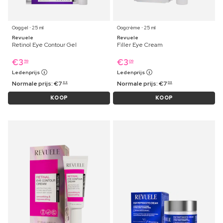
Ooggel ⋅ 25 ml
Oogcrème ⋅ 25 ml
Revuele
Revuele
Retinol Eye Contour Gel
Filler Eye Cream
€
3
€
3
59
09
Ledenprijs
Ledenprijs
Normale prijs:
€
7
Normale prijs:
€
7
69
09
KOOP
KOOP