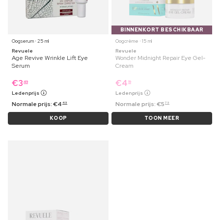
BINNENKORT BESCHIKBAAR
Oogserum ⋅ 25 ml
Oogcrème ⋅ 15 ml
Revuele
Revuele
Age Revive Wrinkle Lift Eye
Wonder Midnight Repair Eye Gel-
Serum
Cream
€
3
€
4
49
19
Ledenprijs
Ledenprijs
Normale prijs:
€
4
Normale prijs:
€
5
49
79
KOOP
TOON MEER