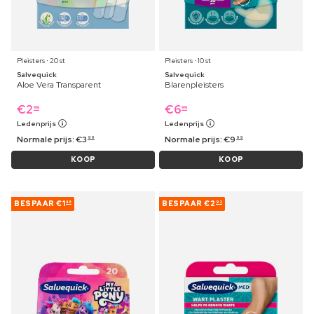
Pleisters ⋅ 20 st
Pleisters ⋅ 10 st
Salvequick
Salvequick
Aloe Vera Transparent
Blarenpleisters
€
2
€
6
99
99
Ledenprijs
Ledenprijs
Normale prijs:
€
3
Normale prijs:
€
9
99
99
KOOP
KOOP
BESPAAR
€1
BESPAAR
€2
48
92