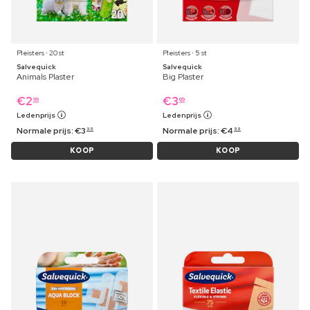
Pleisters ⋅ 20 st
Pleisters ⋅ 5 st
Salvequick
Salvequick
Animals Plaster
Big Plaster
€
2
€
3
99
69
Ledenprijs
Ledenprijs
Normale prijs:
€
3
Normale prijs:
€
4
99
99
KOOP
KOOP