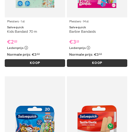
Pleisters ⋅ 1 st
Pleisters ⋅ 14 st
Salvequick
Salvequick
Kids Bandaid 70 m
Barbie Bandaids
€
2
€
3
89
39
Ledenprijs
Ledenprijs
Normale prijs:
€
3
Normale prijs:
€
3
99
99
KOOP
KOOP