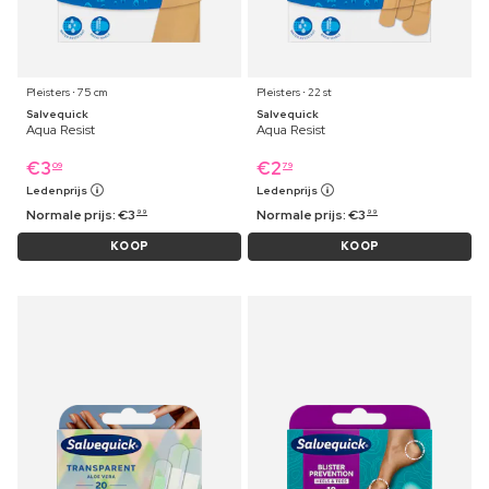
Pleisters ⋅ 75 cm
Pleisters ⋅ 22 st
Salvequick
Salvequick
Aqua Resist
Aqua Resist
€
3
€
2
09
79
Ledenprijs
Ledenprijs
Normale prijs:
€
3
Normale prijs:
€
3
99
99
KOOP
KOOP