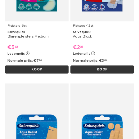
Pleisters ⋅ 6 st
Pleisters ⋅ 12 st
Salvequick
Salvequick
Blarenpleisters Medium
Aqua Block
€
5
€
2
49
99
Ledenprijs
Ledenprijs
Normale prijs:
€
7
Normale prijs:
€
3
49
99
KOOP
KOOP