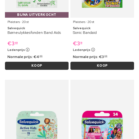
BIJNA UITVERKOCHT
Pleisters ⋅ 20 st
Pleisters ⋅ 20 st
Salvequick
Salvequick
Børneulykkesfonden Band Aids
Sonic Bandaid
€
3
€
3
49
19
Ledenprijs
Ledenprijs
Normale prijs:
€
4
Normale prijs:
€
3
99
99
KOOP
KOOP