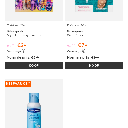
Pleisters ⋅ 20 st
Pleisters ⋅ 20 st
Salvequick
Salvequick
My Little Pony Plasters
Wart Plaster
€
2
€
7
51
07
€
2
€
7
59
29
Actieprijs
Actieprijs
Normale prijs:
€
3
Normale prijs:
€
9
99
99
KOOP
KOOP
BESPAAR
€3
58