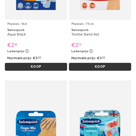
Pleisters ⋅ 16 st
Pleisters ⋅ 75 cm
Salvequick
Salvequick
Aqua Block
Textile Band Aid
€
2
€
2
99
79
Ledenprijs
Ledenprijs
Normale prijs:
€
3
Normale prijs:
€
3
99
99
KOOP
KOOP