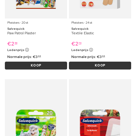
Pleisters ⋅ 20 st
Pleisters ⋅ 24 st
Salvequick
Salvequick
Paw Patrol Plaster
Textile Elastic
€
2
€
2
59
79
Ledenprijs
Ledenprijs
Normale prijs:
€
3
Normale prijs:
€
3
99
99
KOOP
KOOP