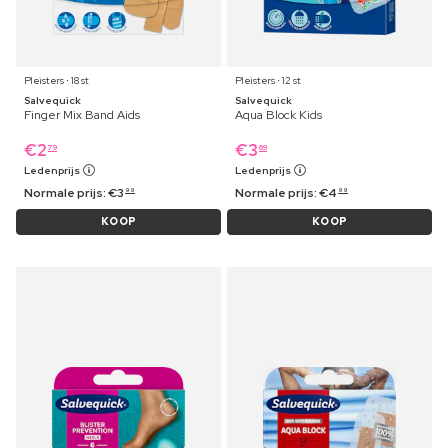
Pleisters ⋅ 18 st
Pleisters ⋅ 12 st
Salvequick
Salvequick
Finger Mix Band Aids
Aqua Block Kids
€
2
€
3
79
69
Ledenprijs
Ledenprijs
Normale prijs:
€
3
Normale prijs:
€
4
99
99
KOOP
KOOP