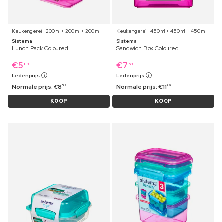
Keukengerei ⋅ 200 ml + 200 ml + 200 ml
Keukengerei ⋅ 450 ml + 450 ml + 450 ml
Sistema
Sistema
Lunch Pack Coloured
Sandwich Box Coloured
€
5
€
7
89
59
Ledenprijs
Ledenprijs
Normale prijs:
€
8
Normale prijs:
€
11
59
79
KOOP
KOOP