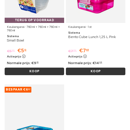
TERUG OP VOORRAAD
Keukengerei ⋅ 760 ml + 760 ml + 760 ml +
Keukengerei ⋅ 1 st
760 ml
Sistema
Sistema
Bento Cube Lunch 1,25 L Pink
Small Bowl
€
5
€
7
13
65
€
5
€
7
29
89
Actieprijs
Actieprijs
Normale prijs:
€
9
Normale prijs:
€
14
19
99
KOOP
KOOP
BESPAAR
€6
23