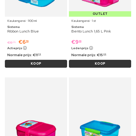
OUTLET
Keukengerei ⋅ 1100 ml
Keukengerei ⋅ 1 st
Sistema
Sistema
Ribbon Lunch Blue
Bento Lunch 1,65 L Pink
€
6
€
9
59
99
€
6
79
Actieprijs
Ledenprijs
Normale prijs:
€
11
Normale prijs:
€
15
79
99
KOOP
KOOP