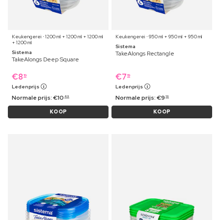
Keukengerei ⋅ 1200 ml + 1200 ml + 1200 ml
Keukengerei ⋅ 950 ml + 950 ml + 950 ml
+ 1200 ml
Sistema
Sistema
TakeAlongs Rectangle
TakeAlongs Deep Square
€
8
€
7
19
19
Ledenprijs
Ledenprijs
Normale prijs:
€
10
Normale prijs:
€
9
49
19
KOOP
KOOP