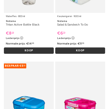
Waterfles ⋅ 800 ml
Keukengerei ⋅ 1630 ml
Sistema
Sistema
Tritan Active Bottle Black
Salad & Sandwich To Go
€
8
€
6
29
79
Ledenprijs
Ledenprijs
Normale prijs:
€
14
Normale prijs:
€
11
39
79
KOOP
KOOP
BESPAAR
€5
20