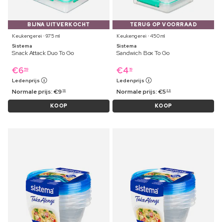
BIJNA UITVERKOCHT
TERUG OP VOORRAAD
Keukengerei ⋅ 975 ml
Keukengerei ⋅ 450 ml
Sistema
Sistema
Snack Attack Duo To Go
Sandwich Box To Go
€
6
€
4
59
19
Ledenprijs
Ledenprijs
Normale prijs:
€
9
Normale prijs:
€
5
19
29
KOOP
KOOP