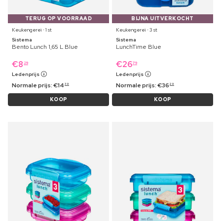
TERUG OP VOORRAAD
BIJNA UITVERKOCHT
Keukengerei ⋅ 1 st
Keukengerei ⋅ 3 st
Sistema
Sistema
Bento Lunch 1,65 L Blue
LunchTime Blue
€
8
€
26
29
79
Ledenprijs
Ledenprijs
Normale prijs:
€
14
Normale prijs:
€
36
39
29
KOOP
KOOP