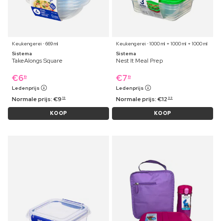
Keukengerei ⋅ 669 ml
Keukengerei ⋅ 1000 ml + 1000 ml + 1000 ml
Sistema
Sistema
TakeAlongs Square
Nest It Meal Prep
€
6
€
7
19
19
Ledenprijs
Ledenprijs
Normale prijs:
€
9
Normale prijs:
€
12
19
99
KOOP
KOOP