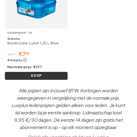
Keukengerei ⋅ 1 st
Sistema
Bento Cube Lunch 1,25 L Blue
€
7
36
€
7
59
Actieprijs
Normale prijs:
€
13
59
KOOP
Alle prijzen zijn inclusief BTW. Kortingen worden
weergegeven in vergelijking met de normale prijs.
Luxplus ledenprijzen gelden alleen voor leden. Je kunt
lid worden bij je eerste aankoop. Lidmaatschap kost
9,95 €/30 dagen. De eerste 14 dagen zijn gratis het
abonnement is op - op elk moment opzegbaar.