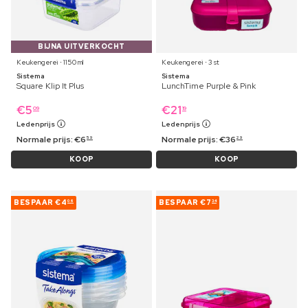
BIJNA UITVERKOCHT
Keukengerei ⋅ 1150 ml
Keukengerei ⋅ 3 st
Sistema
Sistema
Square Klip It Plus
LunchTime Purple & Pink
€
5
€
21
09
19
Ledenprijs
Ledenprijs
Normale prijs:
€
6
Normale prijs:
€
36
59
29
KOOP
KOOP
BESPAAR
€4
BESPAAR
€7
06
34