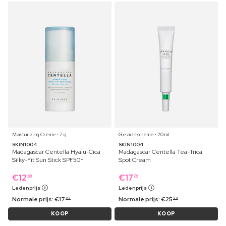
Moisturizing Crème ⋅ 7 g
Gezichtscrème ⋅ 20 ml
SKIN1004
SKIN1004
Madagascar Centella Hyalu-Cica
Madagascar Centella Tea-Trica
Silky-Fit Sun Stick SPF50+
Spot Cream
€
12
€
17
59
79
Ledenprijs
Ledenprijs
Normale prijs:
€
17
Normale prijs:
€
25
99
99
KOOP
KOOP