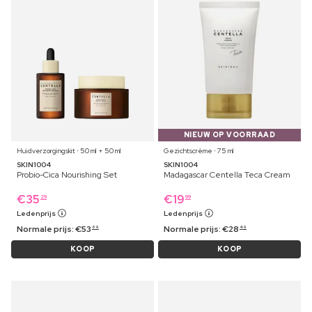
NIEUW OP VOORRAAD
Huidverzorgingskit ⋅ 50 ml + 50 ml
Gezichtscrème ⋅ 75 ml
SKIN1004
SKIN1004
Probio-Cica Nourishing Set
Madagascar Centella Teca Cream
€
35
€
19
29
99
Ledenprijs
Ledenprijs
Normale prijs:
€
53
Normale prijs:
€
28
69
49
KOOP
KOOP