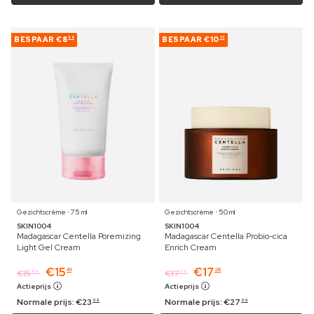
BESPAAR
€8
BESPAAR
€10
58
73
Gezichtscrème ⋅ 75 ml
Gezichtscrème ⋅ 50 ml
SKIN1004
SKIN1004
Madagascar Centella Poremizing
Madagascar Centella Probio-cica
Light Gel Cream
Enrich Cream
€
15
€
17
41
26
€
15
€
17
89
79
Actieprijs
Actieprijs
Normale prijs:
€
23
Normale prijs:
€
27
99
99