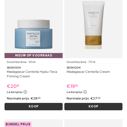
NIEUW OP VOORRAAD
Gezichtscrème ⋅ 50 ml
Gezichtscrème ⋅ 75 ml
SKIN1004
SKIN1004
Madagascar Centella Hyalu-Teca
Madagascar Centella Cream
Firming Cream
€
20
€
19
99
69
Ledenprijs
Ledenprijs
Normale prijs:
€
28
Normale prijs:
€
27
49
99
KOOP
KOOP
BUNDEL PRIJS