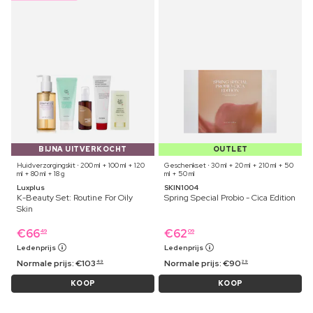
BIJNA UITVERKOCHT
OUTLET
Huidverzorgingskit ⋅ 200 ml + 100 ml + 120
Geschenkset ⋅ 30 ml + 20 ml + 210 ml + 50
ml + 80 ml + 18 g
ml + 50 ml
Luxplus
SKIN1004
K-Beauty Set: Routine For Oily
Spring Special Probio - Cica Edition
Skin
€
66
€
62
49
09
Ledenprijs
Ledenprijs
Normale prijs:
€
103
Normale prijs:
€
90
49
29
KOOP
KOOP