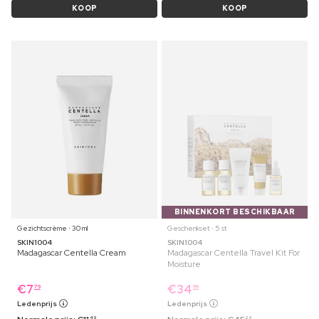
KOOP
KOOP
BINNENKORT BESCHIKBAAR
Gezichtscrème ⋅ 30 ml
Geschenkset ⋅ 5 st
SKIN1004
SKIN1004
Madagascar Centella Cream
Madagascar Centella Travel Kit For
Moisture
€
7
€
34
79
99
Ledenprijs
Ledenprijs
49
29