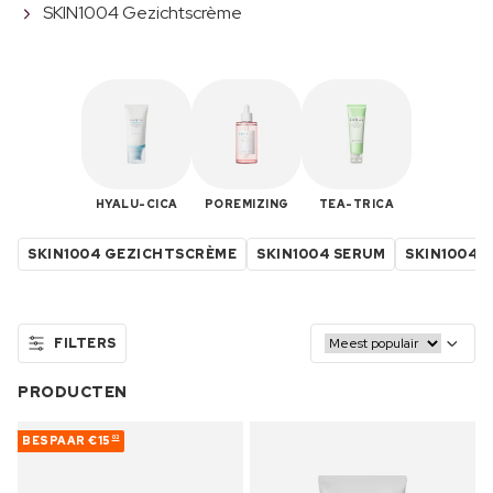
SKIN1004 Gezichtscrème
HYALU-CICA
POREMIZING
TEA-TRICA
SKIN1004 GEZICHTSCRÈME
SKIN1004 SERUM
SKIN1004 
FILTERS
PRODUCTEN
BESPAAR
€15
03