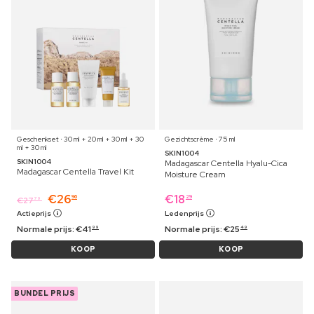
Geschenkset ⋅ 30 ml + 20 ml + 30 ml + 30
Gezichtscrème ⋅ 75 ml
ml + 30 ml
SKIN1004
SKIN1004
Madagascar Centella Hyalu-Cica
Madagascar Centella Travel Kit
Moisture Cream
€
26
€
18
96
29
€
27
79
Actieprijs
Ledenprijs
Normale prijs:
€
41
Normale prijs:
€
25
99
49
KOOP
KOOP
BUNDEL PRIJS