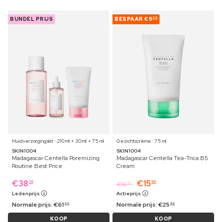
BUNDEL PRIJS
BESPAAR
€9
59
Huidverzorgingskit ⋅ 210 ml + 30 ml + 75 ml
Gezichtscrème ⋅ 75 ml
SKIN1004
SKIN1004
Madagascar Centella Poremizing
Madagascar Centella Tea-Trica B5
Routine Best Price
Cream
€
38
€
15
29
90
€
16
39
Ledenprijs
Actieprijs
Normale prijs:
€
61
Normale prijs:
€
25
69
49
KOOP
KOOP