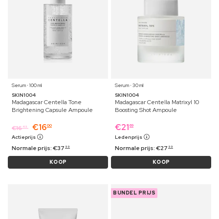
Serum ⋅ 100 ml
Serum ⋅ 30 ml
SKIN1004
SKIN1004
Madagascar Centella Tone
Madagascar Centella Matrixyl 10
Brightening Capsule Ampoule
Boosting Shot Ampoule
€
16
€
21
00
69
€
16
49
Actieprijs
Ledenprijs
Normale prijs:
€
37
Normale prijs:
€
27
99
99
KOOP
KOOP
BUNDEL PRIJS