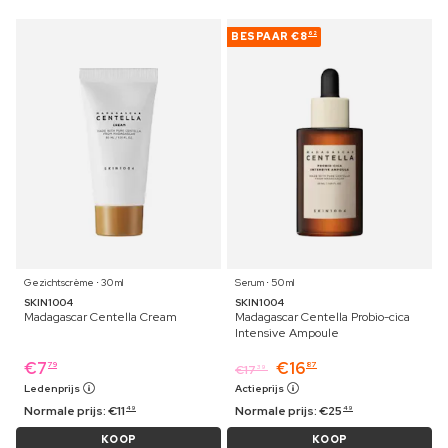
BESPAAR
€8
62
Gezichtscrème ⋅ 30 ml
Serum ⋅ 50 ml
SKIN1004
SKIN1004
Madagascar Centella Cream
Madagascar Centella Probio-cica
Intensive Ampoule
€
7
€
16
79
87
€
17
39
Ledenprijs
Actieprijs
Normale prijs:
€
11
Normale prijs:
€
25
49
49
KOOP
KOOP