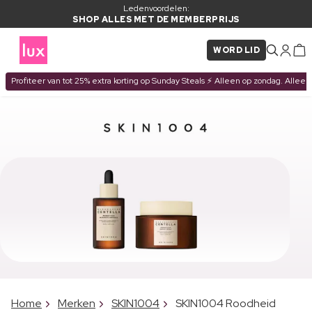
Ledenvoordelen:
SHOP ALLES MET DE MEMBERPRIJS
WORD LID
Profiteer van tot 25% extra korting op Sunday Steals ⚡ Alleen op zondag. Alleen
Home
Merken
SKIN1004
SKIN1004 Roodheid