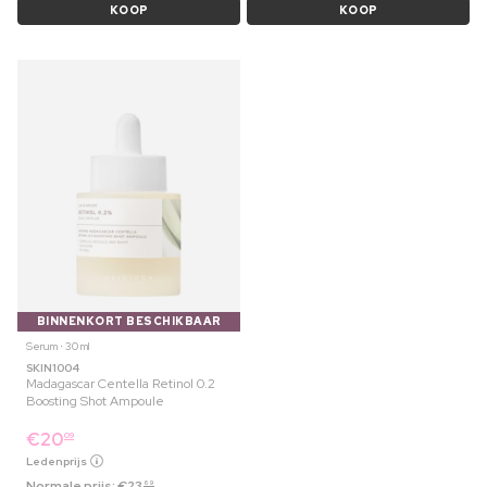
KOOP
KOOP
BINNENKORT BESCHIKBAAR
Serum ⋅ 30 ml
SKIN1004
Madagascar Centella Retinol 0.2
Boosting Shot Ampoule
€
20
09
Ledenprijs
Normale prijs:
€
23
69