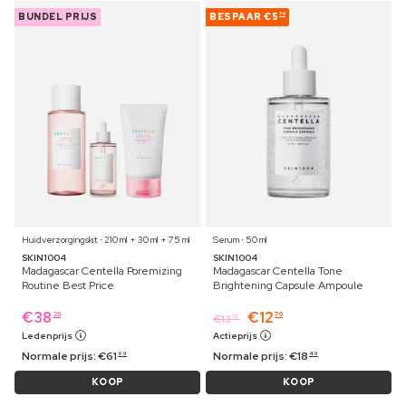
BUNDEL PRIJS
BESPAAR
€5
70
Huidverzorgingskit ⋅ 210 ml + 30 ml + 75 ml
Serum ⋅ 50 ml
SKIN1004
SKIN1004
Madagascar Centella Poremizing
Madagascar Centella Tone
Routine Best Price
Brightening Capsule Ampoule
€
38
€
12
29
79
€
13
19
Ledenprijs
Actieprijs
Normale prijs:
€
61
Normale prijs:
€
18
69
49
KOOP
KOOP