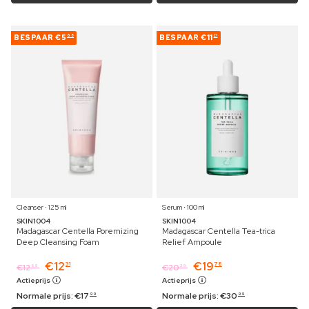
BESPAAR
€5
BESPAAR
€11
68
21
Cleanser ⋅ 125 ml
Serum ⋅ 100 ml
SKIN1004
SKIN1004
Madagascar Centella Poremizing
Madagascar Centella Tea-trica
Deep Cleansing Foam
Relief Ampoule
€
12
€
19
31
78
€
12
€
20
69
39
Actieprijs
Actieprijs
Normale prijs:
€
17
Normale prijs:
€
30
99
99