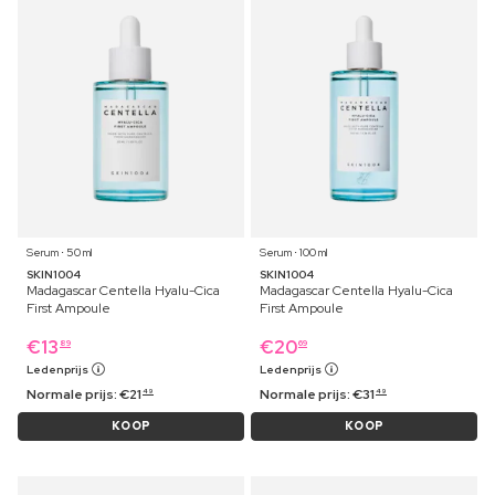
Serum ⋅ 50 ml
Serum ⋅ 100 ml
SKIN1004
SKIN1004
Madagascar Centella Hyalu-Cica
Madagascar Centella Hyalu-Cica
First Ampoule
First Ampoule
€
13
€
20
89
69
Ledenprijs
Ledenprijs
Normale prijs:
€
21
Normale prijs:
€
31
49
49
KOOP
KOOP