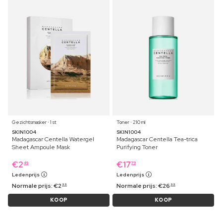
Gezichtsmasker ⋅ 1 st
Toner ⋅ 210 ml
SKIN1004
SKIN1004
Madagascar Centella Watergel
Madagascar Centella Tea-trica
Sheet Ampoule Mask
Purifying Toner
€
2
€
17
49
79
Ledenprijs
Ledenprijs
Normale prijs:
€
2
Normale prijs:
€
26
99
99
KOOP
KOOP