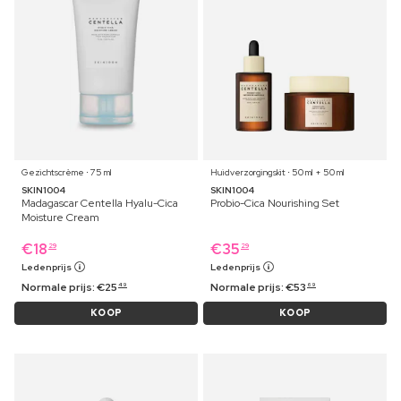
Gezichtscrème ⋅ 75 ml
Huidverzorgingskit ⋅ 50 ml + 50 ml
SKIN1004
SKIN1004
Madagascar Centella Hyalu-Cica
Probio-Cica Nourishing Set
Moisture Cream
€
18
€
35
29
29
Ledenprijs
Ledenprijs
Normale prijs:
€
25
Normale prijs:
€
53
49
69
KOOP
KOOP