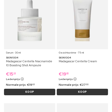
Serum ⋅ 30 ml
Gezichtscrème ⋅ 75 ml
SKIN1004
SKIN1004
Madagascar Centella Niacinamide
Madagascar Centella Cream
10 Boosting Shot Ampoule
€
15
€
19
39
69
Ledenprijs
Ledenprijs
Normale prijs:
€
19
Normale prijs:
€
27
29
99
KOOP
KOOP