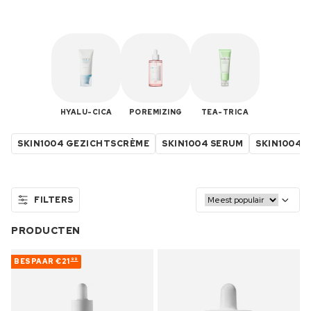
HYALU-CICA
POREMIZING
TEA-TRICA
SKIN1004 GEZICHTSCRÈME
SKIN1004 SERUM
SKIN1004 
FILTERS
PRODUCTEN
BESPAAR
€21
99