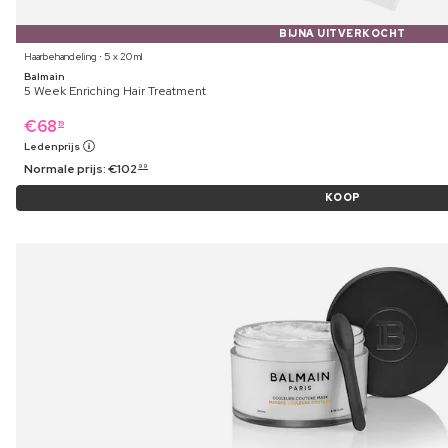
BIJNA UITVERKOCHT
Haarbehandeling ⋅ 5 x 20 ml
Balmain
5 Week Enriching Hair Treatment
€
68
19
Ledenprijs
Normale prijs:
€
102
99
KOOP