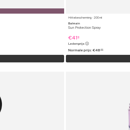
Hittebescherming ⋅ 200 ml
Balmain
Sun Protection Spray
€
41
19
Ledenprijs
Normale prijs:
€
48
49