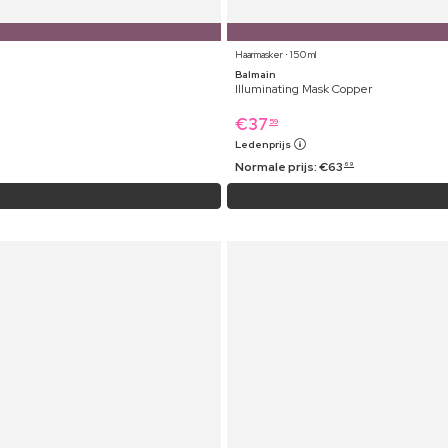
Haarmasker ⋅ 150 ml
Balmain
Illuminating Mask Copper
€
37
59
Ledenprijs
Normale prijs:
€
63
69