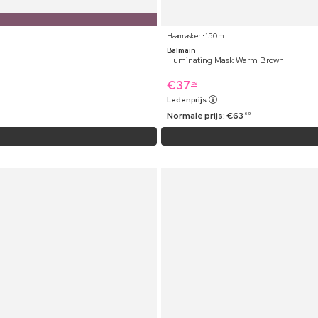
Haarmasker ⋅ 150 ml
Balmain
Illuminating Mask Warm Brown
€
37
59
Ledenprijs
Normale prijs:
€
63
69