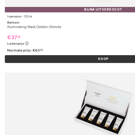
BIJNA UITVERKOCHT
Haarmasker ⋅ 150 ml
Balmain
Illuminating Mask Golden Blonde
€
37
59
Ledenprijs
Normale prijs:
€
63
69
KOOP