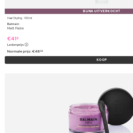
BIJNA UITVERKOCHT
Haar Styling ⋅ 100 ml
Balmain
Matt Paste
€
41
19
Ledenprijs
Normale prijs:
€
48
49
KOOP