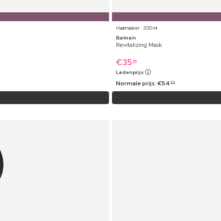
Haarmasker ⋅ 200 ml
Balmain
Revitalizing Mask
€
35
99
Ledenprijs
Normale prijs:
€
54
99