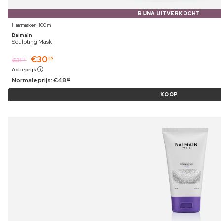
BIJNA UITVERKOCHT
Haarmasker ⋅ 100 ml
Balmain
Sculpting Mask
€
30
25
€
31
19
Actieprijs
Normale prijs:
€
48
19
KOOP