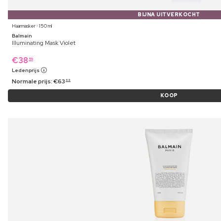
BIJNA UITVERKOCHT
Haarmasker ⋅ 150 ml
Balmain
Illuminating Mask Violet
€
38
59
Ledenprijs
Normale prijs:
€
63
69
KOOP