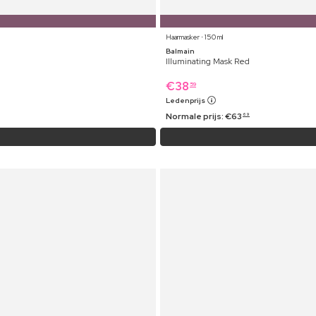
Haarmasker ⋅ 150 ml
Balmain
Illuminating Mask Red
€
38
59
Ledenprijs
Normale prijs:
€
63
69