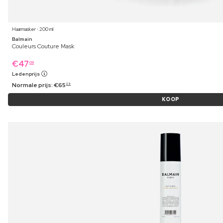
Haarmasker ⋅ 200 ml
Balmain
Couleurs Couture Mask
€
47
09
Ledenprijs
Normale prijs:
€
65
29
KOOP