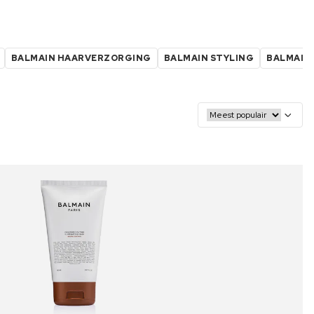
BALMAIN HAARVERZORGING
BALMAIN STYLING
BALMAIN