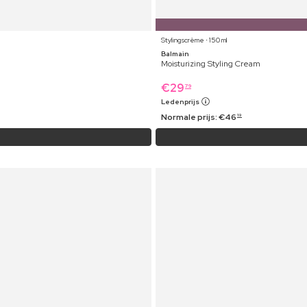
Stylingscrème ⋅ 150 ml
Balmain
Moisturizing Styling Cream
€
29
79
Ledenprijs
Normale prijs:
€
46
19