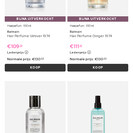
BIJNA UITVERKOCHT
BIJNA UITVERKOCHT
Haarparfum ⋅ 100 ml
Haarparfum ⋅ 100 ml
Balmain
Balmain
Hair Perfume Vetiver 1974
Hair Perfume Ginger 1974
€
109
€
111
29
29
Ledenprijs
Ledenprijs
Normale prijs:
€
130
Normale prijs:
€
130
99
99
KOOP
KOOP