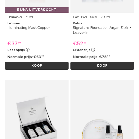
BIJNA UITVERKOCHT
Haarmasker ⋅ 150 ml
Haar Elixer ⋅ 100 ml + 200 ml
Balmain
Balmain
Illuminating Mask Copper
Signature Foundation Argan Elixir +
Leave-In
€
37
€
52
59
59
Ledenprijs
Ledenprijs
Normale prijs:
€
63
Normale prijs:
€
78
69
69
KOOP
KOOP