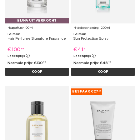
BIJNA UITVERKOCHT
Haarparfum ⋅ 100 ml
Hittebescherming ⋅ 200 ml
Balmain
Balmain
Hair Perfume Signature Fragrance
Sun Protection Spray
€
100
€
41
89
19
Ledenprijs
Ledenprijs
Normale prijs:
€
130
Normale prijs:
€
48
99
49
KOOP
KOOP
BESPAAR
€27
23