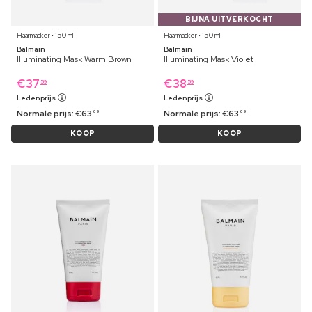
BIJNA UITVERKOCHT
Haarmasker ⋅ 150 ml
Haarmasker ⋅ 150 ml
Balmain
Balmain
Illuminating Mask Warm Brown
Illuminating Mask Violet
€
37
€
38
59
59
Ledenprijs
Ledenprijs
Normale prijs:
€
63
Normale prijs:
€
63
69
69
KOOP
KOOP