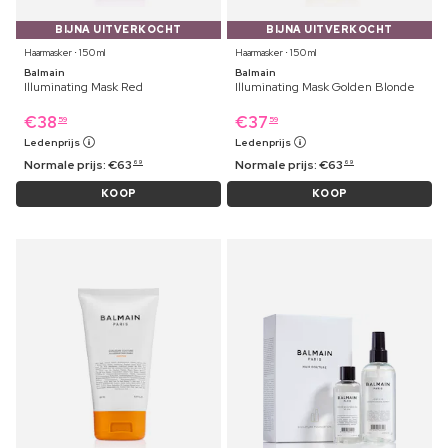
BIJNA UITVERKOCHT
BIJNA UITVERKOCHT
Haarmasker ⋅ 150 ml
Haarmasker ⋅ 150 ml
Balmain
Balmain
Illuminating Mask Red
Illuminating Mask Golden Blonde
€
38
€
37
59
59
Ledenprijs
Ledenprijs
Normale prijs:
€
63
Normale prijs:
€
63
69
69
KOOP
KOOP