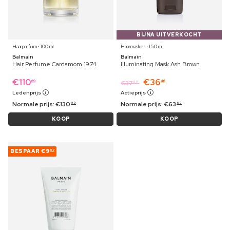
BIJNA UITVERKOCHT
Haarparfum ⋅ 100 ml
Haarmasker ⋅ 150 ml
Balmain
Balmain
Hair Perfume Cardamom 1974
Illuminating Mask Ash Brown
€
110
€
36
69
46
€
37
59
Ledenprijs
Actieprijs
Normale prijs:
€
130
Normale prijs:
€
63
99
69
KOOP
KOOP
BESPAAR
€9
97