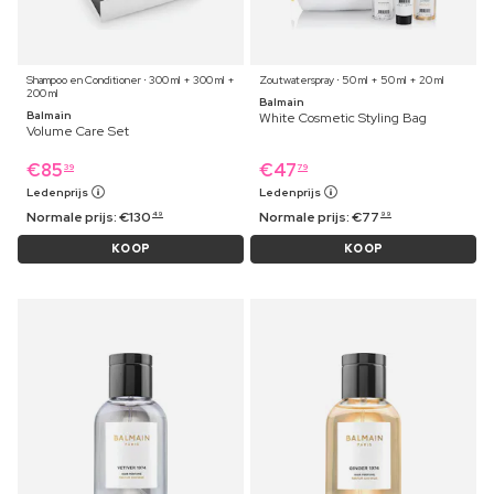
Shampoo en Conditioner ⋅ 300 ml + 300 ml +
Zoutwaterspray ⋅ 50 ml + 50 ml + 20 ml
200 ml
Balmain
Balmain
White Cosmetic Styling Bag
Volume Care Set
€
85
€
47
39
79
Ledenprijs
Ledenprijs
Normale prijs:
€
130
Normale prijs:
€
77
49
99
KOOP
KOOP