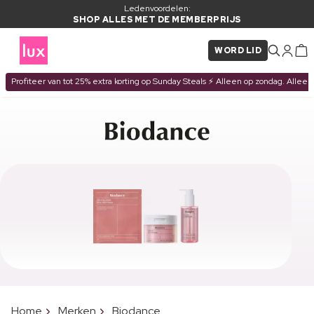
Ledenvoordelen:
SHOP ALLES MET DE MEMBERPRIJS
WORD LID
Profiteer van tot 25% extra korting op Sunday Steals ⚡ Alleen op zondag. Alleen
Home
Merken
Biodance