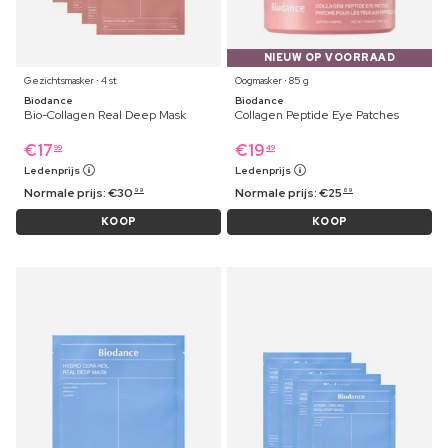
NIEUW OP VOORRAAD
Gezichtsmasker ⋅ 4 st
Oogmasker ⋅ 85 g
Biodance
Biodance
Bio-Collagen Real Deep Mask
Collagen Peptide Eye Patches
€
17
€
19
99
49
Ledenprijs
Ledenprijs
Normale prijs:
€
30
Normale prijs:
€
25
99
69
KOOP
KOOP