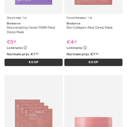
Sheet mask ⋅ 1 st
Gezichtsmasker ⋅ 1 st
Biodance
Biodance
Rejuvenating Caviar PDRN Real
Bio-Collagen Real Deep Mask
Deep Mask
€
5
€
4
99
29
Ledenprijs
Ledenprijs
Normale prijs:
€
7
Normale prijs:
€
7
99
99
KOOP
KOOP