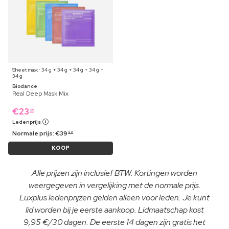
Sheet mask ⋅ 34 g + 34 g + 34 g + 34 g +
34 g
Biodance
Real Deep Mask Mix
€
23
29
Ledenprijs
Normale prijs:
€
39
99
KOOP
Alle prijzen zijn inclusief BTW. Kortingen worden
weergegeven in vergelijking met de normale prijs.
Luxplus ledenprijzen gelden alleen voor leden. Je kunt
lid worden bij je eerste aankoop. Lidmaatschap kost
9,95 €/30 dagen. De eerste 14 dagen zijn gratis het