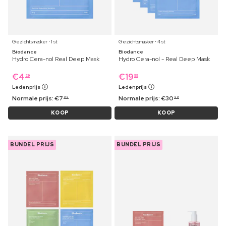
Gezichtsmasker ⋅ 1 st
Gezichtsmasker ⋅ 4 st
Biodance
Biodance
Hydro Cera-nol Real Deep Mask
Hydro Cera-nol - Real Deep Mask
€
4
€
19
29
99
Ledenprijs
Ledenprijs
Normale prijs:
€
7
Normale prijs:
€
30
99
99
KOOP
KOOP
BUNDEL PRIJS
BUNDEL PRIJS