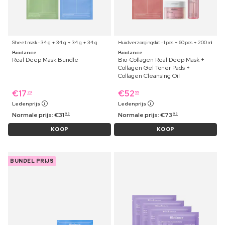
Sheet mask ⋅ 34 g + 34 g + 34 g + 34 g
Huidverzorgingskit ⋅ 1 pcs + 60 pcs + 200 ml
Biodance
Biodance
Real Deep Mask Bundle
Bio-Collagen Real Deep Mask +
Collagen Gel Toner Pads +
Collagen Cleansing Oil
€
17
€
52
29
99
Ledenprijs
Ledenprijs
Normale prijs:
€
31
Normale prijs:
€
73
99
99
KOOP
KOOP
BUNDEL PRIJS