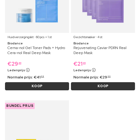
Huidverzorgingskit ⋅ 60 pcs + 1 st
Gezichtsmasker ⋅ 4 st
Biodance
Biodance
Cerna-nol Gel Toner Pads + Hydro
Rejuvenating Caviar PDRN Real
Cera-nol Real Deep Mask
Deep Mask
€
29
€
21
49
49
Ledenprijs
Ledenprijs
Normale prijs:
€
41
Normale prijs:
€
29
69
99
KOOP
KOOP
BUNDEL PRIJS