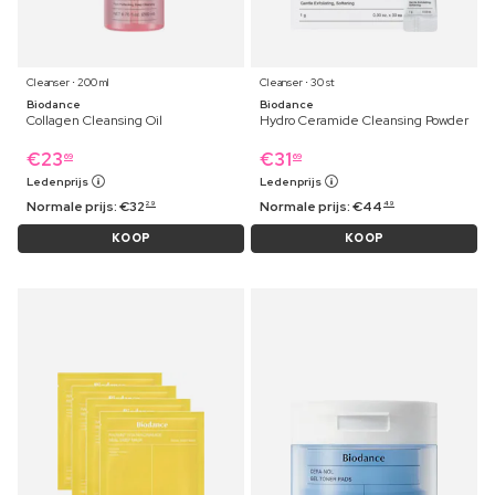
Cleanser ⋅ 200 ml
Cleanser ⋅ 30 st
Biodance
Biodance
Collagen Cleansing Oil
Hydro Ceramide Cleansing Powder
€
23
€
31
69
69
Ledenprijs
Ledenprijs
Normale prijs:
€
32
Normale prijs:
€
44
29
49
KOOP
KOOP