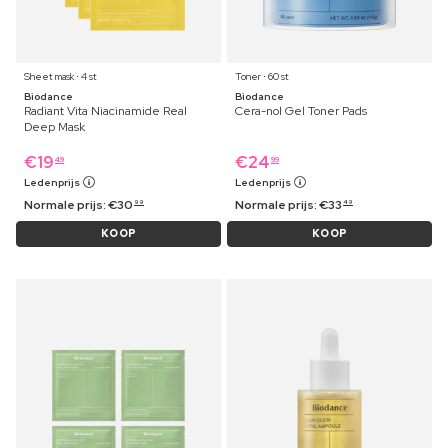
Sheet mask ⋅ 4 st
Toner ⋅ 60 st
Biodance
Biodance
Radiant Vita Niacinamide Real
Cera-nol Gel Toner Pads
Deep Mask
€
19
€
24
49
99
Ledenprijs
Ledenprijs
Normale prijs:
€
30
Normale prijs:
€
33
99
49
KOOP
KOOP