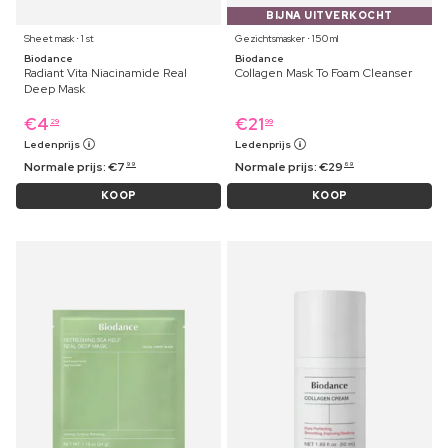
BIJNA UITVERKOCHT
Sheet mask ⋅ 1 st
Gezichtsmasker ⋅ 150 ml
Biodance
Biodance
Radiant Vita Niacinamide Real
Collagen Mask To Foam Cleanser
Deep Mask
€
4
€
21
29
99
Ledenprijs
Ledenprijs
Normale prijs:
€
7
Normale prijs:
€
29
99
69
KOOP
KOOP