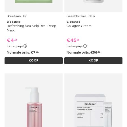
Sheet mask ⋅ 1 st
Gezichtscrème ⋅ 50 ml
Biodance
Biodance
Refreshing Sea Kelp Real Deep
Collagen Cream
Mask
€
4
€
45
29
69
Ledenprijs
Ledenprijs
Normale prijs:
€
7
Normale prijs:
€
56
99
99
KOOP
KOOP