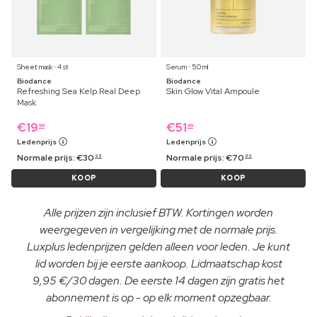
Sheet mask ⋅ 4 st
Serum ⋅ 50 ml
Biodance
Biodance
Refreshing Sea Kelp Real Deep
Skin Glow Vital Ampoule
Mask
€
19
€
51
99
99
Ledenprijs
Ledenprijs
Normale prijs:
€
30
Normale prijs:
€
70
99
99
KOOP
KOOP
Alle prijzen zijn inclusief BTW. Kortingen worden
weergegeven in vergelijking met de normale prijs.
Luxplus ledenprijzen gelden alleen voor leden. Je kunt
lid worden bij je eerste aankoop. Lidmaatschap kost
9,95 €/30 dagen. De eerste 14 dagen zijn gratis het
abonnement is op - op elk moment opzegbaar.