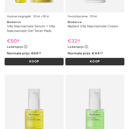
Huidverzorgingskit ⋅ 30 ml + 60 st
Gezichtscrème ⋅ 50 ml
Biodance
Biodance
Vita Niacinamide Serum + Vita
Radiant Vita Niacinamide Cream
Niacinamide Gel Toner Pads
€
50
€
32
99
99
Ledenprijs
Ledenprijs
Normale prijs:
€
69
Normale prijs:
€
44
29
69
KOOP
KOOP