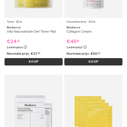
Toner ⋅ 60 st
Gezichtscrème ⋅ 50 ml
Biodance
Biodance
Vita Niacinamide Gel Toner Pad
Collagen Cream
€
24
€
45
29
69
Ledenprijs
Ledenprijs
Normale prijs:
€
32
Normale prijs:
€
56
99
99
KOOP
KOOP