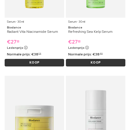
Serum ⋅ 30 ml
Serum ⋅ 30 ml
Biodance
Biodance
Radiant Vita Niacinamide Serum
Refreshing Sea Kelp Serum
€
27
€
27
99
69
Ledenprijs
Ledenprijs
Normale prijs:
€
38
Normale prijs:
€
38
29
49
KOOP
KOOP