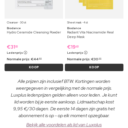
Cleanser ⋅ 30 st
Sheet mask ⋅ 4 st
Biodance
Biodance
Hydro Ceramide Cleansing Powder
Radiant Vita Niacinamide Real
Deep Mask
€
31
€
19
69
49
Ledenprijs
Ledenprijs
Normale prijs:
€
44
Normale prijs:
€
30
49
99
KOOP
KOOP
Alle prijzen zijn inclusief BTW. Kortingen worden
weergegeven in vergelijking met de normale prijs.
Luxplus ledenprijzen gelden alleen voor leden. Je kunt
lid worden bij je eerste aankoop. Lidmaatschap kost
9,95 €/30 dagen. De eerste 14 dagen zijn gratis het
abonnement is op - op elk moment opzegbaar.
Bekijk alle voordelen als lid van Luxplus