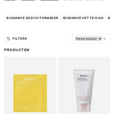
BIODANCE GEZICHTSMASKER
BIODANCE VETTE HUID
BI
FILTERS
PRODUCTEN