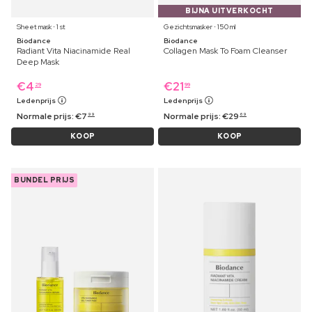
BIJNA UITVERKOCHT
Sheet mask ⋅ 1 st
Gezichtsmasker ⋅ 150 ml
Biodance
Biodance
Radiant Vita Niacinamide Real
Collagen Mask To Foam Cleanser
Deep Mask
€
4
€
21
29
99
Ledenprijs
Ledenprijs
Normale prijs:
€
7
Normale prijs:
€
29
99
69
KOOP
KOOP
BUNDEL PRIJS