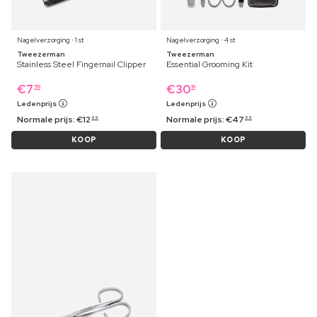
Nagelverzorging ⋅ 1 st
Nagelverzorging ⋅ 4 st
Tweezerman
Tweezerman
Stainless Steel Fingernail Clipper
Essential Grooming Kit
€
7
€
30
59
19
Ledenprijs
Ledenprijs
Normale prijs:
€
12
Normale prijs:
€
47
99
69
KOOP
KOOP