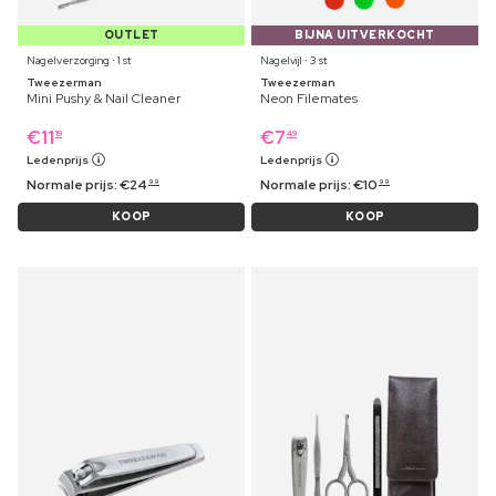
OUTLET
BIJNA UITVERKOCHT
Nagelverzorging ⋅ 1 st
Nagelvijl ⋅ 3 st
Tweezerman
Tweezerman
Mini Pushy & Nail Cleaner
Neon Filemates
€
11
€
7
19
49
Ledenprijs
Ledenprijs
Normale prijs:
€
24
Normale prijs:
€
10
99
99
KOOP
KOOP