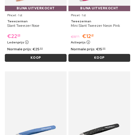
BIJNA UITVERKOCHT
BIJNA UITVERKOCHT
Pincet ⋅ 1 st
Pincet ⋅ 1 st
Tweezerman
Tweezerman
Slant Tweezer Rose
Mini Slant Tweezer Neon Pink
€
22
€
12
09
41
€
11
89
Ledenprijs
Actieprijs
Normale prijs:
€
25
Normale prijs:
€
15
99
99
KOOP
KOOP