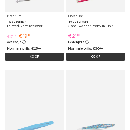
Pincet ⋅ 1 st
Pincet ⋅ 1 st
Tweezerman
Tweezerman
Pointed Slant Tweezer
Slant Tweezer Pretty In Pink
€
19
€
21
29
59
€
17
79
Actieprijs
Ledenprijs
Normale prijs:
€
25
Normale prijs:
€
30
99
79
KOOP
KOOP