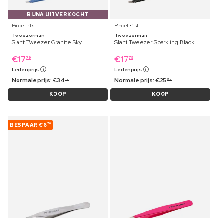
BIJNA UITVERKOCHT
Pincet ⋅ 1 st
Pincet ⋅ 1 st
Tweezerman
Tweezerman
Slant Tweezer Granite Sky
Slant Tweezer Sparkling Black
€
17
€
17
79
79
Ledenprijs
Ledenprijs
Normale prijs:
€
34
Normale prijs:
€
25
19
99
KOOP
KOOP
BESPAAR
€6
70