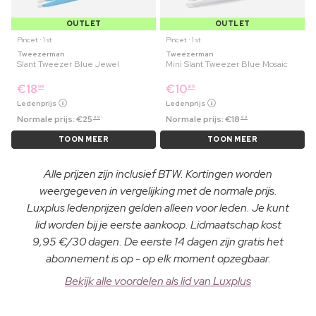
OUTLET
OUTLET
Pincet ⋅ 1 st
Pincet ⋅ 1 st
Tweezerman
Tweezerman
Slant Tweezer Blue Jewel
Mini Slant Tweezer Blue Mosaic
€
18
€
10
99
89
Ledenprijs
Ledenprijs
Normale prijs:
€
25
Normale prijs:
€
18
99
99
TOON MEER
TOON MEER
Alle prijzen zijn inclusief BTW. Kortingen worden
weergegeven in vergelijking met de normale prijs.
Luxplus ledenprijzen gelden alleen voor leden. Je kunt
lid worden bij je eerste aankoop. Lidmaatschap kost
9,95 €/30 dagen. De eerste 14 dagen zijn gratis het
abonnement is op - op elk moment opzegbaar.
Bekijk alle voordelen als lid van Luxplus