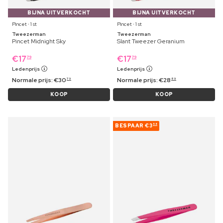
BIJNA UITVERKOCHT
BIJNA UITVERKOCHT
Pincet ⋅ 1 st
Pincet ⋅ 1 st
Tweezerman
Tweezerman
Pincet Midnight Sky
Slant Tweezer Geranium
€
17
€
17
79
79
Ledenprijs
Ledenprijs
Normale prijs:
€
30
Normale prijs:
€
28
79
89
KOOP
KOOP
BESPAAR
€3
58