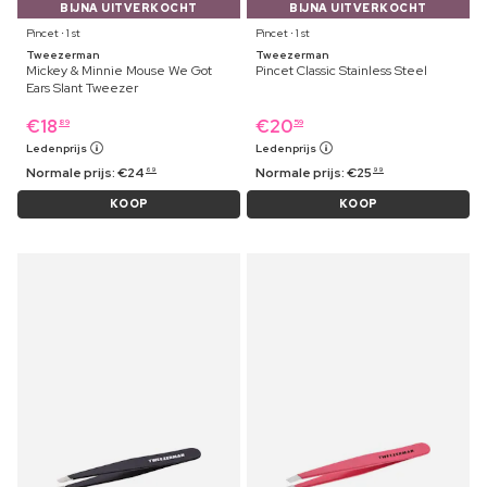
BIJNA UITVERKOCHT
BIJNA UITVERKOCHT
Pincet ⋅ 1 st
Pincet ⋅ 1 st
Tweezerman
Tweezerman
Mickey & Minnie Mouse We Got
Pincet Classic Stainless Steel
Ears Slant Tweezer
€
18
€
20
89
59
Ledenprijs
Ledenprijs
Normale prijs:
€
24
Normale prijs:
€
25
69
99
KOOP
KOOP