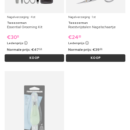
Nagelverzorging ⋅ 4 st
Nagelverzorging ⋅ 1 st
Tweezerman
Tweezerman
Essential Grooming Kit
Roestvrijstalen Nagelschaartje
€
30
€
24
19
69
Ledenprijs
Ledenprijs
Normale prijs:
€
47
Normale prijs:
€
39
69
09
KOOP
KOOP