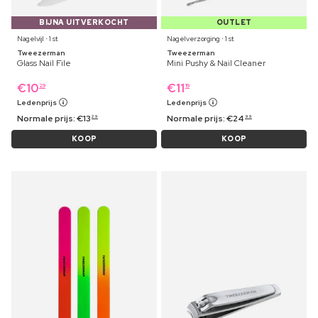
BIJNA UITVERKOCHT
OUTLET
Nagelvijl ⋅ 1 st
Nagelverzorging ⋅ 1 st
Tweezerman
Tweezerman
Glass Nail File
Mini Pushy & Nail Cleaner
€
10
€
11
29
19
Ledenprijs
Ledenprijs
Normale prijs:
€
13
Normale prijs:
€
24
29
99
KOOP
KOOP