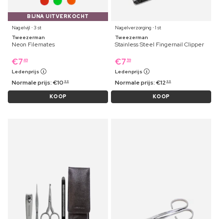
BIJNA UITVERKOCHT
Nagelvijl ⋅ 3 st
Nagelverzorging ⋅ 1 st
Tweezerman
Tweezerman
Neon Filemates
Stainless Steel Fingernail Clipper
€
7
€
7
49
59
Ledenprijs
Ledenprijs
Normale prijs:
€
10
Normale prijs:
€
12
99
99
KOOP
KOOP